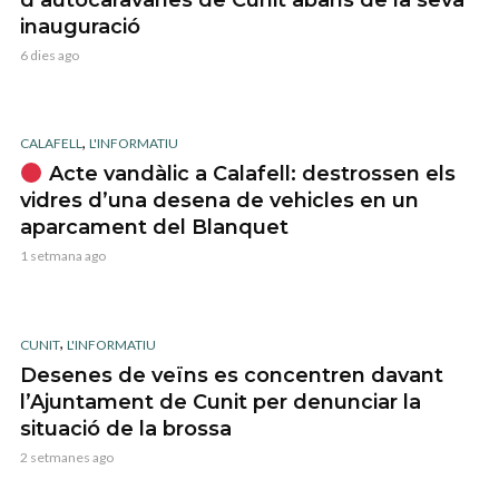
inauguració
6 dies ago
,
CALAFELL
L'INFORMATIU
Acte vandàlic a Calafell: destrossen els
vidres d’una desena de vehicles en un
aparcament del Blanquet
1 setmana ago
,
CUNIT
L'INFORMATIU
Desenes de veïns es concentren davant
l’Ajuntament de Cunit per denunciar la
situació de la brossa
2 setmanes ago