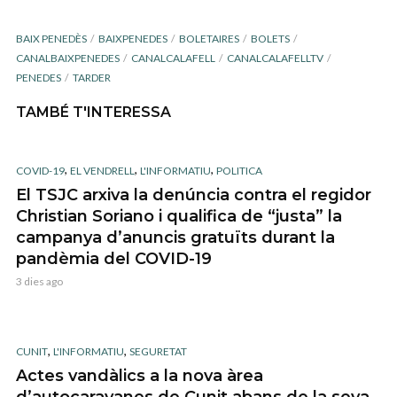
BAIX PENEDÈS
BAIXPENEDES
BOLETAIRES
BOLETS
CANALBAIXPENEDES
CANALCALAFELL
CANALCALAFELLTV
PENEDES
TARDER
TAMBÉ T'INTERESSA
,
,
,
COVID-19
EL VENDRELL
L'INFORMATIU
POLITICA
El TSJC arxiva la denúncia contra el regidor
Christian Soriano i qualifica de “justa” la
campanya d’anuncis gratuïts durant la
pandèmia del COVID-19
3 dies ago
,
,
CUNIT
L'INFORMATIU
SEGURETAT
Actes vandàlics a la nova àrea
d’autocaravanes de Cunit abans de la seva