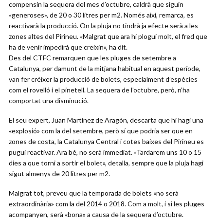
compensin la sequera del mes d’octubre, caldrà que siguin
«generoses», de 20 o 30 litres per m2. Només així, remarca, es
reactivarà la producció. On la pluja no tindrà ja efecte serà a les
zones altes del Pirineu. «Malgrat que ara hi plogui molt, el fred que
ha de venir impedirà que creixin», ha dit.
Des del CTFC remarquen que les pluges de setembre a
Catalunya, per damunt de la mitjana habitual en aquest període,
van fer créixer la producció de bolets, especialment d’espècies
com el rovelló i el pinetell. La sequera de l’octubre, però, n’ha
comportat una disminució.
El seu expert, Juan Martínez de Aragón, descarta que hi hagi una
«explosió» com la del setembre, però sí que podria ser que en
zones de costa, la Catalunya Central i cotes baixes del Pirineu es
pugui reactivar. Ara bé, no serà immediat. «Tardarem uns 10 o 15
dies a que torni a sortir el bolet», detalla, sempre que la pluja hagi
sigut almenys de 20 litres per m2.
Malgrat tot, preveu que la temporada de bolets «no serà
extraordinària» com la del 2014 o 2018. Com a molt, i si les pluges
acompanyen, serà «bona» a causa de la sequera d’octubre.