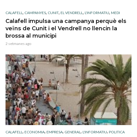
,
,
,
,
,
CALAFELL
CAMPANYES
CUNIT
EL VENDRELL
L'INFORMATIU
MEDI
Calafell impulsa una campanya perquè els
veïns de Cunit i el Vendrell no llencin la
brossa al municipi
2 setmanes ago
,
,
,
,
,
CALAFELL
ECONOMIA
EMPRESA
GENERAL
L'INFORMATIU
POLITICA