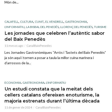
Món de...
,
,
,
,
,
CALAFELL
CULTURA
CUNIT
EL VENDRELL
GASTRONOMIA
,
,
,
L'INFORMATIU
LA BISBAL DEL PENEDÈS
LLORENÇ DEL PENEDÈS
TURISME
Les jornades que celebren l’autèntic sabor
del Baix Penedès
11 mesos ago
CanalBaixPenedes
Les Jornades Gastronòmiques “Arròs i Tastets del Baix Penedès”
ja són aquí i tornen a posar a taula la millor cuina marinera i
d’arrossos de la...
,
,
ECONOMIA
GASTRONOMIA
L'INFORMATIU
Un estudi constata que la meitat dels
cellers catalans ofereixen enoturisme, la
majoria estrenats durant l’última dècada
11 de gener de 2024
CanalBaixPenedes