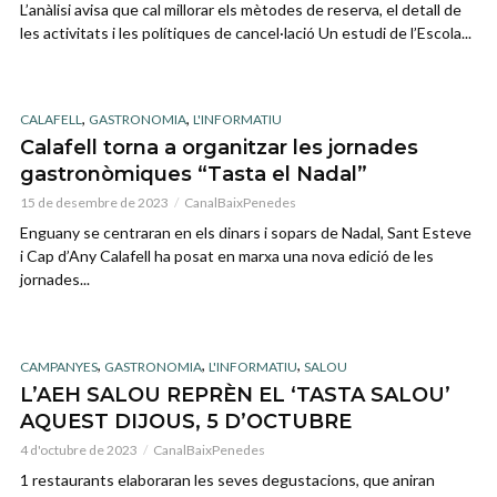
L’anàlisi avisa que cal millorar els mètodes de reserva, el detall de
les activitats i les polítiques de cancel·lació Un estudi de l’Escola...
,
,
CALAFELL
GASTRONOMIA
L'INFORMATIU
Calafell torna a organitzar les jornades
gastronòmiques “Tasta el Nadal”
15 de desembre de 2023
CanalBaixPenedes
Enguany se centraran en els dinars i sopars de Nadal, Sant Esteve
i Cap d’Any Calafell ha posat en marxa una nova edició de les
jornades...
,
,
,
CAMPANYES
GASTRONOMIA
L'INFORMATIU
SALOU
L’AEH SALOU REPRÈN EL ‘TASTA SALOU’
AQUEST DIJOUS, 5 D’OCTUBRE
4 d'octubre de 2023
CanalBaixPenedes
1 restaurants elaboraran les seves degustacions, que aniran