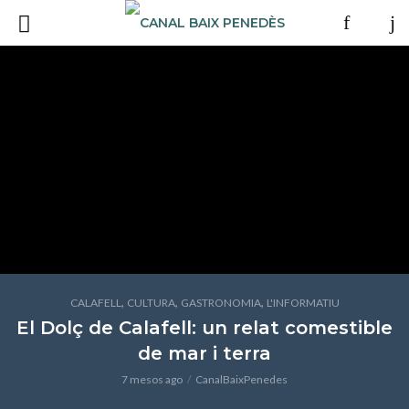
,
,
,
CALAFELL
CULTURA
GASTRONOMIA
L'INFORMATIU
El Dolç de Calafell: un relat comestible
de mar i terra
7 mesos ago
CanalBaixPenedes