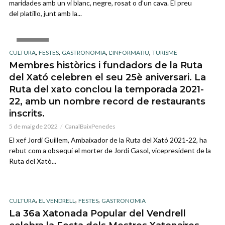
maridades amb un vi blanc, negre, rosat o d’un cava. El preu
del platillo, junt amb la...
GALLERY
,
,
,
,
CULTURA
FESTES
GASTRONOMIA
L'INFORMATIU
TURISME
Membres històrics i fundadors de la Ruta
del Xató celebren el seu 25è aniversari. La
Ruta del xato conclou la temporada 2021-
22, amb un nombre record de restaurants
inscrits.
5 de maig de 2022
CanalBaixPenedes
El xef Jordi Guillem, Ambaixador de la Ruta del Xató 2021-22, ha
rebut com a obsequi el morter de Jordi Gasol, vicepresident de la
Ruta del Xatò...
,
,
,
CULTURA
EL VENDRELL
FESTES
GASTRONOMIA
La 36a Xatonada Popular del Vendrell