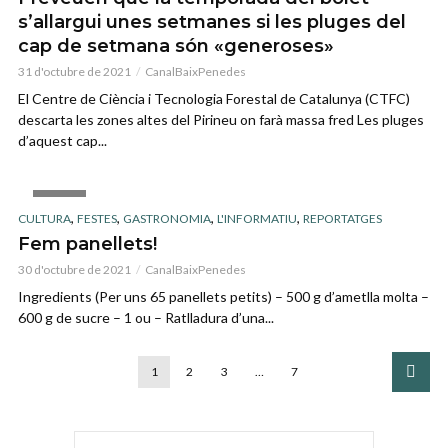
s’allargui unes setmanes si les pluges del
cap de setmana són «generoses»
31 d'octubre de 2021
CanalBaixPenedes
El Centre de Ciència i Tecnologia Forestal de Catalunya (CTFC)
descarta les zones altes del Pirineu on farà massa fred Les pluges
d’aquest cap...
IMAGE
,
,
,
,
CULTURA
FESTES
GASTRONOMIA
L'INFORMATIU
REPORTATGES
Fem panellets!
30 d'octubre de 2021
CanalBaixPenedes
Ingredients (Per uns 65 panellets petits) – 500 g d’ametlla molta –
600 g de sucre – 1 ou – Ratlladura d’una...
1
2
3
…
7