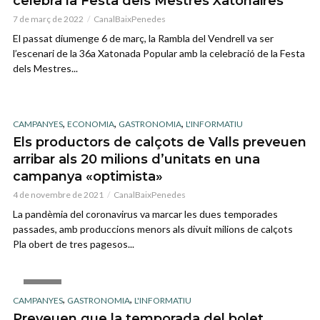
celebra la Festa dels Mestres Xatonaires
7 de març de 2022
CanalBaixPenedes
El passat diumenge 6 de març, la Rambla del Vendrell va ser
l’escenari de la 36a Xatonada Popular amb la celebració de la Festa
dels Mestres...
,
,
,
CAMPANYES
ECONOMIA
GASTRONOMIA
L'INFORMATIU
Els productors de calçots de Valls preveuen
arribar als 20 milions d’unitats en una
campanya «optimista»
4 de novembre de 2021
CanalBaixPenedes
La pandèmia del coronavirus va marcar les dues temporades
passades, amb produccions menors als divuit milions de calçots
Pla obert de tres pagesos...
IMAGE
,
,
CAMPANYES
GASTRONOMIA
L'INFORMATIU
Preveuen que la temporada del bolet