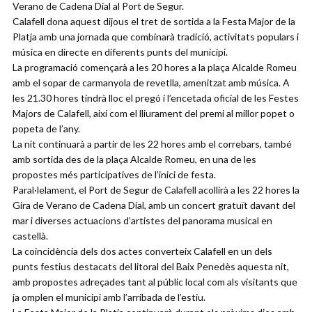
Verano de Cadena Dial al Port de Segur.
Calafell dona aquest dijous el tret de sortida a la Festa Major de la
Platja amb una jornada que combinarà tradició, activitats populars i
música en directe en diferents punts del municipi.
La programació començarà a les 20 hores a la plaça Alcalde Romeu
amb el sopar de carmanyola de revetlla, amenitzat amb música. A
les 21.30 hores tindrà lloc el pregó i l’encetada oficial de les Festes
Majors de Calafell, així com el lliurament del premi al millor popet o
popeta de l’any.
La nit continuarà a partir de les 22 hores amb el correbars, també
amb sortida des de la plaça Alcalde Romeu, en una de les
propostes més participatives de l’inici de festa.
Paral·lelament, el Port de Segur de Calafell acollirà a les 22 hores la
Gira de Verano de Cadena Dial, amb un concert gratuït davant del
mar i diverses actuacions d’artistes del panorama musical en
castellà.
La coincidència dels dos actes converteix Calafell en un dels
punts festius destacats del litoral del Baix Penedès aquesta nit,
amb propostes adreçades tant al públic local com als visitants que
ja omplen el municipi amb l’arribada de l’estiu.