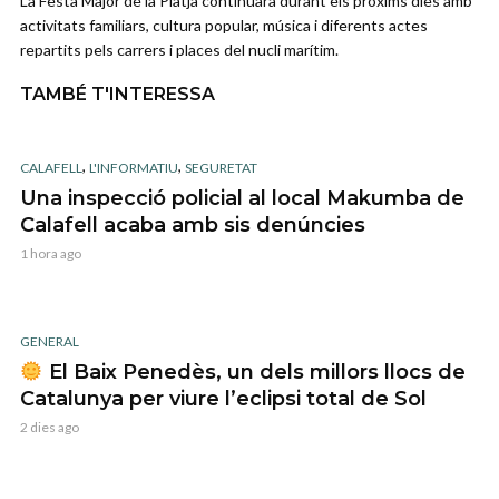
La Festa Major de la Platja continuarà durant els pròxims dies amb
activitats familiars, cultura popular, música i diferents actes
repartits pels carrers i places del nucli marítim.
TAMBÉ T'INTERESSA
,
,
CALAFELL
L'INFORMATIU
SEGURETAT
Una inspecció policial al local Makumba de
Calafell acaba amb sis denúncies
1 hora ago
GENERAL
El Baix Penedès, un dels millors llocs de
Catalunya per viure l’eclipsi total de Sol
2 dies ago