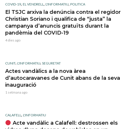
,
,
,
COVID-19
EL VENDRELL
L'INFORMATIU
POLITICA
El TSJC arxiva la denúncia contra el regidor
Christian Soriano i qualifica de “justa” la
campanya d’anuncis gratuïts durant la
pandèmia del COVID-19
4 dies ago
,
,
CUNIT
L'INFORMATIU
SEGURETAT
Actes vandàlics a la nova àrea
d’autocaravanes de Cunit abans de la seva
inauguració
1 setmana ago
,
CALAFELL
L'INFORMATIU
Acte vandàlic a Calafell: destrossen els