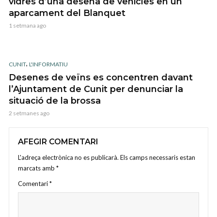
vidres d’una desena de vehicles en un
aparcament del Blanquet
1 setmana ago
,
CUNIT
L'INFORMATIU
Desenes de veïns es concentren davant
l’Ajuntament de Cunit per denunciar la
situació de la brossa
2 setmanes ago
AFEGIR COMENTARI
L'adreça electrònica no es publicarà.
Els camps necessaris estan
marcats amb
*
Comentari
*