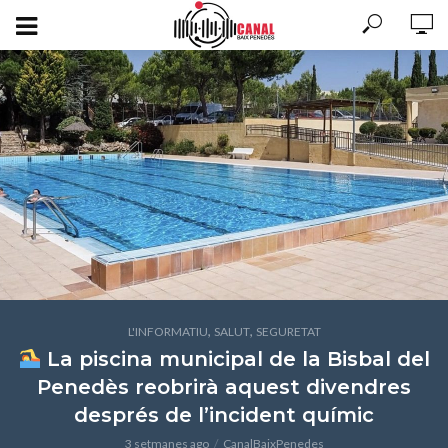
,
,
L'INFORMATIU
SALUT
SEGURETAT
La piscina municipal de la Bisbal del
Penedès reobrirà aquest divendres
després de l’incident químic
3 setmanes ago
CanalBaixPenedes