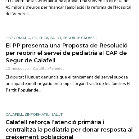
El Govern de la Generalitat ha aprovat una subvenció directa de
45 milions d’euros per finançar l’ampliació i la reforma de l’Hospital
del Vendrell...
,
,
,
L'INFORMATIU
POLITICA
SALUT
SEGUR DE CALAFELL
El PP presenta una Proposta de Resolució
per reobrir el servei de pediatria al CAP de
Segur de Calafell
10 mesos ago
CanalBaixPenedes
El diputat Huguet denuncia que el tancament del servei suposa
un impacte molt negatiu en temps i organització de les famílies El
Partit Popular de...
,
,
CALAFELL
L'INFORMATIU
SALUT
Calafell reforça l’atenció primària i
centralitza la pediatria per donar resposta al
creixement poblacional