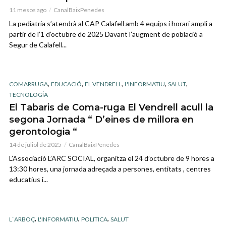
11 mesos ago
CanalBaixPenedes
La pediatria s’atendrà al CAP Calafell amb 4 equips i horari ampli a
partir de l’1 d’octubre de 2025 Davant l’augment de població a
Segur de Calafell...
,
,
,
,
,
COMARRUGA
EDUCACIÓ
EL VENDRELL
L'INFORMATIU
SALUT
TECNOLOGÍA
El Tabaris de Coma-ruga El Vendrell acull la
segona Jornada “ D’eines de millora en
gerontologia “
14 de juliol de 2025
CanalBaixPenedes
L’Associació L’ARC SOCIAL, organitza el 24 d’octubre de 9 hores a
13:30 hores, una jornada adreçada a persones, entitats , centres
educatius i...
,
,
,
L`ARBOÇ
L'INFORMATIU
POLITICA
SALUT