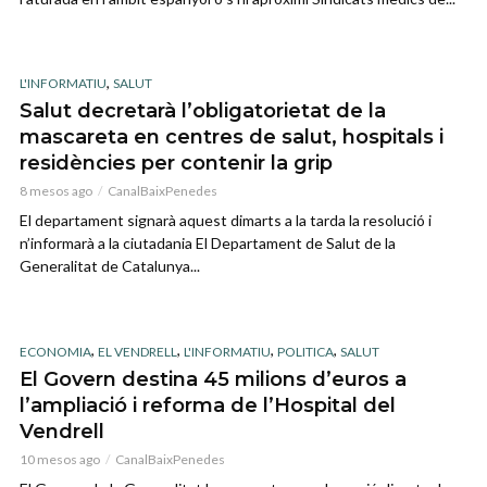
,
L'INFORMATIU
SALUT
Salut decretarà l’obligatorietat de la
mascareta en centres de salut, hospitals i
residències per contenir la grip
8 mesos ago
CanalBaixPenedes
El departament signarà aquest dimarts a la tarda la resolució i
n’informarà a la ciutadania El Departament de Salut de la
Generalitat de Catalunya...
,
,
,
,
ECONOMIA
EL VENDRELL
L'INFORMATIU
POLITICA
SALUT
El Govern destina 45 milions d’euros a
l’ampliació i reforma de l’Hospital del
Vendrell
10 mesos ago
CanalBaixPenedes