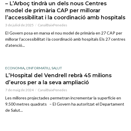
– L’Arboç tindrà un dels nous Centres
model de primària CAP per millorar
l’accessibilitat i la coordinació amb hospitals
3 de juliol de 2025
CanalBaixPenedes
El Govern posa en marxa el nou model de primària en 27 CAP per
millorar l’accessibilitat i la coordinació amb hospitals Els 27 centres
d’atenció...
,
,
ECONOMIA
L'INFORMATIU
SALUT
L’Hospital del Vendrell rebrà 45 milions
d’euros per a la seva ampliació
7 de maig de 2024
CanalBaixPenedes
Les millores projectades permetran incrementar la superfície en
9.500 metres quadrats – El Govern ha autoritzat el Departament
de Salut...