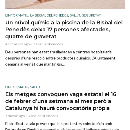
,
,
,
L'INFORMATIU
LA BISBAL DEL PENEDÈS
SALUT
SEGURETAT
Un núvol químic a la piscina de la Bisbal del
Penedès deixa 17 persones afectades,
quatre de gravetat
4 setmanes ago
CanalBaixPenedes
Deu persones han estat traslladades a centres hospitalaris
després d’una reacció entre productes químics. L’Ajuntament
demana al veïnat que mantingui...
,
L'INFORMATIU
SALUT
Els metges convoquen vaga estatal el 16
de febrer d’una setmana al mes però a
Catalunya hi haurà convocatòria pròpia
7 mesos ago
CanalBaixPenedes
El sindicat català preveu que les protestes coincideixin amb
l’aturada en l’àmbit espanyol o s’hi aproximi Sindicats mèdics de...