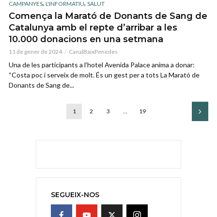
,
,
CAMPANYES
L'INFORMATIU
SALUT
Comença la Marató de Donants de Sang de
Catalunya amb el repte d’arribar a les
10.000 donacions en una setmana
11 de gener de 2024
CanalBaixPenedes
Una de les participants a l’hotel Avenida Palace anima a donar:
“Costa poc i serveix de molt. És un gest per a tots La Marató de
Donants de Sang de...
1
2
3
…
19
SEGUEIX-NOS