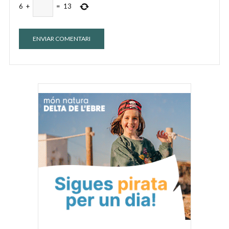
6
+
=
13