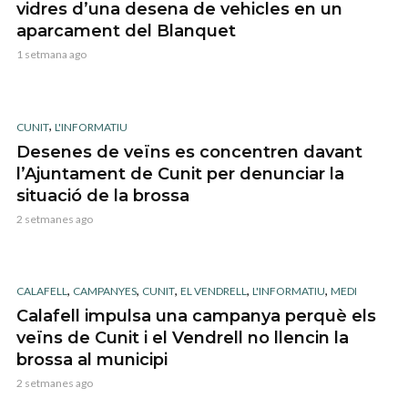
vidres d’una desena de vehicles en un
aparcament del Blanquet
1 setmana ago
,
CUNIT
L'INFORMATIU
Desenes de veïns es concentren davant
l’Ajuntament de Cunit per denunciar la
situació de la brossa
2 setmanes ago
,
,
,
,
,
CALAFELL
CAMPANYES
CUNIT
EL VENDRELL
L'INFORMATIU
MEDI
Calafell impulsa una campanya perquè els
veïns de Cunit i el Vendrell no llencin la
brossa al municipi
2 setmanes ago