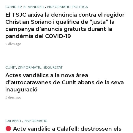
,
,
,
COVID-19
EL VENDRELL
L'INFORMATIU
POLITICA
El TSJC arxiva la denúncia contra el regidor
Christian Soriano i qualifica de “justa” la
campanya d’anuncis gratuïts durant la
pandèmia del COVID-19
2 dies ago
,
,
CUNIT
L'INFORMATIU
SEGURETAT
Actes vandàlics a la nova àrea
d’autocaravanes de Cunit abans de la seva
inauguració
5 dies ago
,
CALAFELL
L'INFORMATIU
Acte vandàlic a Calafell: destrossen els