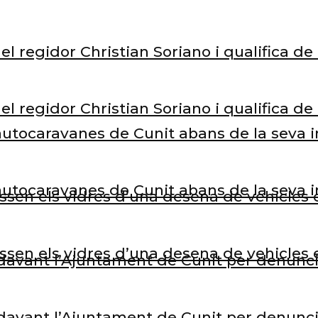
el regidor Christian Soriano i qualifica d
el regidor Christian Soriano i qualifica d
’autocaravanes de Cunit abans de la seva 
’autocaravanes de Cunit abans de la seva 
rossen els vidres d’una desena de vehicle
rossen els vidres d’una desena de vehicle
avant l’Ajuntament de Cunit per denunciar
avant l’Ajuntament de Cunit per denunciar