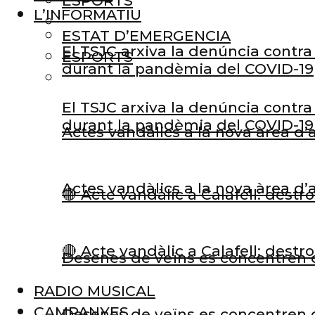
ESPORTS
L’INFORMATIU
ESTAT D’EMERGENCIA
El TSJC arxiva la denúncia contra 
ESPORTS
durant la pandèmia del COVID-19
El TSJC arxiva la denúncia contra 
durant la pandèmia del COVID-19
Actes vandàlics a la nova àrea d
Actes vandàlics a la nova àrea d
🔴 Acte vandàlic a Calafell: dest
🔴 Acte vandàlic a Calafell: dest
Desenes de veïns es concentren d
RADIO MUSICAL
CAMPANYES
Desenes de veïns es concentren d