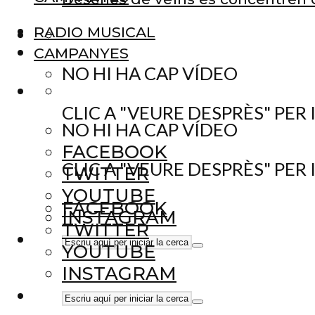
RADIO MUSICAL
CAMPANYES
NO HI HA CAP VÍDEO
CLIC A "VEURE DESPRÈS" PER
NO HI HA CAP VÍDEO
FACEBOOK
CLIC A "VEURE DESPRÈS" PER
TWITTER
YOUTUBE
FACEBOOK
INSTAGRAM
TWITTER
YOUTUBE
INSTAGRAM