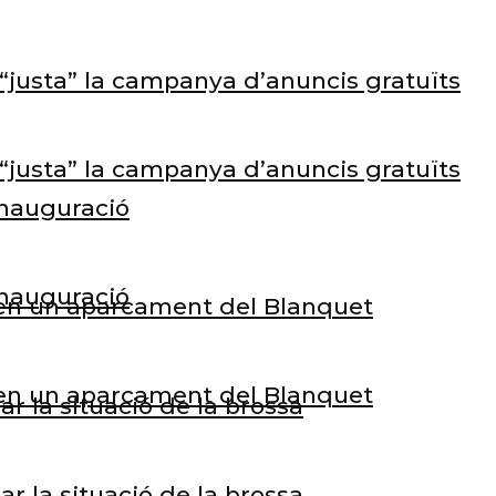
e “justa” la campanya d’anuncis gratuïts
e “justa” la campanya d’anuncis gratuïts
inauguració
inauguració
s en un aparcament del Blanquet
s en un aparcament del Blanquet
 la situació de la brossa
 la situació de la brossa