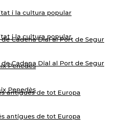
tat i la cultura popular
tat i la cultura popular
rt de Cadena Dial al Port de Segur
rt de Cadena Dial al Port de Segur
Baix Penedès
Baix Penedès
és antigues de tot Europa
és antigues de tot Europa