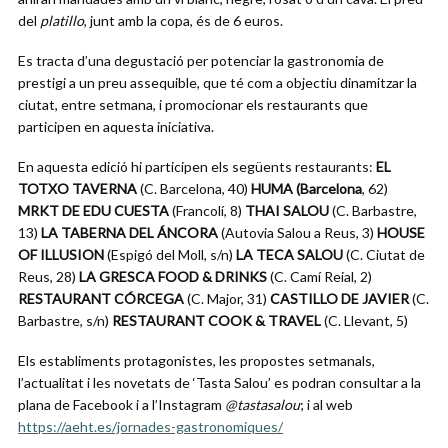
del
platillo
, junt amb la copa, és de 6 euros.
Es tracta d’una degustació per potenciar la gastronomia de
prestigi a un preu assequible, que té com a objectiu dinamitzar la
ciutat, entre setmana, i promocionar els restaurants que
participen en aquesta iniciativa.
En aquesta edició hi participen els següents restaurants:
EL
TOTXO TAVERNA
(C. Barcelona, 40)
HUMA (Barcelona
, 62)
MRKT DE EDU CUESTA
(Francolí, 8)
THAI SALOU
(C. Barbastre,
13)
LA TABERNA DEL ÁNCORA
(Autovia Salou a Reus, 3)
HOUSE
OF ILLUSION
(Espigó del Moll, s/n)
LA TECA SALOU
(C. Ciutat de
Reus, 28)
LA GRESCA FOOD & DRINKS
(C. Camí Reial, 2)
RESTAURANT CÓRCEGA
(C. Major, 31)
CASTILLO DE JAVIER
(C.
Barbastre, s/n)
RESTAURANT COOK & TRAVEL
(C. Llevant, 5)
Els establiments protagonistes, les propostes setmanals,
l’actualitat i les novetats de ‘Tasta Salou’ es podran consultar a la
plana de Facebook i a l’Instagram
@tastasalou
; i al web
https://aeht.es/jornades-gastronomiques/