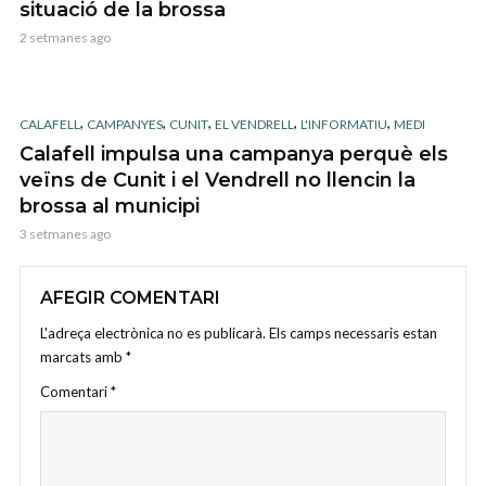
situació de la brossa
2 setmanes ago
,
,
,
,
,
CALAFELL
CAMPANYES
CUNIT
EL VENDRELL
L'INFORMATIU
MEDI
Calafell impulsa una campanya perquè els
veïns de Cunit i el Vendrell no llencin la
brossa al municipi
3 setmanes ago
AFEGIR COMENTARI
L'adreça electrònica no es publicarà.
Els camps necessaris estan
marcats amb
*
Comentari
*