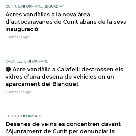
,
,
CUNIT
L'INFORMATIU
SEGURETAT
Actes vandàlics a la nova àrea
d’autocaravanes de Cunit abans de la seva
inauguració
1 setmana ago
,
CALAFELL
L'INFORMATIU
🔴 Acte vandàlic a Calafell: destrossen els
vidres d’una desena de vehicles en un
aparcament del Blanquet
2 setmanes ago
,
CUNIT
L'INFORMATIU
Desenes de veïns es concentren davant
l’Ajuntament de Cunit per denunciar la