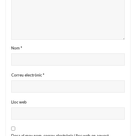
Nom
*
Correu electrònic
*
Lloc web
Desa el meu nom, correu electrònic i lloc web en aquest