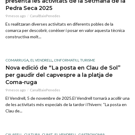
presenta les activitats de la Setmana de la
Pedra Seca 2025
9 mesos ago
CanalBaixPenedes
Es realitzaran diverses activitats en diferents pobles de la
comarca per descobrir, conèixer i posar en valor aquesta tècnica
constructiva molt...
,
,
,
COMARRUGA
EL VENDRELL
L'INFORMATIU
TURISME
Nova edició de “La posta en Clau de Sol”
per gaudir del capvespre a la platja de
Coma-ruga
9 mesos ago
CanalBaixPenedes
El Vendrell, 5 de novembre de 2025.El Vendrell tornarà a acollir una
de les activitats més especials de la tardor i l’hivern: “La posta en
Clau de...
,
,
,
,
,
CALAFELL
CULTURA
CUNIT
EL VENDRELL
GASTRONOMIA