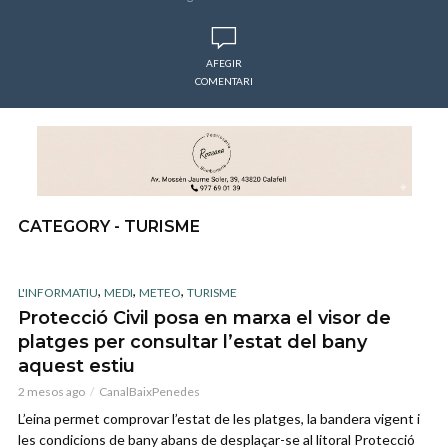
AFEGIR
COMENTARI
CATEGORY - TURISME
,
,
,
L'INFORMATIU
MEDI
METEO
TURISME
Protecció Civil posa en marxa el visor de
platges per consultar l’estat del bany
aquest estiu
2 mesos ago
CanalBaixPenedes
L’eina permet comprovar l’estat de les platges, la bandera vigent i
les condicions de bany abans de desplaçar-se al litoral Protecció