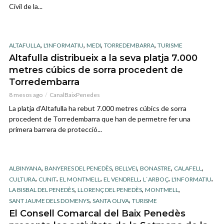
Civil de la...
,
,
,
,
ALTAFULLA
L'INFORMATIU
MEDI
TORREDEMBARRA
TURISME
Altafulla distribueix a la seva platja 7.000
metres cúbics de sorra procedent de
Torredembarra
8 mesos ago
CanalBaixPenedes
La platja d’Altafulla ha rebut 7.000 metres cúbics de sorra
procedent de Torredembarra que han de permetre fer una
primera barrera de protecció...
,
,
,
,
,
ALBINYANA
BANYERES DEL PENEDÈS
BELLVEI
BONASTRE
CALAFELL
,
,
,
,
,
,
CULTURA
CUNIT
EL MONTMELL
EL VENDRELL
L`ARBOÇ
L'INFORMATIU
,
,
,
LA BISBAL DEL PENEDÈS
LLORENÇ DEL PENEDÈS
MONTMELL
,
,
SANT JAUME DELS DOMENYS
SANTA OLIVA
TURISME
El Consell Comarcal del Baix Penedès