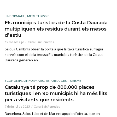
,
,
L'INFORMATIU
MEDI
TURISME
Els municipis turístics de la Costa Daurada
multipliquen els residus durant els mesos
d’estiu
12 mesos ago
CanalBaixPenedes
Salou i Cambrils obren la porta a què la taxa turística sufragui
serveis com el de la brossa Els municipis turístics de la Costa
Daurada generen en...
,
,
,
ECONOMIA
L'INFORMATIU
REPORTATGES
TURISME
Catalunya té prop de 800.000 places
turístiques i en 90 municipis hi ha més llits
per a visitants que residents
7 de juliol de 2025
CanalBaixPenedes
Barcelona, Salou i Lloret de Mar encapçalen l’oferta, que en