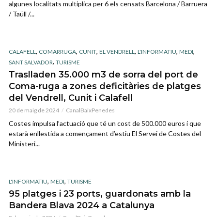
algunes localitats multiplica per 6 els censats Barcelona / Barruera
/ Taüll /...
,
,
,
,
,
,
CALAFELL
COMARRUGA
CUNIT
EL VENDRELL
L'INFORMATIU
MEDI
,
SANT SALVADOR
TURISME
Traslladen 35.000 m3 de sorra del port de
Coma-ruga a zones deficitàries de platges
del Vendrell, Cunit i Calafell
20 de maig de 2024
CanalBaixPenedes
Costes impulsa l’actuació que té un cost de 500.000 euros i que
estarà enllestida a començament d’estiu El Servei de Costes del
Ministeri...
,
,
L'INFORMATIU
MEDI
TURISME
95 platges i 23 ports, guardonats amb la
Bandera Blava 2024 a Catalunya