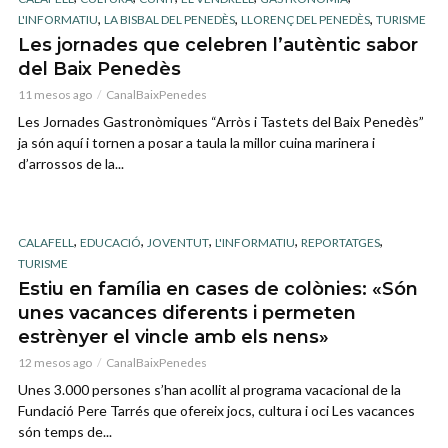
,
,
,
L'INFORMATIU
LA BISBAL DEL PENEDÈS
LLORENÇ DEL PENEDÈS
TURISME
Les jornades que celebren l’autèntic sabor
del Baix Penedès
11 mesos ago
CanalBaixPenedes
Les Jornades Gastronòmiques “Arròs i Tastets del Baix Penedès”
ja són aquí i tornen a posar a taula la millor cuina marinera i
d’arrossos de la...
,
,
,
,
,
CALAFELL
EDUCACIÓ
JOVENTUT
L'INFORMATIU
REPORTATGES
TURISME
Estiu en família en cases de colònies: «Són
unes vacances diferents i permeten
estrènyer el vincle amb els nens»
12 mesos ago
CanalBaixPenedes
Unes 3.000 persones s’han acollit al programa vacacional de la
Fundació Pere Tarrés que ofereix jocs, cultura i oci Les vacances
són temps de...