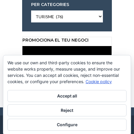
PER CATEGORIES
Per
categories
PROMOCIONA EL TEU NEGOCI
Reproductor
de
vídeo
We use our own and third-party cookies to ensure the
website works properly, measure usage, and improve our
services. You can accept all cookies, reject non-essential
cookies, or configure your preferences.
Cookie policy
00:00
00:50
Accept all
Reject
Configure
CC CANALCALAFELL 2026. DISSENY WEB
CREACIONS
. HOSTING BY
HOSTINGKM0