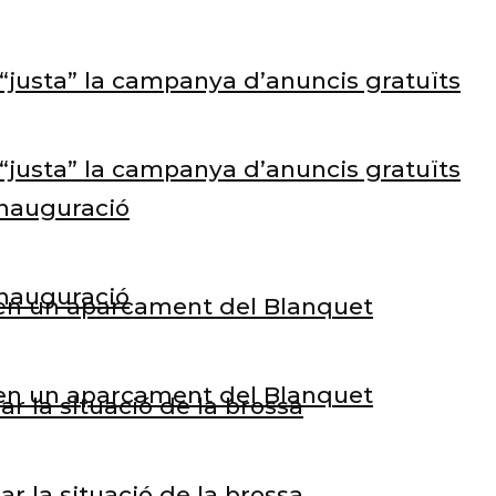
e “justa” la campanya d’anuncis gratuïts
e “justa” la campanya d’anuncis gratuïts
inauguració
inauguració
s en un aparcament del Blanquet
s en un aparcament del Blanquet
 la situació de la brossa
 la situació de la brossa