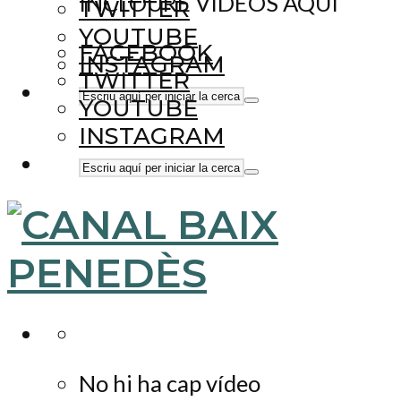
INCLOURE VÍDEOS AQUÍ
TWITTER
YOUTUBE
FACEBOOK
INSTAGRAM
TWITTER
YOUTUBE
INSTAGRAM
No hi ha cap vídeo