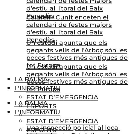
calendari de festes majors
d’estiu al litoral del Baix
Penedès
Calafell i Cunit enceten el
calendari de festes majors
d’estiu al litoral del Baix
Penedès
Un estudi apunta que els
gegants vells de l’Arboç són les
peces festives més antigues de
tot Europa
Un estudi apunta que els
gegants vells de l’Arboç són les
LA BALMA
peces festives més antigues de
L’INFORMATIU
tot Europa
ESTAT D’EMERGENCIA
LA BALMA
ESPORTS
L’INFORMATIU
ESTAT D’EMERGENCIA
Una inspecció policial al local
ESPORTS