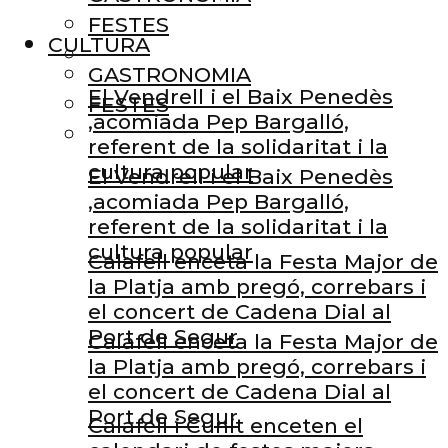
FESTES
CULTURA
GASTRONOMIA
El Vendrell i el Baix Penedès
FESTES
,acomiada Pep Bargalló,
referent de la solidaritat i la
cultura popular
El Vendrell i el Baix Penedès
,acomiada Pep Bargalló,
referent de la solidaritat i la
cultura popular
Calafell enceta la Festa Major de
la Platja amb pregó, correbars i
el concert de Cadena Dial al
Port de Segur
Calafell enceta la Festa Major de
la Platja amb pregó, correbars i
el concert de Cadena Dial al
Port de Segur
Calafell i Cunit enceten el