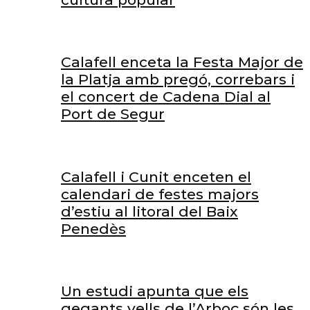
Calafell enceta la Festa Major de
la Platja amb pregó, correbars i
el concert de Cadena Dial al
Port de Segur
Calafell i Cunit enceten el
calendari de festes majors
d’estiu al litoral del Baix
Penedès
Un estudi apunta que els
gegants vells de l’Arboç són les