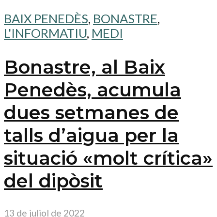
BAIX PENEDÈS
,
BONASTRE
,
L'INFORMATIU
,
MEDI
Bonastre, al Baix
Penedès, acumula
dues setmanes de
talls d’aigua per la
situació «molt crítica»
del dipòsit
13 de juliol de 2022