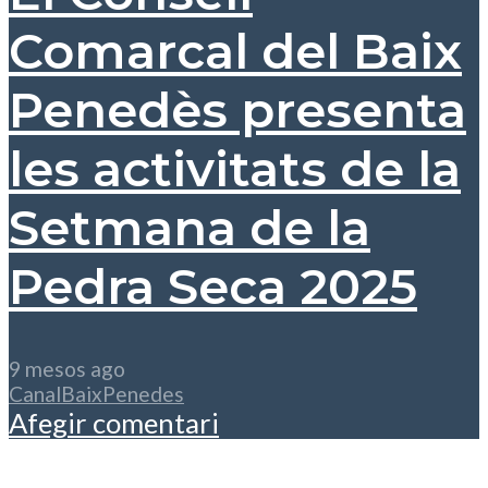
Comarcal del Baix
Penedès presenta
les activitats de la
Setmana de la
Pedra Seca 2025
9 mesos ago
CanalBaixPenedes
Afegir comentari