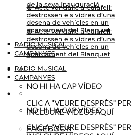
de la seva inauguració
🔴 Acte vandàlic a Calafell:
destrossen els vidres d’una
desena de vehicles en un
aparcament del Blanquet
🔴 Acte vandàlic a Calafell:
destrossen els vidres d’una
RADIO MUSICAL
desena de vehicles en un
CAMPANYES
aparcament del Blanquet
RADIO MUSICAL
CAMPANYES
NO HI HA CAP VÍDEO
CLIC A "VEURE DESPRÈS" PER
NO HI HA CAP VÍDEO
INCLOURE VÍDEOS AQUÍ
CLIC A "VEURE DESPRÈS" PER
FACEBOOK