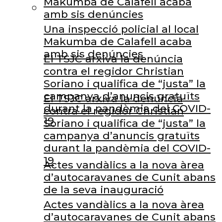
Makumba de Calafell acaba
amb sis denúncies
Una inspecció policial al local
Makumba de Calafell acaba
amb sis denúncies
El TSJC arxiva la denúncia
contra el regidor Christian
Soriano i qualifica de “justa” la
campanya d’anuncis gratuïts
El TSJC arxiva la denúncia
durant la pandèmia del COVID-
contra el regidor Christian
19
Soriano i qualifica de “justa” la
campanya d’anuncis gratuïts
durant la pandèmia del COVID-
19
Actes vandàlics a la nova àrea
d’autocaravanes de Cunit abans
de la seva inauguració
Actes vandàlics a la nova àrea
d’autocaravanes de Cunit abans