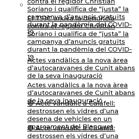
contra el regidor Christian
Soriano i qualifica de “justa” la
campanya d’anuncis gratuïts
El TSJC arxiva la denúncia
durant la pandèmia del COVID-
contra el regidor Christian
19
Soriano i qualifica de “justa” la
campanya d’anuncis gratuïts
durant la pandèmia del COVID-
19
Actes vandàlics a la nova àrea
d’autocaravanes de Cunit abans
de la seva inauguració
Actes vandàlics a la nova àrea
d’autocaravanes de Cunit abans
de la seva inauguració
🔴 Acte vandàlic a Calafell:
destrossen els vidres d’una
desena de vehicles en un
aparcament del Blanquet
🔴 Acte vandàlic a Calafell:
destrossen els vidres d’una