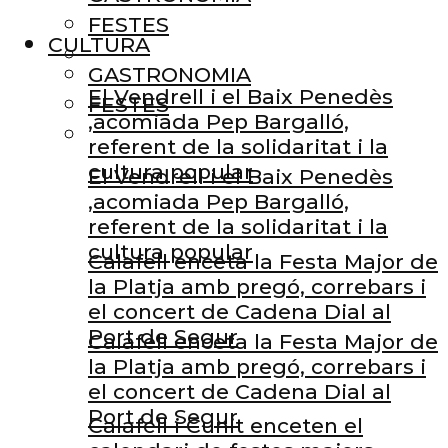
FESTES
CULTURA
GASTRONOMIA
El Vendrell i el Baix Penedès
FESTES
,acomiada Pep Bargalló,
referent de la solidaritat i la
cultura popular
El Vendrell i el Baix Penedès
,acomiada Pep Bargalló,
referent de la solidaritat i la
cultura popular
Calafell enceta la Festa Major de
la Platja amb pregó, correbars i
el concert de Cadena Dial al
Port de Segur
Calafell enceta la Festa Major de
la Platja amb pregó, correbars i
el concert de Cadena Dial al
Port de Segur
Calafell i Cunit enceten el