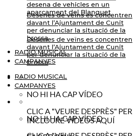
desena de vehicles en un
aparcament del Blanquet
Desenes de veïns es concentren
davant l’Ajuntament de Cunit
per denunciar la situació de la
brossa
Desenes de veïns es concentren
davant l’Ajuntament de Cunit
RADIO MUSICAL
per denunciar la situació de la
CAMPANYES
brossa
RADIO MUSICAL
CAMPANYES
NO HI HA CAP VÍDEO
CLIC A "VEURE DESPRÈS" PER
NO HI HA CAP VÍDEO
INCLOURE VÍDEOS AQUÍ
CLIC A "VEURE DESPRÈS" PER