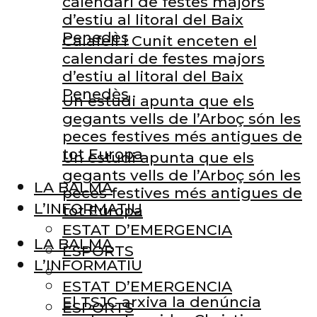
calendari de festes majors
d’estiu al litoral del Baix
Penedès
Calafell i Cunit enceten el
calendari de festes majors
d’estiu al litoral del Baix
Penedès
Un estudi apunta que els
gegants vells de l’Arboç són les
peces festives més antigues de
tot Europa
Un estudi apunta que els
gegants vells de l’Arboç són les
LA BALMA
peces festives més antigues de
L’INFORMATIU
tot Europa
ESTAT D’EMERGENCIA
LA BALMA
ESPORTS
L’INFORMATIU
ESTAT D’EMERGENCIA
El TSJC arxiva la denúncia
ESPORTS