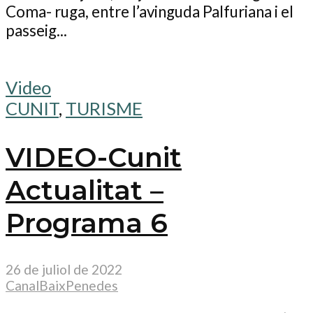
Coma- ruga, entre l’avinguda Palfuriana i el
passeig...
Video
CUNIT
,
TURISME
VIDEO-Cunit
Actualitat –
Programa 6
26 de juliol de 2022
CanalBaixPenedes