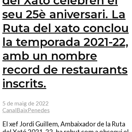
del Xató celebren el
seu 25è aniversari. La
Ruta del xato conclou
la temporada 2021-22,
amb un nombre
record de restaurants
inscrits.
5 de maig de 2022
CanalBaixPenedes
El xef Jordi Guillem, Ambaixador de la Ruta
del Xató 2021-22, ha rebut com a obsequi el