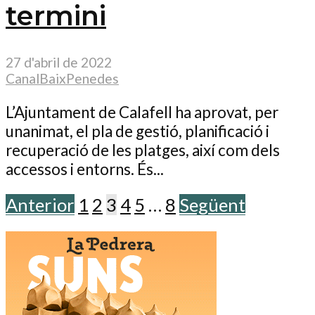
termini
27 d'abril de 2022
CanalBaixPenedes
L’Ajuntament de Calafell ha aprovat, per
unanimat, el pla de gestió, planificació i
recuperació de les platges, així com dels
accessos i entorns. És...
Anterior
1
2
3
4
5
…
8
Següent