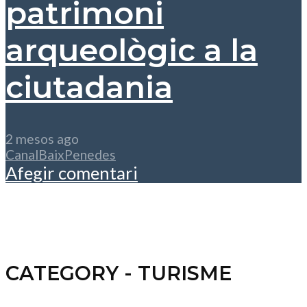
patrimoni
arqueològic a la
ciutadania
2 mesos ago
CanalBaixPenedes
Afegir comentari
CATEGORY - TURISME