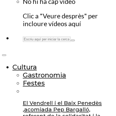
No hi ha cap vídeo
Clic a "Veure desprès" per
incloure vídeos aquí
Cultura
Gastronomia
Festes
El Vendrell i el Baix Penedès
,acomiada Pep Bargalló,
referent de la solidaritat i la