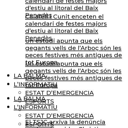
calendari de festes majors
d’estiu al litoral del Baix
Penedès
Calafell i Cunit enceten el
calendari de festes majors
d’estiu al litoral del Baix
Penedès
Un estudi apunta que els
gegants vells de l’Arboç són les
peces festives més antigues de
tot Europa
Un estudi apunta que els
gegants vells de l’Arboç són les
LA BALMA
peces festives més antigues de
L’INFORMATIU
tot Europa
ESTAT D’EMERGENCIA
LA BALMA
ESPORTS
L’INFORMATIU
ESTAT D’EMERGENCIA
El TSJC arxiva la denúncia
ESPORTS