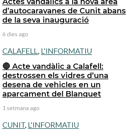
Actes vandàlics a la nova àrea
d’autocaravanes de Cunit abans
de la seva inauguració
6 dies ago
CALAFELL
,
L'INFORMATIU
🔴 Acte vandàlic a Calafell:
destrossen els vidres d’una
desena de vehicles en un
aparcament del Blanquet
1 setmana ago
CUNIT
,
L'INFORMATIU