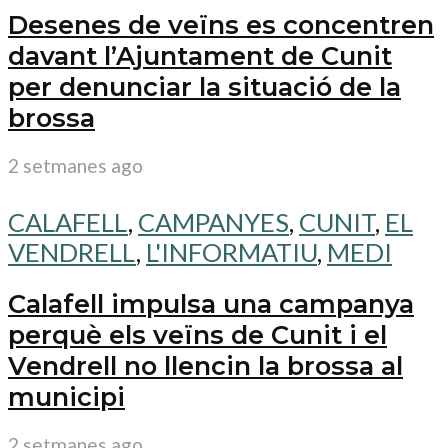
Desenes de veïns es concentren
davant l’Ajuntament de Cunit
per denunciar la situació de la
brossa
2 setmanes ago
CALAFELL
,
CAMPANYES
,
CUNIT
,
EL
VENDRELL
,
L'INFORMATIU
,
MEDI
Calafell impulsa una campanya
perquè els veïns de Cunit i el
Vendrell no llencin la brossa al
municipi
2 setmanes ago