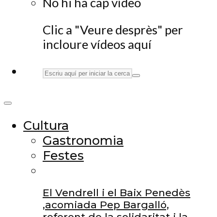
No hi ha cap vídeo
Clic a "Veure desprès" per
incloure vídeos aquí
Cultura
Gastronomia
Festes
El Vendrell i el Baix Penedès
,acomiada Pep Bargalló,
referent de la solidaritat i la