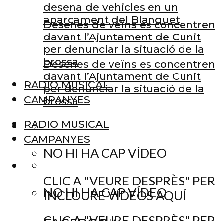
desena de vehicles en un
aparcament del Blanquet
Desenes de veïns es concentren
davant l’Ajuntament de Cunit
per denunciar la situació de la
brossa
Desenes de veïns es concentren
davant l’Ajuntament de Cunit
RADIO MUSICAL
per denunciar la situació de la
CAMPANYES
brossa
RADIO MUSICAL
CAMPANYES
NO HI HA CAP VÍDEO
CLIC A "VEURE DESPRÈS" PER
NO HI HA CAP VÍDEO
INCLOURE VÍDEOS AQUÍ
CLIC A "VEURE DESPRÈS" PER