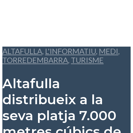
ALTAFULLA
,
L'INFORMATIU
,
MEDI
,
TORREDEMBARRA
,
TURISME
Altafulla
distribueix a la
seva platja 7.000
metres cúbics de