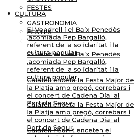
FESTES
CULTURA
GASTRONOMIA
El Vendrell i el Baix Penedès
FESTES
,acomiada Pep Bargalló,
referent de la solidaritat i la
cultura popular
El Vendrell i el Baix Penedès
,acomiada Pep Bargalló,
referent de la solidaritat i la
cultura popular
Calafell enceta la Festa Major de
la Platja amb pregó, correbars i
el concert de Cadena Dial al
Port de Segur
Calafell enceta la Festa Major de
la Platja amb pregó, correbars i
el concert de Cadena Dial al
Port de Segur
Calafell i Cunit enceten el