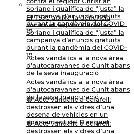
contra el regidor Christian
Soriano i qualifica de “justa” la
campanya d’anuncis gratuïts
El TSJC arxiva la denúncia
durant la pandèmia del COVID-
contra el regidor Christian
19
Soriano i qualifica de “justa” la
campanya d’anuncis gratuïts
durant la pandèmia del COVID-
19
Actes vandàlics a la nova àrea
d’autocaravanes de Cunit abans
de la seva inauguració
Actes vandàlics a la nova àrea
d’autocaravanes de Cunit abans
de la seva inauguració
🔴 Acte vandàlic a Calafell:
destrossen els vidres d’una
desena de vehicles en un
aparcament del Blanquet
🔴 Acte vandàlic a Calafell:
destrossen els vidres d’una