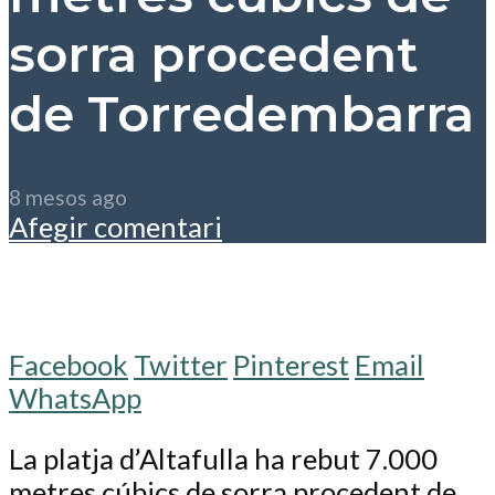
sorra procedent
de Torredembarra
8 mesos ago
Afegir comentari
Facebook
Twitter
Pinterest
Email
WhatsApp
La platja d’Altafulla ha rebut 7.000
metres cúbics de sorra procedent de