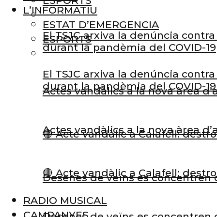
ESPORTS
L’INFORMATIU
ESTAT D’EMERGENCIA
El TSJC arxiva la denúncia contra 
ESPORTS
durant la pandèmia del COVID-19
El TSJC arxiva la denúncia contra 
durant la pandèmia del COVID-19
Actes vandàlics a la nova àrea d
Actes vandàlics a la nova àrea d
🔴 Acte vandàlic a Calafell: dest
🔴 Acte vandàlic a Calafell: dest
Desenes de veïns es concentren d
RADIO MUSICAL
CAMPANYES
Desenes de veïns es concentren d