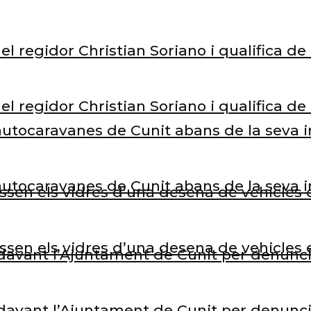
el regidor Christian Soriano i qualifica d
el regidor Christian Soriano i qualifica d
’autocaravanes de Cunit abans de la seva 
’autocaravanes de Cunit abans de la seva 
rossen els vidres d’una desena de vehicle
rossen els vidres d’una desena de vehicle
avant l’Ajuntament de Cunit per denunciar
avant l’Ajuntament de Cunit per denunciar