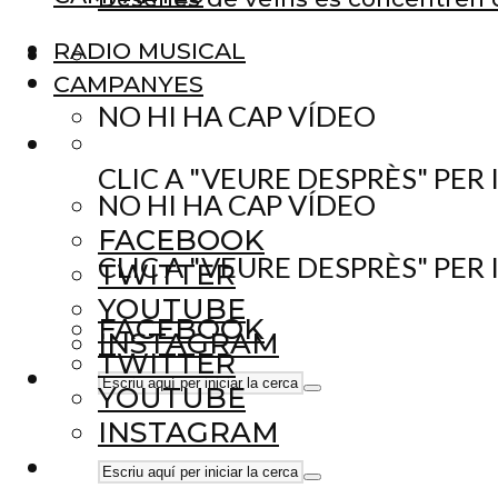
RADIO MUSICAL
CAMPANYES
NO HI HA CAP VÍDEO
CLIC A "VEURE DESPRÈS" PER
NO HI HA CAP VÍDEO
FACEBOOK
CLIC A "VEURE DESPRÈS" PER
TWITTER
YOUTUBE
FACEBOOK
INSTAGRAM
TWITTER
YOUTUBE
INSTAGRAM