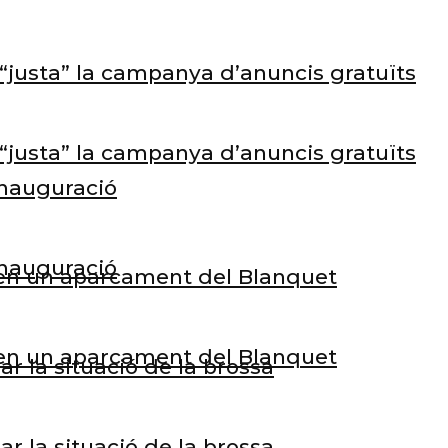
e “justa” la campanya d’anuncis gratuïts
e “justa” la campanya d’anuncis gratuïts
inauguració
inauguració
s en un aparcament del Blanquet
s en un aparcament del Blanquet
 la situació de la brossa
 la situació de la brossa