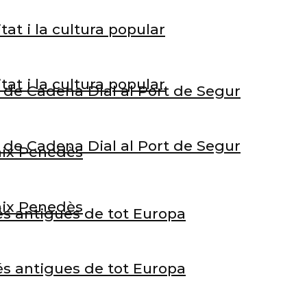
tat i la cultura popular
tat i la cultura popular
rt de Cadena Dial al Port de Segur
rt de Cadena Dial al Port de Segur
Baix Penedès
Baix Penedès
és antigues de tot Europa
és antigues de tot Europa