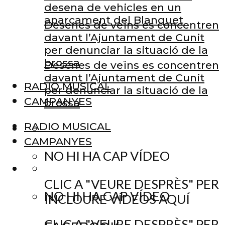
desena de vehicles en un
aparcament del Blanquet
Desenes de veïns es concentren
davant l’Ajuntament de Cunit
per denunciar la situació de la
brossa
Desenes de veïns es concentren
davant l’Ajuntament de Cunit
RADIO MUSICAL
per denunciar la situació de la
CAMPANYES
brossa
RADIO MUSICAL
CAMPANYES
NO HI HA CAP VÍDEO
CLIC A "VEURE DESPRÈS" PER
NO HI HA CAP VÍDEO
INCLOURE VÍDEOS AQUÍ
CLIC A "VEURE DESPRÈS" PER