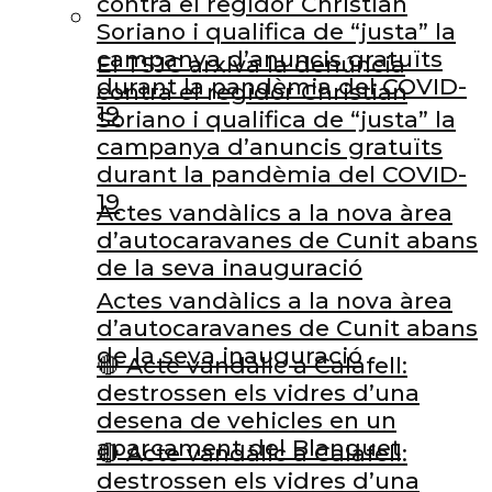
contra el regidor Christian
Soriano i qualifica de “justa” la
campanya d’anuncis gratuïts
El TSJC arxiva la denúncia
durant la pandèmia del COVID-
contra el regidor Christian
19
Soriano i qualifica de “justa” la
campanya d’anuncis gratuïts
durant la pandèmia del COVID-
19
Actes vandàlics a la nova àrea
d’autocaravanes de Cunit abans
de la seva inauguració
Actes vandàlics a la nova àrea
d’autocaravanes de Cunit abans
de la seva inauguració
🔴 Acte vandàlic a Calafell:
destrossen els vidres d’una
desena de vehicles en un
aparcament del Blanquet
🔴 Acte vandàlic a Calafell:
destrossen els vidres d’una