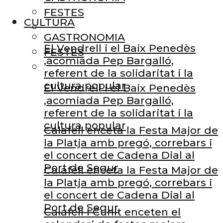
FESTES
CULTURA
GASTRONOMIA
El Vendrell i el Baix Penedès
FESTES
,acomiada Pep Bargalló,
referent de la solidaritat i la
cultura popular
El Vendrell i el Baix Penedès
,acomiada Pep Bargalló,
referent de la solidaritat i la
cultura popular
Calafell enceta la Festa Major de
la Platja amb pregó, correbars i
el concert de Cadena Dial al
Port de Segur
Calafell enceta la Festa Major de
la Platja amb pregó, correbars i
el concert de Cadena Dial al
Port de Segur
Calafell i Cunit enceten el