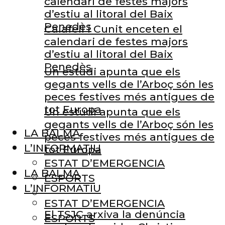
calendari de festes majors
d’estiu al litoral del Baix
Penedès
Calafell i Cunit enceten el
calendari de festes majors
d’estiu al litoral del Baix
Penedès
Un estudi apunta que els
gegants vells de l’Arboç són les
peces festives més antigues de
tot Europa
Un estudi apunta que els
gegants vells de l’Arboç són les
LA BALMA
peces festives més antigues de
L’INFORMATIU
tot Europa
ESTAT D’EMERGENCIA
LA BALMA
ESPORTS
L’INFORMATIU
ESTAT D’EMERGENCIA
El TSJC arxiva la denúncia
ESPORTS