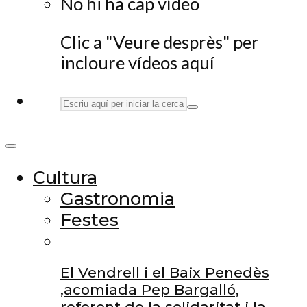
No hi ha cap vídeo
Clic a "Veure desprès" per
incloure vídeos aquí
Cultura
Gastronomia
Festes
El Vendrell i el Baix Penedès
,acomiada Pep Bargalló,
referent de la solidaritat i la