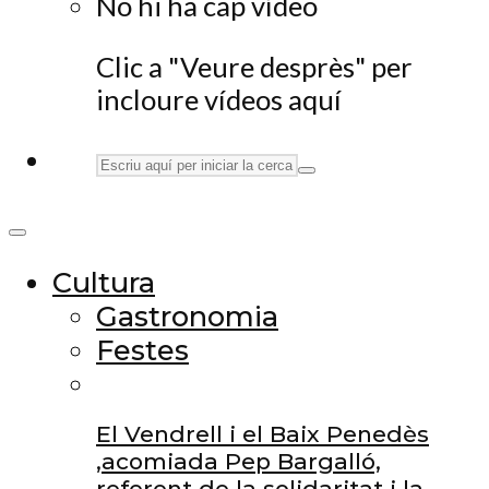
No hi ha cap vídeo
Clic a "Veure desprès" per
incloure vídeos aquí
Cultura
Gastronomia
Festes
El Vendrell i el Baix Penedès
,acomiada Pep Bargalló,
referent de la solidaritat i la