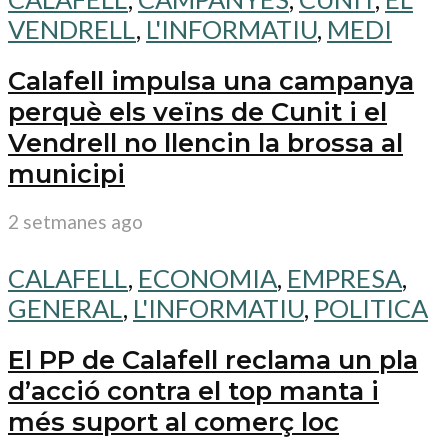
VENDRELL
,
L'INFORMATIU
,
MEDI
Calafell impulsa una campanya
perquè els veïns de Cunit i el
Vendrell no llencin la brossa al
municipi
2 setmanes ago
CALAFELL
,
ECONOMIA
,
EMPRESA
,
GENERAL
,
L'INFORMATIU
,
POLITICA
El PP de Calafell reclama un pla
d’acció contra el top manta i
més suport al comerç loc