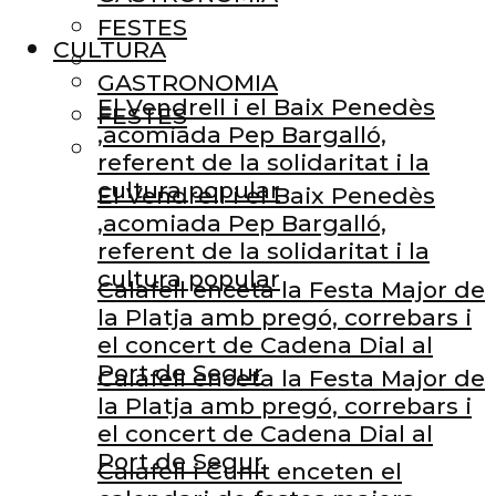
FESTES
CULTURA
GASTRONOMIA
El Vendrell i el Baix Penedès
FESTES
,acomiada Pep Bargalló,
referent de la solidaritat i la
cultura popular
El Vendrell i el Baix Penedès
,acomiada Pep Bargalló,
referent de la solidaritat i la
cultura popular
Calafell enceta la Festa Major de
la Platja amb pregó, correbars i
el concert de Cadena Dial al
Port de Segur
Calafell enceta la Festa Major de
la Platja amb pregó, correbars i
el concert de Cadena Dial al
Port de Segur
Calafell i Cunit enceten el