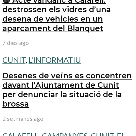
destrossen els vidres d’una
desena de vehicles en un
aparcament del Blanquet
7 dies ago
CUNIT
,
L'INFORMATIU
Desenes de veïns es concentren
davant l’Ajuntament de Cunit
per denunciar la situació de la
brossa
2 setmanes ago
CALAFELL
,
CAMPANYES
,
CUNIT
,
EL