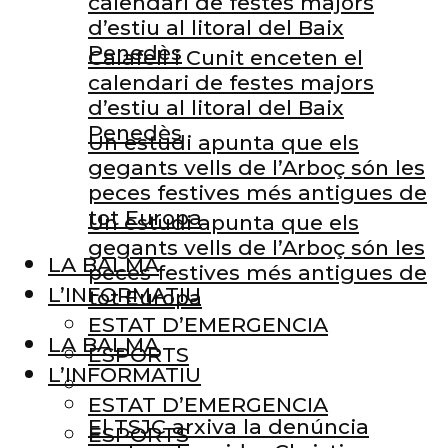
calendari de festes majors
d’estiu al litoral del Baix
Penedès
Calafell i Cunit enceten el
calendari de festes majors
d’estiu al litoral del Baix
Penedès
Un estudi apunta que els
gegants vells de l’Arboç són les
peces festives més antigues de
tot Europa
Un estudi apunta que els
gegants vells de l’Arboç són les
LA BALMA
peces festives més antigues de
L’INFORMATIU
tot Europa
ESTAT D’EMERGENCIA
LA BALMA
ESPORTS
L’INFORMATIU
ESTAT D’EMERGENCIA
El TSJC arxiva la denúncia
ESPORTS