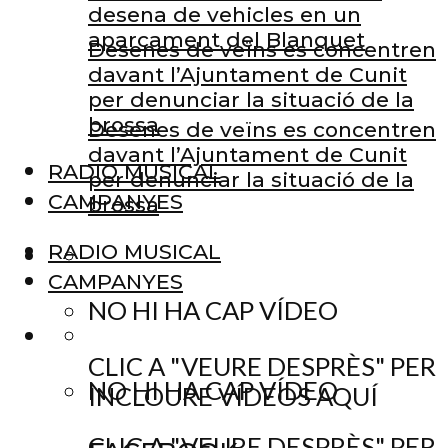
desena de vehicles en un
aparcament del Blanquet
Desenes de veïns es concentren
davant l’Ajuntament de Cunit
per denunciar la situació de la
brossa
Desenes de veïns es concentren
davant l’Ajuntament de Cunit
RADIO MUSICAL
per denunciar la situació de la
CAMPANYES
brossa
RADIO MUSICAL
CAMPANYES
NO HI HA CAP VÍDEO
CLIC A "VEURE DESPRÈS" PER
NO HI HA CAP VÍDEO
INCLOURE VÍDEOS AQUÍ
CLIC A "VEURE DESPRÈS" PER