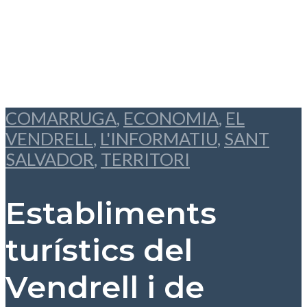
COMARRUGA
,
ECONOMIA
,
EL
VENDRELL
,
L'INFORMATIU
,
SANT
SALVADOR
,
TERRITORI
Establiments
turístics del
Vendrell i de