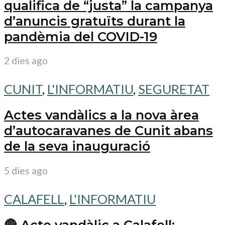
qualifica de “justa” la campanya
d’anuncis gratuïts durant la
pandèmia del COVID-19
2 dies ago
CUNIT
,
L'INFORMATIU
,
SEGURETAT
Actes vandàlics a la nova àrea
d’autocaravanes de Cunit abans
de la seva inauguració
5 dies ago
CALAFELL
,
L'INFORMATIU
🔴 Acte vandàlic a Calafell: