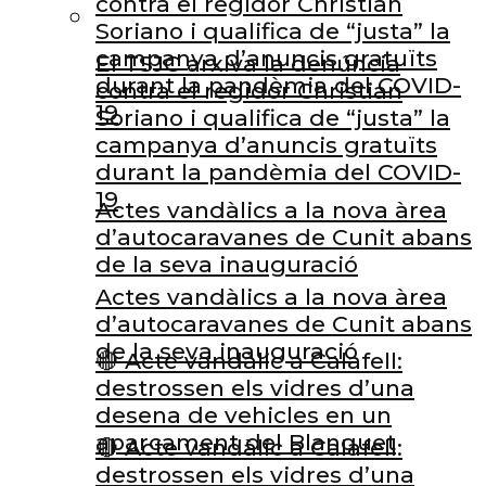
contra el regidor Christian
Soriano i qualifica de “justa” la
campanya d’anuncis gratuïts
El TSJC arxiva la denúncia
durant la pandèmia del COVID-
contra el regidor Christian
19
Soriano i qualifica de “justa” la
campanya d’anuncis gratuïts
durant la pandèmia del COVID-
19
Actes vandàlics a la nova àrea
d’autocaravanes de Cunit abans
de la seva inauguració
Actes vandàlics a la nova àrea
d’autocaravanes de Cunit abans
de la seva inauguració
🔴 Acte vandàlic a Calafell:
destrossen els vidres d’una
desena de vehicles en un
aparcament del Blanquet
🔴 Acte vandàlic a Calafell:
destrossen els vidres d’una