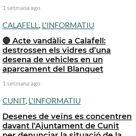
1 setmana ago
CALAFELL
,
L'INFORMATIU
🔴 Acte vandàlic a Calafell:
destrossen els vidres d’una
desena de vehicles en un
aparcament del Blanquet
1 setmana ago
CUNIT
,
L'INFORMATIU
Desenes de veïns es concentren
davant l’Ajuntament de Cunit
per denunciar la situació de la