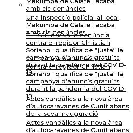
Makumba de Calafell acaba
amb sis denúncies
Una inspecció policial al local
Makumba de Calafell acaba
amb sis denúncies
El TSJC arxiva la denúncia
contra el regidor Christian
Soriano i qualifica de “justa” la
campanya d’anuncis gratuïts
El TSJC arxiva la denúncia
durant la pandèmia del COVID-
contra el regidor Christian
19
Soriano i qualifica de “justa” la
campanya d’anuncis gratuïts
durant la pandèmia del COVID-
19
Actes vandàlics a la nova àrea
d’autocaravanes de Cunit abans
de la seva inauguració
Actes vandàlics a la nova àrea
d’autocaravanes de Cunit abans