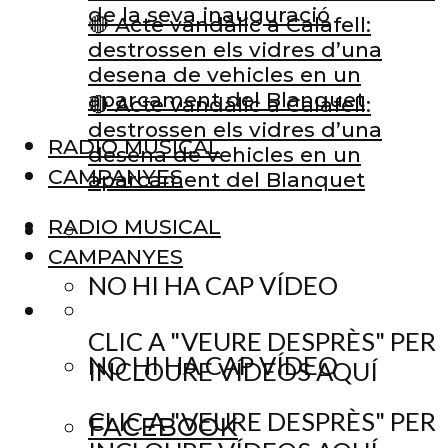
de la seva inauguració
🔴 Acte vandàlic a Calafell:
destrossen els vidres d’una
desena de vehicles en un
aparcament del Blanquet
🔴 Acte vandàlic a Calafell:
destrossen els vidres d’una
RADIO MUSICAL
desena de vehicles en un
CAMPANYES
aparcament del Blanquet
RADIO MUSICAL
CAMPANYES
NO HI HA CAP VÍDEO
CLIC A "VEURE DESPRÈS" PER
NO HI HA CAP VÍDEO
INCLOURE VÍDEOS AQUÍ
CLIC A "VEURE DESPRÈS" PER
FACEBOOK