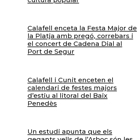
Calafell enceta la Festa Major de
la Platja amb pregó, correbars i
el concert de Cadena Dial al
Port de Segur
Calafell i Cunit enceten el
calendari de festes majors
d’estiu al litoral del Baix
Penedès
Un estudi apunta que els
gegants vells de l’Arboç són les