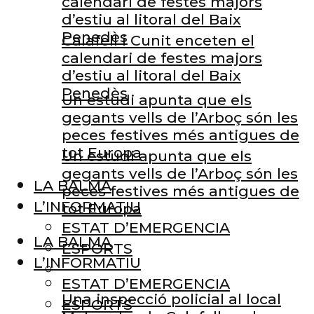
calendari de festes majors
d’estiu al litoral del Baix
Penedès
Calafell i Cunit enceten el
calendari de festes majors
d’estiu al litoral del Baix
Penedès
Un estudi apunta que els
gegants vells de l’Arboç són les
peces festives més antigues de
tot Europa
Un estudi apunta que els
gegants vells de l’Arboç són les
LA BALMA
peces festives més antigues de
L’INFORMATIU
tot Europa
ESTAT D’EMERGENCIA
LA BALMA
ESPORTS
L’INFORMATIU
ESTAT D’EMERGENCIA
Una inspecció policial al local
ESPORTS