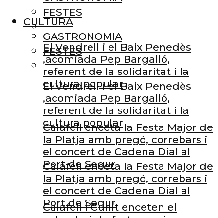
FESTES
CULTURA
GASTRONOMIA
El Vendrell i el Baix Penedès
FESTES
,acomiada Pep Bargalló,
referent de la solidaritat i la
cultura popular
El Vendrell i el Baix Penedès
,acomiada Pep Bargalló,
referent de la solidaritat i la
cultura popular
Calafell enceta la Festa Major de
la Platja amb pregó, correbars i
el concert de Cadena Dial al
Port de Segur
Calafell enceta la Festa Major de
la Platja amb pregó, correbars i
el concert de Cadena Dial al
Port de Segur
Calafell i Cunit enceten el