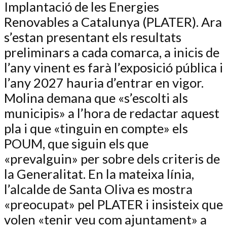
Implantació de les Energies
Renovables a Catalunya (PLATER). Ara
s’estan presentant els resultats
preliminars a cada comarca, a inicis de
l’any vinent es farà l’exposició pública i
l’any 2027 hauria d’entrar en vigor.
Molina demana que «s’escolti als
municipis» a l’hora de redactar aquest
pla i que «tinguin en compte» els
POUM, que siguin els que
«prevalguin» per sobre dels criteris de
la Generalitat. En la mateixa línia,
l’alcalde de Santa Oliva es mostra
«preocupat» pel PLATER i insisteix que
volen «tenir veu com ajuntament» a