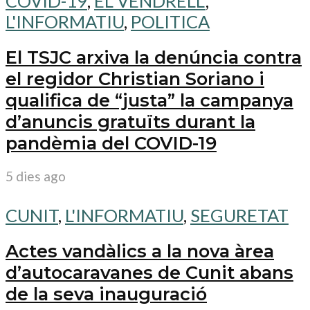
COVID-19
,
EL VENDRELL
,
L'INFORMATIU
,
POLITICA
El TSJC arxiva la denúncia contra
el regidor Christian Soriano i
qualifica de “justa” la campanya
d’anuncis gratuïts durant la
pandèmia del COVID-19
5 dies ago
CUNIT
,
L'INFORMATIU
,
SEGURETAT
Actes vandàlics a la nova àrea
d’autocaravanes de Cunit abans
de la seva inauguració