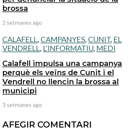
brossa
2 setmanes ago
CALAFELL
,
CAMPANYES
,
CUNIT
,
EL
VENDRELL
,
L'INFORMATIU
,
MEDI
Calafell impulsa una campanya
perquè els veïns de Cunit i el
Vendrell no llencin la brossa al
municipi
3 setmanes ago
AFEGIR COMENTARI