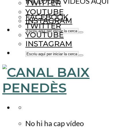
INCLOURE VÍDEOS AQUÍ
TWITTER
YOUTUBE
FACEBOOK
INSTAGRAM
TWITTER
YOUTUBE
INSTAGRAM
No hi ha cap vídeo