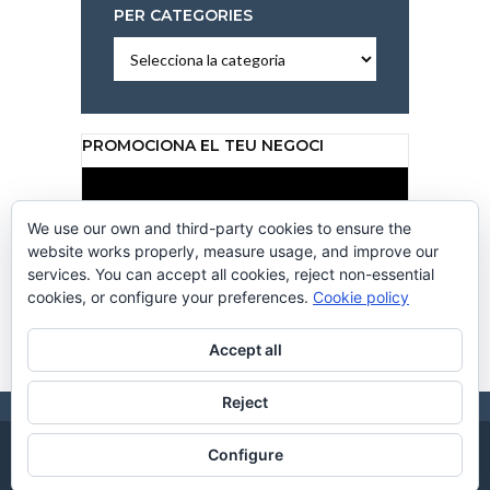
PER CATEGORIES
Per
categories
PROMOCIONA EL TEU NEGOCI
Reproductor
de
vídeo
We use our own and third-party cookies to ensure the
website works properly, measure usage, and improve our
services. You can accept all cookies, reject non-essential
cookies, or configure your preferences.
Cookie policy
00:00
00:50
Accept all
Reject
Configure
CC CANALCALAFELL 2026. DISSENY WEB
CREACIONS
. HOSTING BY
HOSTINGKM0