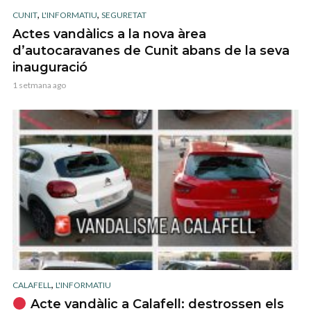
,
,
CUNIT
L'INFORMATIU
SEGURETAT
Actes vandàlics a la nova àrea
d’autocaravanes de Cunit abans de la seva
inauguració
1 setmana ago
,
CALAFELL
L'INFORMATIU
Acte vandàlic a Calafell: destrossen els