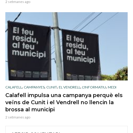
2 setmanes ago
,
,
,
,
,
CALAFELL
CAMPANYES
CUNIT
EL VENDRELL
L'INFORMATIU
MEDI
Calafell impulsa una campanya perquè els
veïns de Cunit i el Vendrell no llencin la
brossa al municipi
2 setmanes ago