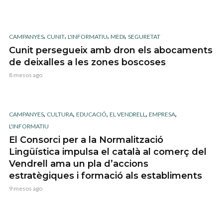
,
,
,
,
CAMPANYES
CUNIT
L'INFORMATIU
MEDI
SEGURETAT
Cunit persegueix amb dron els abocaments
de deixalles a les zones boscoses
8 mesos ago
,
,
,
,
,
CAMPANYES
CULTURA
EDUCACIÓ
EL VENDRELL
EMPRESA
L'INFORMATIU
El Consorci per a la Normalització
Lingüística impulsa el català al comerç del
Vendrell ama un pla d’accions
estratègiques i formació als establiments
9 mesos ago