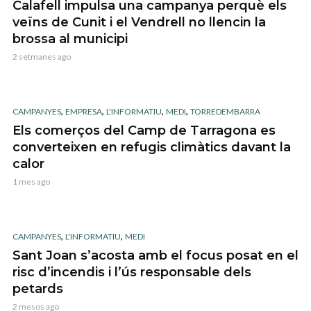
Calafell impulsa una campanya perquè els
veïns de Cunit i el Vendrell no llencin la
brossa al municipi
2 setmanes ago
,
,
,
,
CAMPANYES
EMPRESA
L'INFORMATIU
MEDI
TORREDEMBARRA
Els comerços del Camp de Tarragona es
converteixen en refugis climàtics davant la
calor
1 mes ago
,
,
CAMPANYES
L'INFORMATIU
MEDI
Sant Joan s’acosta amb el focus posat en el
risc d’incendis i l’ús responsable dels
petards
2 mesos ago