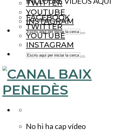
INCLOURE VÍDEOS AQUÍ
TWITTER
YOUTUBE
FACEBOOK
INSTAGRAM
TWITTER
YOUTUBE
INSTAGRAM
No hi ha cap vídeo