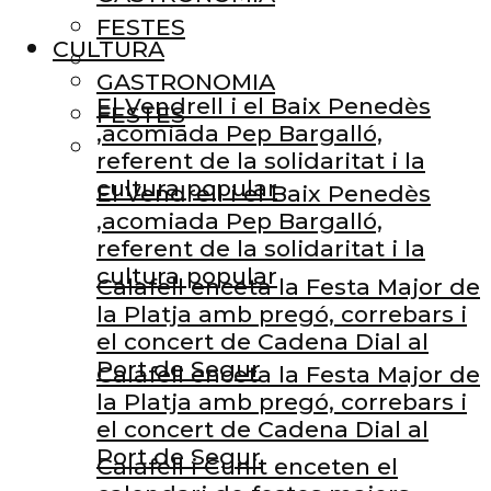
FESTES
CULTURA
GASTRONOMIA
El Vendrell i el Baix Penedès
FESTES
,acomiada Pep Bargalló,
referent de la solidaritat i la
cultura popular
El Vendrell i el Baix Penedès
,acomiada Pep Bargalló,
referent de la solidaritat i la
cultura popular
Calafell enceta la Festa Major de
la Platja amb pregó, correbars i
el concert de Cadena Dial al
Port de Segur
Calafell enceta la Festa Major de
la Platja amb pregó, correbars i
el concert de Cadena Dial al
Port de Segur
Calafell i Cunit enceten el