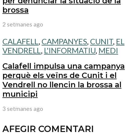
per denunciar la situació de la
brossa
2 setmanes ago
CALAFELL
,
CAMPANYES
,
CUNIT
,
EL
VENDRELL
,
L'INFORMATIU
,
MEDI
Calafell impulsa una campanya
perquè els veïns de Cunit i el
Vendrell no llencin la brossa al
municipi
3 setmanes ago
AFEGIR COMENTARI