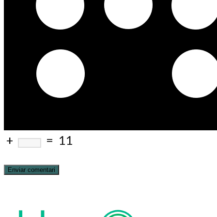
+
=
11