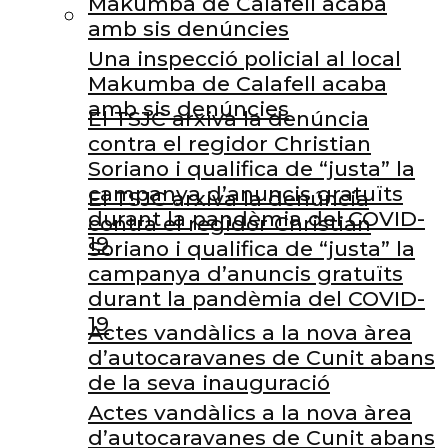
Makumba de Calafell acaba
amb sis denúncies
Una inspecció policial al local
Makumba de Calafell acaba
amb sis denúncies
El TSJC arxiva la denúncia
contra el regidor Christian
Soriano i qualifica de “justa” la
campanya d’anuncis gratuïts
El TSJC arxiva la denúncia
durant la pandèmia del COVID-
contra el regidor Christian
19
Soriano i qualifica de “justa” la
campanya d’anuncis gratuïts
durant la pandèmia del COVID-
19
Actes vandàlics a la nova àrea
d’autocaravanes de Cunit abans
de la seva inauguració
Actes vandàlics a la nova àrea
d’autocaravanes de Cunit abans