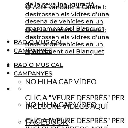
de la seva inauguració
🔴 Acte vandàlic a Calafell:
destrossen els vidres d’una
desena de vehicles en un
aparcament del Blanquet
🔴 Acte vandàlic a Calafell:
destrossen els vidres d’una
RADIO MUSICAL
desena de vehicles en un
CAMPANYES
aparcament del Blanquet
RADIO MUSICAL
CAMPANYES
NO HI HA CAP VÍDEO
CLIC A "VEURE DESPRÈS" PER
NO HI HA CAP VÍDEO
INCLOURE VÍDEOS AQUÍ
CLIC A "VEURE DESPRÈS" PER
FACEBOOK