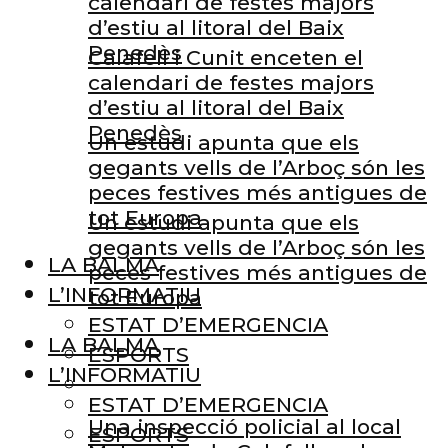
calendari de festes majors
d’estiu al litoral del Baix
Penedès
Calafell i Cunit enceten el
calendari de festes majors
d’estiu al litoral del Baix
Penedès
Un estudi apunta que els
gegants vells de l’Arboç són les
peces festives més antigues de
tot Europa
Un estudi apunta que els
gegants vells de l’Arboç són les
LA BALMA
peces festives més antigues de
L’INFORMATIU
tot Europa
ESTAT D’EMERGENCIA
LA BALMA
ESPORTS
L’INFORMATIU
ESTAT D’EMERGENCIA
Una inspecció policial al local
ESPORTS