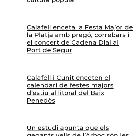
Calafell enceta la Festa Major de
la Platja amb pregó, correbars i
el concert de Cadena Dial al
Port de Segur
Calafell i Cunit enceten el
calendari de festes majors
d’estiu al litoral del Baix
Penedès
Un estudi apunta que els
gegants vells de l’Arboç són les