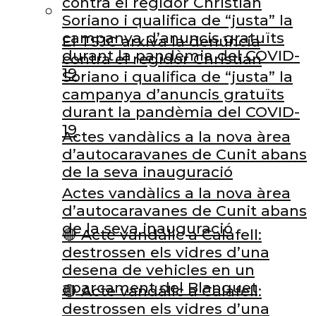
contra el regidor Christian
Soriano i qualifica de “justa” la
campanya d’anuncis gratuïts
El TSJC arxiva la denúncia
durant la pandèmia del COVID-
contra el regidor Christian
19
Soriano i qualifica de “justa” la
campanya d’anuncis gratuïts
durant la pandèmia del COVID-
19
Actes vandàlics a la nova àrea
d’autocaravanes de Cunit abans
de la seva inauguració
Actes vandàlics a la nova àrea
d’autocaravanes de Cunit abans
de la seva inauguració
🔴 Acte vandàlic a Calafell:
destrossen els vidres d’una
desena de vehicles en un
aparcament del Blanquet
🔴 Acte vandàlic a Calafell:
destrossen els vidres d’una