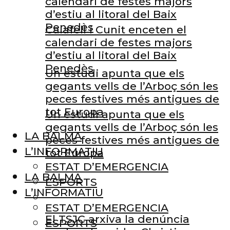
calendari de festes majors
d’estiu al litoral del Baix
Penedès
Calafell i Cunit enceten el
calendari de festes majors
d’estiu al litoral del Baix
Penedès
Un estudi apunta que els
gegants vells de l’Arboç són les
peces festives més antigues de
tot Europa
Un estudi apunta que els
gegants vells de l’Arboç són les
LA BALMA
peces festives més antigues de
L’INFORMATIU
tot Europa
ESTAT D’EMERGENCIA
LA BALMA
ESPORTS
L’INFORMATIU
ESTAT D’EMERGENCIA
El TSJC arxiva la denúncia
ESPORTS