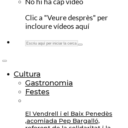
No hi ha cap vídeo
Clic a "Veure desprès" per
incloure vídeos aquí
Cultura
Gastronomia
Festes
El Vendrell i el Baix Penedès
,acomiada Pep Bargalló,
referent de la solidaritat i la