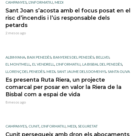
,
,
CAMPANYES
L'INFORMATIU
MEDI
Sant Joan s’acosta amb el focus posat en el
risc d’incendis i l’ús responsable dels
petards
2 mesos ago
,
,
,
,
ALBINYANA
BAIX PENEDÈS
BANYERES DEL PENEDÈS
BELLVEI
,
,
,
,
EL MONTMELL
EL VENDRELL
L'INFORMATIU
LA BISBAL DEL PENEDÈS
,
,
,
LLORENÇ DEL PENEDÈS
MEDI
SANT JAUME DELS DOMENYS
SANTA OLIVA
Es presenta Ruta Riera, un projecte
comarcal per posar en valor la Riera de la
Bisbal com a espai de vida
8 mesos ago
,
,
,
,
CAMPANYES
CUNIT
L'INFORMATIU
MEDI
SEGURETAT
Cunit persegueix amb dron els abocaments