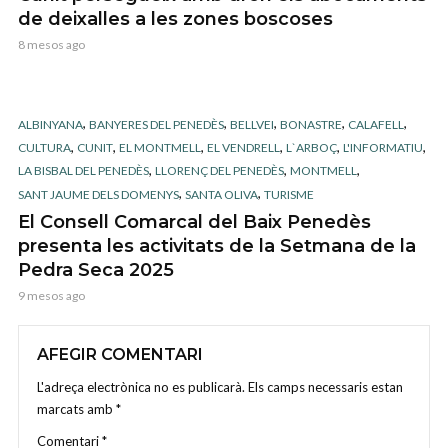
de deixalles a les zones boscoses
8 mesos ago
,
,
,
,
,
ALBINYANA
BANYERES DEL PENEDÈS
BELLVEI
BONASTRE
CALAFELL
,
,
,
,
,
,
CULTURA
CUNIT
EL MONTMELL
EL VENDRELL
L`ARBOÇ
L'INFORMATIU
,
,
,
LA BISBAL DEL PENEDÈS
LLORENÇ DEL PENEDÈS
MONTMELL
,
,
SANT JAUME DELS DOMENYS
SANTA OLIVA
TURISME
El Consell Comarcal del Baix Penedès
presenta les activitats de la Setmana de la
Pedra Seca 2025
9 mesos ago
AFEGIR COMENTARI
L'adreça electrònica no es publicarà.
Els camps necessaris estan
marcats amb
*
Comentari
*