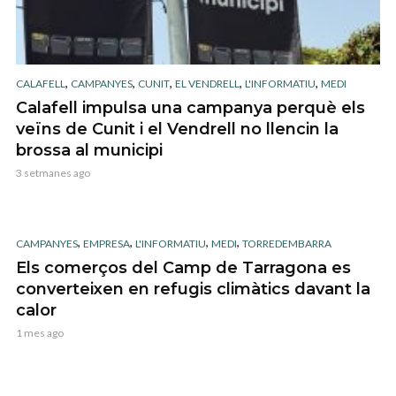
,
,
,
,
,
CALAFELL
CAMPANYES
CUNIT
EL VENDRELL
L'INFORMATIU
MEDI
Calafell impulsa una campanya perquè els
veïns de Cunit i el Vendrell no llencin la
brossa al municipi
3 setmanes ago
,
,
,
,
CAMPANYES
EMPRESA
L'INFORMATIU
MEDI
TORREDEMBARRA
Els comerços del Camp de Tarragona es
converteixen en refugis climàtics davant la
calor
1 mes ago