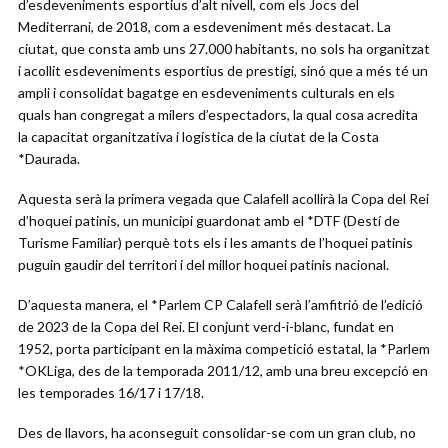
d’esdeveniments esportius d’alt nivell, com els Jocs del
Mediterrani, de 2018, com a esdeveniment més destacat. La
ciutat, que consta amb uns 27.000 habitants, no sols ha organitzat
i acollit esdeveniments esportius de prestigi, sinó que a més té un
ampli i consolidat bagatge en esdeveniments culturals en els
quals han congregat a milers d’espectadors, la qual cosa acredita
la capacitat organitzativa i logística de la ciutat de la Costa
*Daurada.
Aquesta serà la primera vegada que Calafell acollirà la Copa del Rei
d’hoquei patinis, un municipi guardonat amb el *DTF (Destí de
Turisme Familiar) perquè tots els i les amants de l’hoquei patinis
puguin gaudir del territori i del millor hoquei patinis nacional.
D’aquesta manera, el *Parlem CP Calafell serà l’amfitrió de l’edició
de 2023 de la Copa del Rei. El conjunt verd-i-blanc, fundat en
1952, porta participant en la màxima competició estatal, la *Parlem
*OKLiga, des de la temporada 2011/12, amb una breu excepció en
les temporades 16/17 i 17/18.
Des de llavors, ha aconseguit consolidar-se com un gran club, no