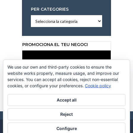
PER CATEGORIES
Per
categories
PROMOCIONA EL TEU NEGOCI
Reproductor
de
vídeo
We use our own and third-party cookies to ensure the
website works properly, measure usage, and improve our
services. You can accept all cookies, reject non-essential
cookies, or configure your preferences.
Cookie policy
00:00
00:50
Accept all
Reject
Configure
CC CANALCALAFELL 2026. DISSENY WEB
CREACIONS
. HOSTING BY