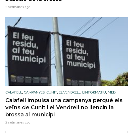
2 setmanes ago
,
,
,
,
,
CALAFELL
CAMPANYES
CUNIT
EL VENDRELL
L'INFORMATIU
MEDI
Calafell impulsa una campanya perquè els
veïns de Cunit i el Vendrell no llencin la
brossa al municipi
2 setmanes ago