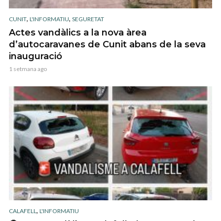
,
,
CUNIT
L'INFORMATIU
SEGURETAT
Actes vandàlics a la nova àrea
d’autocaravanes de Cunit abans de la seva
inauguració
1 setmana ago
,
CALAFELL
L'INFORMATIU