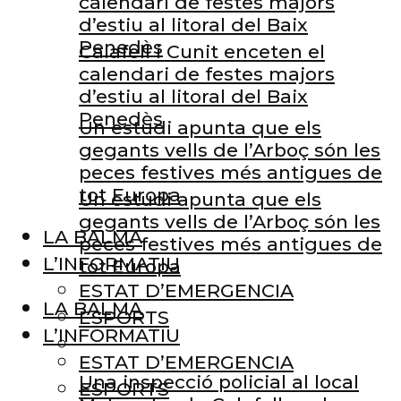
calendari de festes majors
d’estiu al litoral del Baix
Penedès
Calafell i Cunit enceten el
calendari de festes majors
d’estiu al litoral del Baix
Penedès
Un estudi apunta que els
gegants vells de l’Arboç són les
peces festives més antigues de
tot Europa
Un estudi apunta que els
gegants vells de l’Arboç són les
LA BALMA
peces festives més antigues de
L’INFORMATIU
tot Europa
ESTAT D’EMERGENCIA
LA BALMA
ESPORTS
L’INFORMATIU
ESTAT D’EMERGENCIA
Una inspecció policial al local
ESPORTS