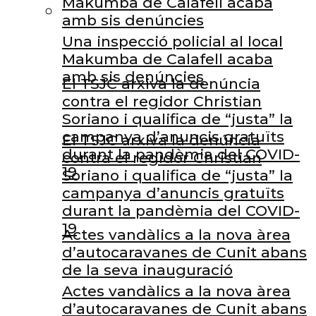
Makumba de Calafell acaba
amb sis denúncies
Una inspecció policial al local
Makumba de Calafell acaba
amb sis denúncies
El TSJC arxiva la denúncia
contra el regidor Christian
Soriano i qualifica de “justa” la
campanya d’anuncis gratuïts
El TSJC arxiva la denúncia
durant la pandèmia del COVID-
contra el regidor Christian
19
Soriano i qualifica de “justa” la
campanya d’anuncis gratuïts
durant la pandèmia del COVID-
19
Actes vandàlics a la nova àrea
d’autocaravanes de Cunit abans
de la seva inauguració
Actes vandàlics a la nova àrea
d’autocaravanes de Cunit abans