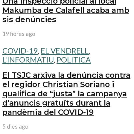
Una inspecció policial al local
Makumba de Calafell acaba amb
sis denúncies
19 hores ago
COVID-19
,
EL VENDRELL
,
L'INFORMATIU
,
POLITICA
El TSJC arxiva la denúncia contra
el regidor Christian Soriano i
qualifica de “justa” la campanya
d’anuncis gratuïts durant la
pandèmia del COVID-19
5 dies ago