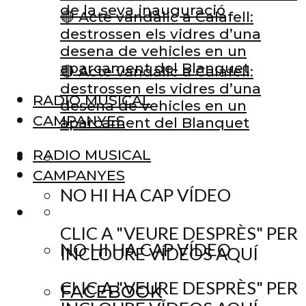
de la seva inauguració
🔴 Acte vandàlic a Calafell:
destrossen els vidres d’una
desena de vehicles en un
aparcament del Blanquet
🔴 Acte vandàlic a Calafell:
destrossen els vidres d’una
RADIO MUSICAL
desena de vehicles en un
CAMPANYES
aparcament del Blanquet
RADIO MUSICAL
CAMPANYES
NO HI HA CAP VÍDEO
CLIC A "VEURE DESPRÈS" PER
NO HI HA CAP VÍDEO
INCLOURE VÍDEOS AQUÍ
CLIC A "VEURE DESPRÈS" PER
FACEBOOK