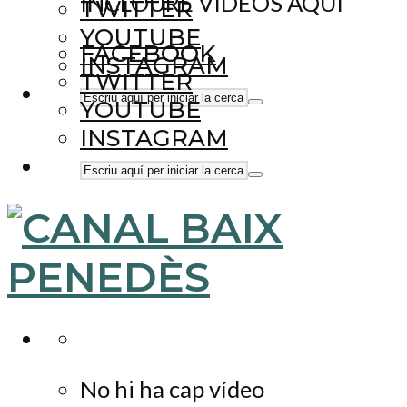
INCLOURE VÍDEOS AQUÍ
TWITTER
YOUTUBE
FACEBOOK
INSTAGRAM
TWITTER
YOUTUBE
INSTAGRAM
No hi ha cap vídeo