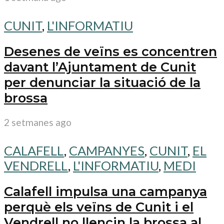
CUNIT
,
L'INFORMATIU
Desenes de veïns es concentren
davant l’Ajuntament de Cunit
per denunciar la situació de la
brossa
2 setmanes ago
CALAFELL
,
CAMPANYES
,
CUNIT
,
EL
VENDRELL
,
L'INFORMATIU
,
MEDI
Calafell impulsa una campanya
perquè els veïns de Cunit i el
Vendrell no llencin la brossa al