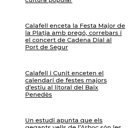
Calafell enceta la Festa Major de
la Platja amb pregó, correbars i
el concert de Cadena Dial al
Port de Segur
Calafell i Cunit enceten el
calendari de festes majors
d’estiu al litoral del Baix
Penedès
Un estudi apunta que els
gegants vells de l’Arboç són les