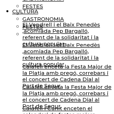
FESTES
CULTURA
GASTRONOMIA
El Vendrell i el Baix Penedès
FESTES
,acomiada Pep Bargalló,
referent de la solidaritat i la
cultura popular
El Vendrell i el Baix Penedès
,acomiada Pep Bargalló,
referent de la solidaritat i la
cultura popular
Calafell enceta la Festa Major de
la Platja amb pregó, correbars i
el concert de Cadena Dial al
Port de Segur
Calafell enceta la Festa Major de
la Platja amb pregó, correbars i
el concert de Cadena Dial al
Port de Segur
Calafell i Cunit enceten el