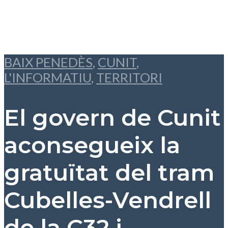
BAIX PENEDÈS
,
CUNIT
,
L'INFORMATIU
,
TERRITORI
El govern de Cunit
aconsegueix la
gratuïtat del tram
Cubelles-Vendrell
de la C32 i