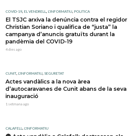
,
,
,
COVID-19
EL VENDRELL
L'INFORMATIU
POLITICA
El TSJC arxiva la denúncia contra el regidor
Christian Soriano i qualifica de “justa” la
campanya d’anuncis gratuïts durant la
pandèmia del COVID-19
4 dies ago
,
,
CUNIT
L'INFORMATIU
SEGURETAT
Actes vandàlics a la nova àrea
d’autocaravanes de Cunit abans de la seva
inauguració
1 setmana ago
,
CALAFELL
L'INFORMATIU