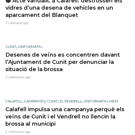
🔴 Acte vandàlic a Calafell: destrossen els
vidres d’una desena de vehicles en un
aparcament del Blanquet
1 setmana ago
,
CUNIT
L'INFORMATIU
Desenes de veïns es concentren davant
l’Ajuntament de Cunit per denunciar la
situació de la brossa
2 setmanes ago
,
,
,
,
,
CALAFELL
CAMPANYES
CUNIT
EL VENDRELL
L'INFORMATIU
MEDI
Calafell impulsa una campanya perquè els
veïns de Cunit i el Vendrell no llencin la
brossa al municipi
2 setmanes ago