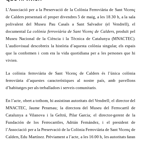
L’Associació per a la Preservació de la Colònia Ferroviària de Sant Vicenç
de Calders presentarà el proper divendres 5 de maig, a les 18.30 h, a la sala
polivalent del Museu Pau Casals a Sant Salvador (el Vendrell), el
documental
La colònia ferroviària de Sant Vicenç de Calders
, produït pel
Museu Nacional de la Ciència i la Tècnica de Catalunya (MNACTEC).
L’audiovisual descobreix la història d’aquesta colònia singular, els espais
que la conformen i com era la vida quotidiana per a les persones que hi
vivien.
La colònia ferroviària de Sant Vicenç de Calders és l’única colònia
ferroviària d’aquestes característiques al nostre país, amb pavellons
d’habitatges per als treballadors i serveis comunitaris.
En l’acte, obert a tothom, hi assistiran autoritats del Vendrell; el director del
MNACTEC, Jaume Perarnau; la directora del Museu del Ferrocarril de
Catalunya a Vilanova i la Geltrú, Pilar Garcia; el director-gerent de la
Fundación de los Ferrocarriles, Adrián Fernández, i el president de
l’Associació
per a la Preservació de la Colònia Ferroviària de Sant Vicenç de
Calders, Edu Martínez. Prèviament a l’acte, a les 16.00 h, les autoritats faran