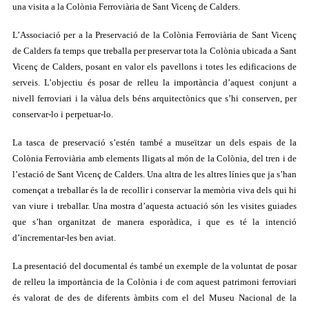
una visita a la Colònia Ferroviària de Sant Vicenç de Calders.
L’Associació per a la Preservació de la Colònia Ferroviària de Sant Vicenç
de Calders fa temps que treballa per preservar tota la Colònia ubicada a Sant
Vicenç de Calders, posant en valor els pavellons i totes les edificacions de
serveis. L’objectiu és posar de relleu la importància d’aquest conjunt a
nivell ferroviari i la vàlua dels béns arquitectònics que s’hi conserven, per
conservar-lo i perpetuar-lo.
La tasca de preservació s’estén també a museïtzar un dels espais de la
Colònia Ferroviària amb elements lligats al món de la Colònia, del tren i de
l’estació de Sant Vicenç de Calders. Una altra de les altres línies que ja s’han
començat a treballar és la de recollir i conservar la memòria viva dels qui hi
van viure i treballar. Una mostra d’aquesta actuació són les visites guiades
que s’han organitzat de manera esporàdica, i que es té la intenció
d’incrementar-les ben aviat.
La presentació del documental és també un exemple de la voluntat de posar
de relleu la importància de la Colònia i de com aquest patrimoni ferroviari
és valorat de des de diferents àmbits com el del Museu Nacional de la