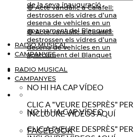
de la seva inauguració
🔴 Acte vandàlic a Calafell:
destrossen els vidres d’una
desena de vehicles en un
aparcament del Blanquet
🔴 Acte vandàlic a Calafell:
destrossen els vidres d’una
RADIO MUSICAL
desena de vehicles en un
CAMPANYES
aparcament del Blanquet
RADIO MUSICAL
CAMPANYES
NO HI HA CAP VÍDEO
CLIC A "VEURE DESPRÈS" PER
NO HI HA CAP VÍDEO
INCLOURE VÍDEOS AQUÍ
CLIC A "VEURE DESPRÈS" PER
FACEBOOK