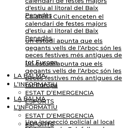
calendari de festes majors
d’estiu al litoral del Baix
Penedès
Calafell i Cunit enceten el
calendari de festes majors
d’estiu al litoral del Baix
Penedès
Un estudi apunta que els
gegants vells de l’Arboç són les
peces festives més antigues de
tot Europa
Un estudi apunta que els
gegants vells de l’Arboç són les
LA BALMA
peces festives més antigues de
L’INFORMATIU
tot Europa
ESTAT D’EMERGENCIA
LA BALMA
ESPORTS
L’INFORMATIU
ESTAT D’EMERGENCIA
Una inspecció policial al local
ESPORTS