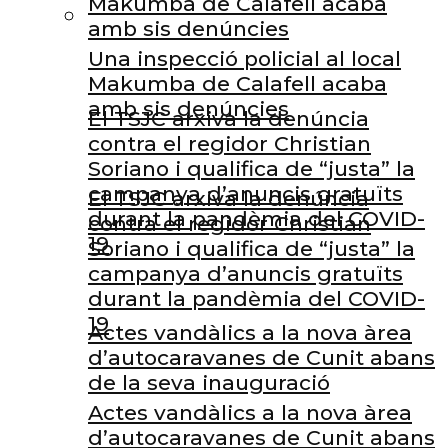
Makumba de Calafell acaba
amb sis denúncies
Una inspecció policial al local
Makumba de Calafell acaba
amb sis denúncies
El TSJC arxiva la denúncia
contra el regidor Christian
Soriano i qualifica de “justa” la
campanya d’anuncis gratuïts
El TSJC arxiva la denúncia
durant la pandèmia del COVID-
contra el regidor Christian
19
Soriano i qualifica de “justa” la
campanya d’anuncis gratuïts
durant la pandèmia del COVID-
19
Actes vandàlics a la nova àrea
d’autocaravanes de Cunit abans
de la seva inauguració
Actes vandàlics a la nova àrea
d’autocaravanes de Cunit abans