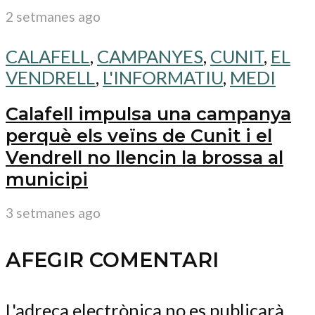
2 setmanes ago
CALAFELL
,
CAMPANYES
,
CUNIT
,
EL
VENDRELL
,
L'INFORMATIU
,
MEDI
Calafell impulsa una campanya
perquè els veïns de Cunit i el
Vendrell no llencin la brossa al
municipi
3 setmanes ago
AFEGIR COMENTARI
L'adreça electrònica no es publicarà.