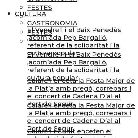
FESTES
CULTURA
GASTRONOMIA
El Vendrell i el Baix Penedès
FESTES
,acomiada Pep Bargalló,
referent de la solidaritat i la
cultura popular
El Vendrell i el Baix Penedès
,acomiada Pep Bargalló,
referent de la solidaritat i la
cultura popular
Calafell enceta la Festa Major de
la Platja amb pregó, correbars i
el concert de Cadena Dial al
Port de Segur
Calafell enceta la Festa Major de
la Platja amb pregó, correbars i
el concert de Cadena Dial al
Port de Segur
Calafell i Cunit enceten el