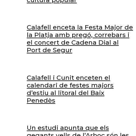
Calafell enceta la Festa Major de
la Platja amb pregó, correbars i
el concert de Cadena Dial al
Port de Segur
Calafell i Cunit enceten el
calendari de festes majors
d’estiu al litoral del Baix
Penedès
Un estudi apunta que els
gegants vells de l’Arboç són les