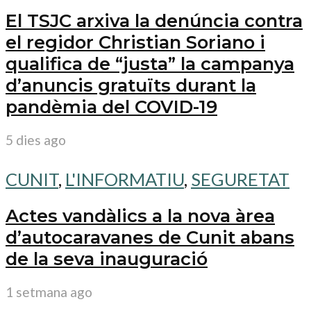
El TSJC arxiva la denúncia contra
el regidor Christian Soriano i
qualifica de “justa” la campanya
d’anuncis gratuïts durant la
pandèmia del COVID-19
5 dies ago
CUNIT
,
L'INFORMATIU
,
SEGURETAT
Actes vandàlics a la nova àrea
d’autocaravanes de Cunit abans
de la seva inauguració
1 setmana ago