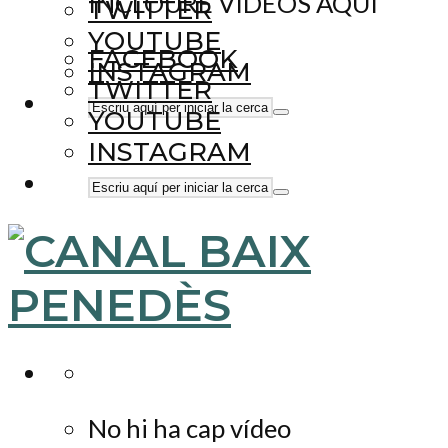
INCLOURE VÍDEOS AQUÍ
TWITTER
YOUTUBE
FACEBOOK
INSTAGRAM
TWITTER
YOUTUBE
INSTAGRAM
No hi ha cap vídeo