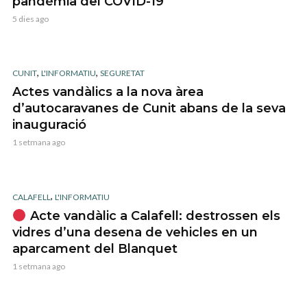
pandèmia del COVID-19
5 dies ago
,
,
CUNIT
L'INFORMATIU
SEGURETAT
Actes vandàlics a la nova àrea
d’autocaravanes de Cunit abans de la seva
inauguració
1 setmana ago
,
CALAFELL
L'INFORMATIU
Acte vandàlic a Calafell: destrossen els
vidres d’una desena de vehicles en un
aparcament del Blanquet
1 setmana ago