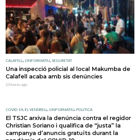
,
,
CALAFELL
L'INFORMATIU
SEGURETAT
Una inspecció policial al local Makumba de
Calafell acaba amb sis denúncies
23 hores ago
,
,
,
COVID-19
EL VENDRELL
L'INFORMATIU
POLITICA
El TSJC arxiva la denúncia contra el regidor
Christian Soriano i qualifica de “justa” la
campanya d’anuncis gratuïts durant la