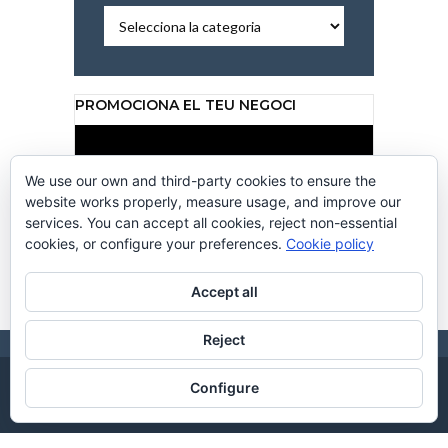
Per
categories
PROMOCIONA EL TEU NEGOCI
Reproductor
de
vídeo
We use our own and third-party cookies to ensure the
website works properly, measure usage, and improve our
services. You can accept all cookies, reject non-essential
cookies, or configure your preferences.
Cookie policy
00:00
00:50
Accept all
Reject
Configure
CC CANALCALAFELL 2026. DISSENY WEB
CREACIONS
. HOSTING BY
HOSTINGKM0