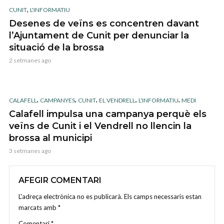
,
CUNIT
L'INFORMATIU
Desenes de veïns es concentren davant
l’Ajuntament de Cunit per denunciar la
situació de la brossa
2 setmanes ago
,
,
,
,
,
CALAFELL
CAMPANYES
CUNIT
EL VENDRELL
L'INFORMATIU
MEDI
Calafell impulsa una campanya perquè els
veïns de Cunit i el Vendrell no llencin la
brossa al municipi
3 setmanes ago
AFEGIR COMENTARI
L'adreça electrònica no es publicarà.
Els camps necessaris estan
marcats amb
*
Comentari
*