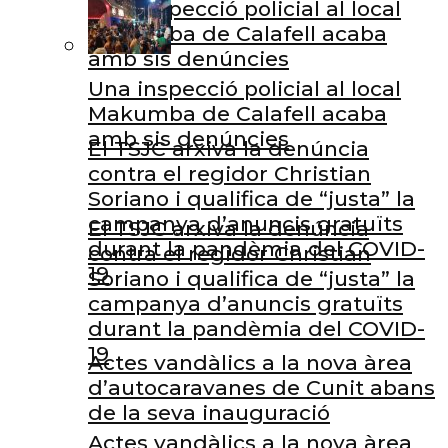
Una inspecció policial al local
Makumba de Calafell acaba
amb sis denúncies
Una inspecció policial al local
Makumba de Calafell acaba
amb sis denúncies
El TSJC arxiva la denúncia
contra el regidor Christian
Soriano i qualifica de “justa” la
campanya d’anuncis gratuïts
El TSJC arxiva la denúncia
durant la pandèmia del COVID-
contra el regidor Christian
19
Soriano i qualifica de “justa” la
campanya d’anuncis gratuïts
durant la pandèmia del COVID-
19
Actes vandàlics a la nova àrea
d’autocaravanes de Cunit abans
de la seva inauguració
Actes vandàlics a la nova àrea