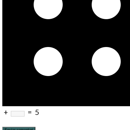
+
=
5