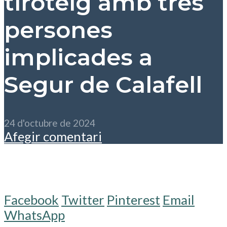
tiroteig amb tres
persones
implicades a
Segur de Calafell
24 d'octubre de 2024
Afegir comentari
Facebook
Twitter
Pinterest
Email
WhatsApp