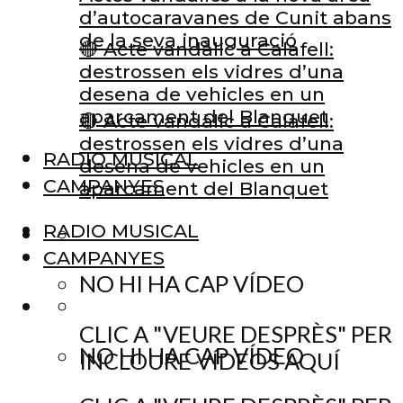
d’autocaravanes de Cunit abans
de la seva inauguració
🔴 Acte vandàlic a Calafell:
destrossen els vidres d’una
desena de vehicles en un
aparcament del Blanquet
🔴 Acte vandàlic a Calafell:
destrossen els vidres d’una
RADIO MUSICAL
desena de vehicles en un
CAMPANYES
aparcament del Blanquet
RADIO MUSICAL
CAMPANYES
NO HI HA CAP VÍDEO
CLIC A "VEURE DESPRÈS" PER
NO HI HA CAP VÍDEO
INCLOURE VÍDEOS AQUÍ