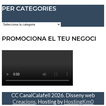
PER CATEGORIES
Per
categories
PROMOCIONA EL TEU NEGOCI
CC CanalCalafell 2026. Disseny web
Creacions
. Hosting by
HostingKm0