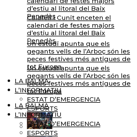
calendari de festes majors
d’estiu al litoral del Baix
Penedès
Calafell i Cunit enceten el
calendari de festes majors
d’estiu al litoral del Baix
Penedès
Un estudi apunta que els
gegants vells de l’Arboç són les
peces festives més antigues de
tot Europa
Un estudi apunta que els
gegants vells de l’Arboç són les
LA BALMA
peces festives més antigues de
L’INFORMATIU
tot Europa
ESTAT D’EMERGENCIA
LA BALMA
ESPORTS
L’INFORMATIU
ESTAT D’EMERGENCIA
ESPORTS