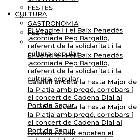
FESTES
CULTURA
GASTRONOMIA
El Vendrell i el Baix Penedès
FESTES
,acomiada Pep Bargalló,
referent de la solidaritat i la
cultura popular
El Vendrell i el Baix Penedès
,acomiada Pep Bargalló,
referent de la solidaritat i la
cultura popular
Calafell enceta la Festa Major de
la Platja amb pregó, correbars i
el concert de Cadena Dial al
Port de Segur
Calafell enceta la Festa Major de
la Platja amb pregó, correbars i
el concert de Cadena Dial al
Port de Segur
Calafell i Cunit enceten el