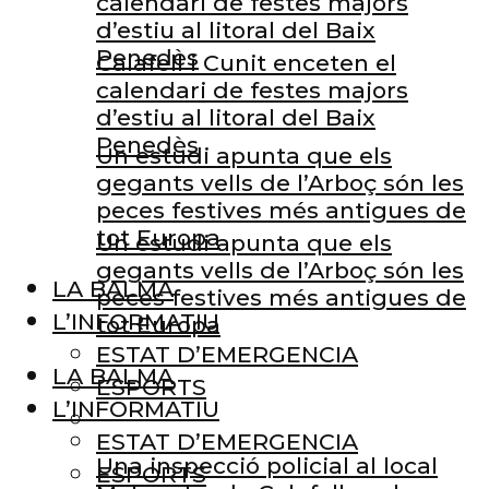
calendari de festes majors
d’estiu al litoral del Baix
Penedès
Calafell i Cunit enceten el
calendari de festes majors
d’estiu al litoral del Baix
Penedès
Un estudi apunta que els
gegants vells de l’Arboç són les
peces festives més antigues de
tot Europa
Un estudi apunta que els
gegants vells de l’Arboç són les
LA BALMA
peces festives més antigues de
L’INFORMATIU
tot Europa
ESTAT D’EMERGENCIA
LA BALMA
ESPORTS
L’INFORMATIU
ESTAT D’EMERGENCIA
Una inspecció policial al local
ESPORTS