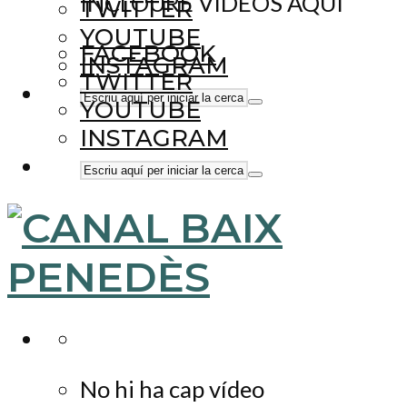
INCLOURE VÍDEOS AQUÍ
TWITTER
YOUTUBE
FACEBOOK
INSTAGRAM
TWITTER
YOUTUBE
INSTAGRAM
No hi ha cap vídeo