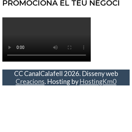
PROMOCIONA EL TEU NEGOCI
CC CanalCalafell 2026. Disseny web
Creacions
. Hosting by
HostingKm0