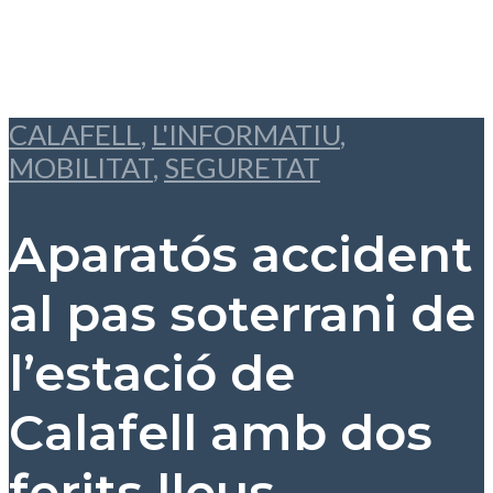
CALAFELL
,
L'INFORMATIU
,
MOBILITAT
,
SEGURETAT
Aparatós accident
al pas soterrani de
l’estació de
Calafell amb dos
ferits lleus