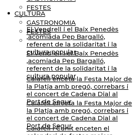
FESTES
CULTURA
GASTRONOMIA
El Vendrell i el Baix Penedès
FESTES
,acomiada Pep Bargalló,
referent de la solidaritat i la
cultura popular
El Vendrell i el Baix Penedès
,acomiada Pep Bargalló,
referent de la solidaritat i la
cultura popular
Calafell enceta la Festa Major de
la Platja amb pregó, correbars i
el concert de Cadena Dial al
Port de Segur
Calafell enceta la Festa Major de
la Platja amb pregó, correbars i
el concert de Cadena Dial al
Port de Segur
Calafell i Cunit enceten el