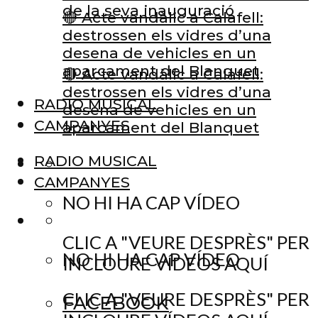
de la seva inauguració
🔴 Acte vandàlic a Calafell:
destrossen els vidres d’una
desena de vehicles en un
aparcament del Blanquet
🔴 Acte vandàlic a Calafell:
destrossen els vidres d’una
RADIO MUSICAL
desena de vehicles en un
CAMPANYES
aparcament del Blanquet
RADIO MUSICAL
CAMPANYES
NO HI HA CAP VÍDEO
CLIC A "VEURE DESPRÈS" PER
NO HI HA CAP VÍDEO
INCLOURE VÍDEOS AQUÍ
CLIC A "VEURE DESPRÈS" PER
FACEBOOK