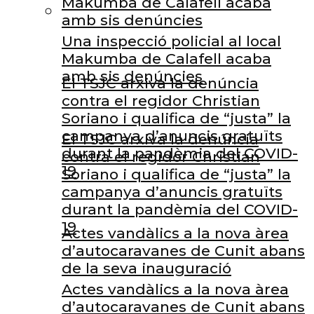
Makumba de Calafell acaba
amb sis denúncies
Una inspecció policial al local
Makumba de Calafell acaba
amb sis denúncies
El TSJC arxiva la denúncia
contra el regidor Christian
Soriano i qualifica de “justa” la
campanya d’anuncis gratuïts
El TSJC arxiva la denúncia
durant la pandèmia del COVID-
contra el regidor Christian
19
Soriano i qualifica de “justa” la
campanya d’anuncis gratuïts
durant la pandèmia del COVID-
19
Actes vandàlics a la nova àrea
d’autocaravanes de Cunit abans
de la seva inauguració
Actes vandàlics a la nova àrea
d’autocaravanes de Cunit abans