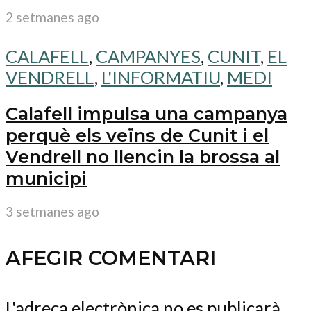
2 setmanes ago
CALAFELL
,
CAMPANYES
,
CUNIT
,
EL
VENDRELL
,
L'INFORMATIU
,
MEDI
Calafell impulsa una campanya
perquè els veïns de Cunit i el
Vendrell no llencin la brossa al
municipi
3 setmanes ago
AFEGIR COMENTARI
L'adreça electrònica no es publicarà.