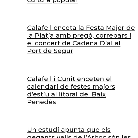
Calafell enceta la Festa Major de
la Platja amb pregó, correbars i
el concert de Cadena Dial al
Port de Segur
Calafell i Cunit enceten el
calendari de festes majors
d’estiu al litoral del Baix
Penedès
Un estudi apunta que els
gegants vells de l’Arboç són les