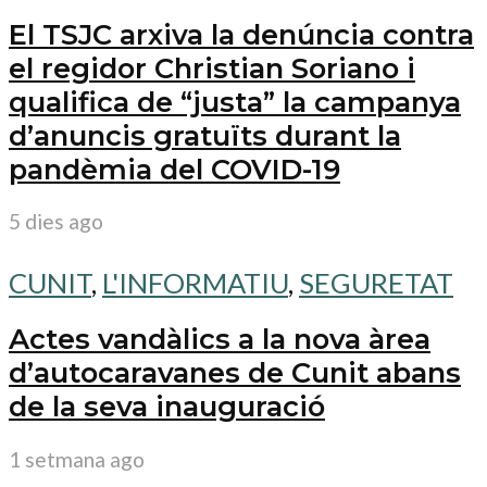
El TSJC arxiva la denúncia contra
el regidor Christian Soriano i
qualifica de “justa” la campanya
d’anuncis gratuïts durant la
pandèmia del COVID-19
5 dies ago
CUNIT
,
L'INFORMATIU
,
SEGURETAT
Actes vandàlics a la nova àrea
d’autocaravanes de Cunit abans
de la seva inauguració
1 setmana ago