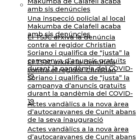
Makumba de Calafell acaba
amb sis denúncies
Una inspecció policial al local
Makumba de Calafell acaba
amb sis denúncies
El TSJC arxiva la denúncia
contra el regidor Christian
Soriano i qualifica de “justa” la
campanya d’anuncis gratuïts
El TSJC arxiva la denúncia
durant la pandèmia del COVID-
contra el regidor Christian
19
Soriano i qualifica de “justa” la
campanya d’anuncis gratuïts
durant la pandèmia del COVID-
19
Actes vandàlics a la nova àrea
d’autocaravanes de Cunit abans
de la seva inauguració
Actes vandàlics a la nova àrea
d’autocaravanes de Cunit abans