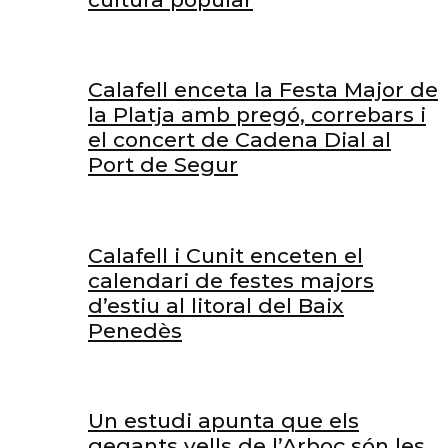
Calafell enceta la Festa Major de
la Platja amb pregó, correbars i
el concert de Cadena Dial al
Port de Segur
Calafell i Cunit enceten el
calendari de festes majors
d’estiu al litoral del Baix
Penedès
Un estudi apunta que els
gegants vells de l’Arboç són les