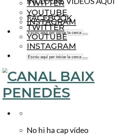
INCLOURE VÍDEOS AQUÍ
TWITTER
YOUTUBE
FACEBOOK
INSTAGRAM
TWITTER
YOUTUBE
INSTAGRAM
No hi ha cap vídeo