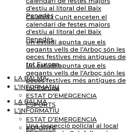
calendari de festes majors
d’estiu al litoral del Baix
Penedès
Calafell i Cunit enceten el
calendari de festes majors
d’estiu al litoral del Baix
Penedès
Un estudi apunta que els
gegants vells de l’Arboç són les
peces festives més antigues de
tot Europa
Un estudi apunta que els
gegants vells de l’Arboç són les
LA BALMA
peces festives més antigues de
L’INFORMATIU
tot Europa
ESTAT D’EMERGENCIA
LA BALMA
ESPORTS
L’INFORMATIU
ESTAT D’EMERGENCIA
Una inspecció policial al local
ESPORTS