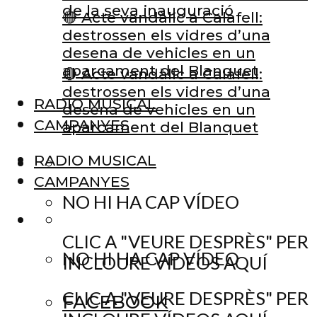
de la seva inauguració
🔴 Acte vandàlic a Calafell:
destrossen els vidres d’una
desena de vehicles en un
aparcament del Blanquet
🔴 Acte vandàlic a Calafell:
destrossen els vidres d’una
RADIO MUSICAL
desena de vehicles en un
CAMPANYES
aparcament del Blanquet
RADIO MUSICAL
CAMPANYES
NO HI HA CAP VÍDEO
CLIC A "VEURE DESPRÈS" PER
NO HI HA CAP VÍDEO
INCLOURE VÍDEOS AQUÍ
CLIC A "VEURE DESPRÈS" PER
FACEBOOK