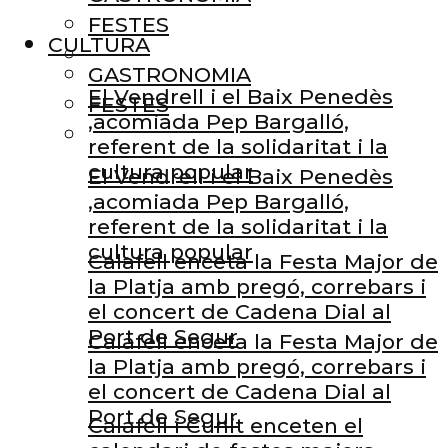
FESTES
CULTURA
GASTRONOMIA
El Vendrell i el Baix Penedès
FESTES
,acomiada Pep Bargalló,
referent de la solidaritat i la
cultura popular
El Vendrell i el Baix Penedès
,acomiada Pep Bargalló,
referent de la solidaritat i la
cultura popular
Calafell enceta la Festa Major de
la Platja amb pregó, correbars i
el concert de Cadena Dial al
Port de Segur
Calafell enceta la Festa Major de
la Platja amb pregó, correbars i
el concert de Cadena Dial al
Port de Segur
Calafell i Cunit enceten el