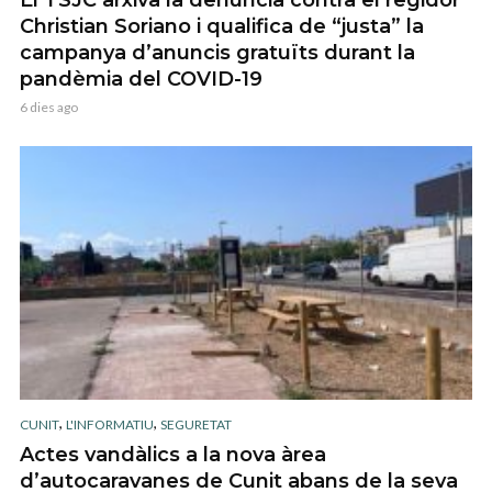
El TSJC arxiva la denúncia contra el regidor
Christian Soriano i qualifica de “justa” la
campanya d’anuncis gratuïts durant la
pandèmia del COVID-19
6 dies ago
,
,
CUNIT
L'INFORMATIU
SEGURETAT
Actes vandàlics a la nova àrea
d’autocaravanes de Cunit abans de la seva