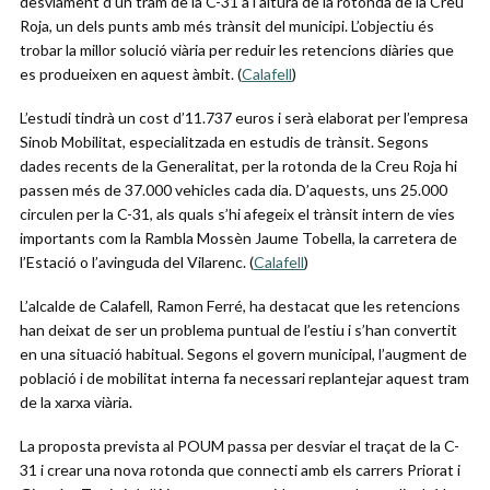
desviament d’un tram de la C-31 a l’altura de la rotonda de la Creu
Roja, un dels punts amb més trànsit del municipi. L’objectiu és
trobar la millor solució viària per reduir les retencions diàries que
es produeixen en aquest àmbit. (
Calafell
⁠)
L’estudi tindrà un cost d’11.737 euros i serà elaborat per l’empresa
Sinob Mobilitat, especialitzada en estudis de trànsit. Segons
dades recents de la Generalitat, per la rotonda de la Creu Roja hi
passen més de 37.000 vehicles cada dia. D’aquests, uns 25.000
circulen per la C-31, als quals s’hi afegeix el trànsit intern de vies
importants com la Rambla Mossèn Jaume Tobella, la carretera de
l’Estació o l’avinguda del Vilarenc. (
Calafell
⁠)
L’alcalde de Calafell, Ramon Ferré, ha destacat que les retencions
han deixat de ser un problema puntual de l’estiu i s’han convertit
en una situació habitual. Segons el govern municipal, l’augment de
població i de mobilitat interna fa necessari replantejar aquest tram
de la xarxa viària.
La proposta prevista al POUM passa per desviar el traçat de la C-
31 i crear una nova rotonda que connecti amb els carrers Priorat i