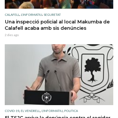
,
,
CALAFELL
L'INFORMATIU
SEGURETAT
Una inspecció policial al local Makumba de
Calafell acaba amb sis denúncies
2 dies ago
,
,
,
COVID-19
EL VENDRELL
L'INFORMATIU
POLITICA