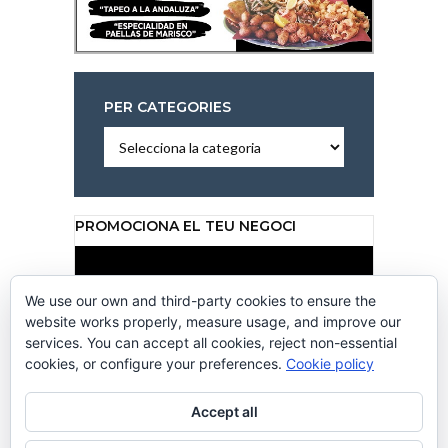
PER CATEGORIES
Per
categories
PROMOCIONA EL TEU NEGOCI
Reproductor
de
vídeo
We use our own and third-party cookies to ensure the
website works properly, measure usage, and improve our
services. You can accept all cookies, reject non-essential
cookies, or configure your preferences.
Cookie policy
00:00
00:50
Accept all