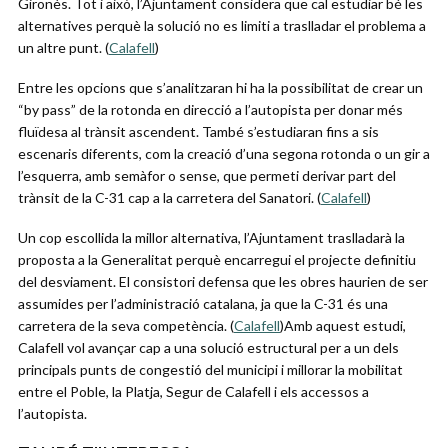
Gironès. Tot i això, l’Ajuntament considera que cal estudiar bé les
alternatives perquè la solució no es limiti a traslladar el problema a
un altre punt. (
Calafell
⁠)
Entre les opcions que s’analitzaran hi ha la possibilitat de crear un
“by pass” de la rotonda en direcció a l’autopista per donar més
fluïdesa al trànsit ascendent. També s’estudiaran fins a sis
escenaris diferents, com la creació d’una segona rotonda o un gir a
l’esquerra, amb semàfor o sense, que permeti derivar part del
trànsit de la C-31 cap a la carretera del Sanatori. (
Calafell
⁠)
Un cop escollida la millor alternativa, l’Ajuntament traslladarà la
proposta a la Generalitat perquè encarregui el projecte definitiu
del desviament. El consistori defensa que les obres haurien de ser
assumides per l’administració catalana, ja que la C-31 és una
carretera de la seva competència. (
Calafell
⁠)Amb aquest estudi,
Calafell vol avançar cap a una solució estructural per a un dels
principals punts de congestió del municipi i millorar la mobilitat
entre el Poble, la Platja, Segur de Calafell i els accessos a
l’autopista.