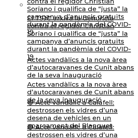
contra el regidor Christian
Soriano i qualifica de “justa” la
campanya d’anuncis gratuïts
El TSJC arxiva la denúncia
durant la pandèmia del COVID-
contra el regidor Christian
19
Soriano i qualifica de “justa” la
campanya d’anuncis gratuïts
durant la pandèmia del COVID-
19
Actes vandàlics a la nova àrea
d’autocaravanes de Cunit abans
de la seva inauguració
Actes vandàlics a la nova àrea
d’autocaravanes de Cunit abans
de la seva inauguració
🔴 Acte vandàlic a Calafell:
destrossen els vidres d’una
desena de vehicles en un
aparcament del Blanquet
🔴 Acte vandàlic a Calafell:
destrossen els vidres d’una