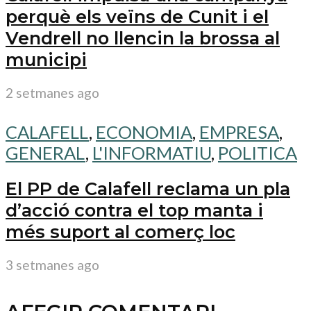
perquè els veïns de Cunit i el
Vendrell no llencin la brossa al
municipi
2 setmanes ago
CALAFELL
,
ECONOMIA
,
EMPRESA
,
GENERAL
,
L'INFORMATIU
,
POLITICA
El PP de Calafell reclama un pla
d’acció contra el top manta i
més suport al comerç loc
3 setmanes ago