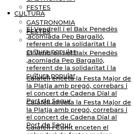
FESTES
CULTURA
GASTRONOMIA
El Vendrell i el Baix Penedès
FESTES
,acomiada Pep Bargalló,
referent de la solidaritat i la
cultura popular
El Vendrell i el Baix Penedès
,acomiada Pep Bargalló,
referent de la solidaritat i la
cultura popular
Calafell enceta la Festa Major de
la Platja amb pregó, correbars i
el concert de Cadena Dial al
Port de Segur
Calafell enceta la Festa Major de
la Platja amb pregó, correbars i
el concert de Cadena Dial al
Port de Segur
Calafell i Cunit enceten el