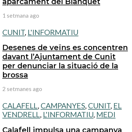
aparcament del Blanquet
1 setmana ago
CUNIT
,
L'INFORMATIU
Desenes de veïns es concentren
davant l’Ajuntament de Cunit
per denunciar la situació de la
brossa
2 setmanes ago
CALAFELL
,
CAMPANYES
,
CUNIT
,
EL
VENDRELL
,
L'INFORMATIU
,
MEDI
Calafell impulsa una campanya