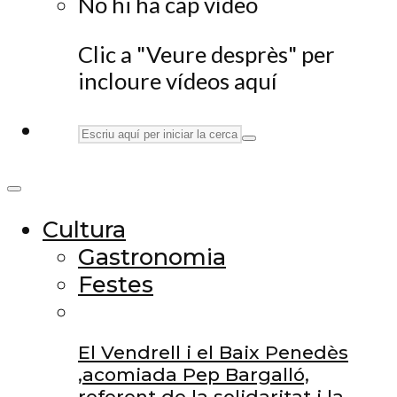
No hi ha cap vídeo
Clic a "Veure desprès" per
incloure vídeos aquí
Cultura
Gastronomia
Festes
El Vendrell i el Baix Penedès
,acomiada Pep Bargalló,
referent de la solidaritat i la