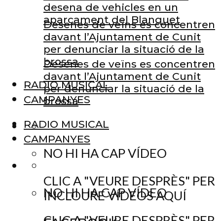
desena de vehicles en un
aparcament del Blanquet
Desenes de veïns es concentren
davant l’Ajuntament de Cunit
per denunciar la situació de la
brossa
Desenes de veïns es concentren
davant l’Ajuntament de Cunit
RADIO MUSICAL
per denunciar la situació de la
CAMPANYES
brossa
RADIO MUSICAL
CAMPANYES
NO HI HA CAP VÍDEO
CLIC A "VEURE DESPRÈS" PER
NO HI HA CAP VÍDEO
INCLOURE VÍDEOS AQUÍ
CLIC A "VEURE DESPRÈS" PER