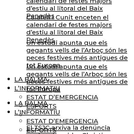
calendari de festes majors
d’estiu al litoral del Baix
Penedès
Calafell i Cunit enceten el
calendari de festes majors
d’estiu al litoral del Baix
Penedès
Un estudi apunta que els
gegants vells de l’Arboç són les
peces festives més antigues de
tot Europa
Un estudi apunta que els
gegants vells de l’Arboç són les
LA BALMA
peces festives més antigues de
L’INFORMATIU
tot Europa
ESTAT D’EMERGENCIA
LA BALMA
ESPORTS
L’INFORMATIU
ESTAT D’EMERGENCIA
El TSJC arxiva la denúncia
ESPORTS