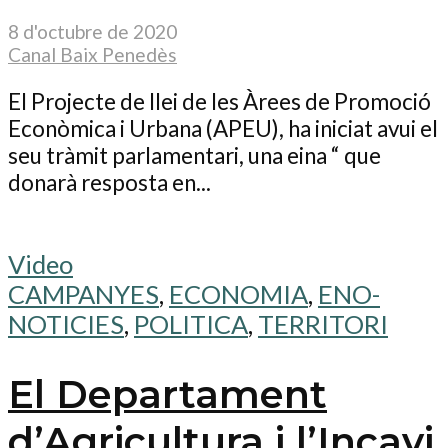
8 d'octubre de 2020
Canal Baix Penedès
El Projecte de llei de les Àrees de Promoció
Econòmica i Urbana (APEU), ha iniciat avui el
seu tràmit parlamentari, una eina “ que
donarà resposta en...
Video
CAMPANYES
,
ECONOMIA
,
ENO-
NOTICIES
,
POLITICA
,
TERRITORI
El Departament
d’Agricultura i l’Incavi