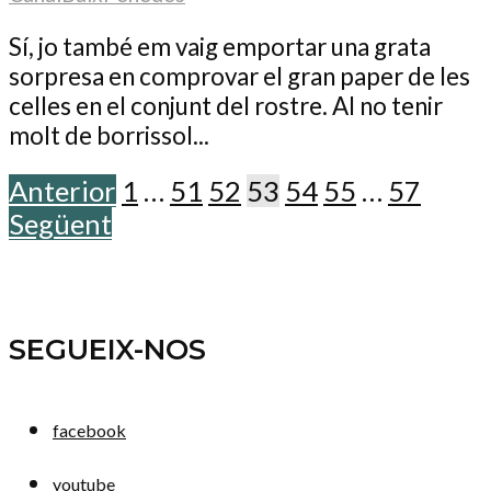
Sí, jo també em vaig emportar una grata
sorpresa en comprovar el gran paper de les
celles en el conjunt del rostre. Al no tenir
molt de borrissol...
Anterior
1
…
51
52
53
54
55
…
57
Següent
SEGUEIX-NOS
facebook
youtube