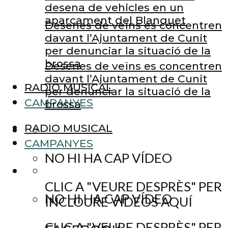
desena de vehicles en un
aparcament del Blanquet
Desenes de veïns es concentren
davant l’Ajuntament de Cunit
per denunciar la situació de la
brossa
Desenes de veïns es concentren
davant l’Ajuntament de Cunit
RADIO MUSICAL
per denunciar la situació de la
CAMPANYES
brossa
RADIO MUSICAL
CAMPANYES
NO HI HA CAP VÍDEO
CLIC A "VEURE DESPRÈS" PER
NO HI HA CAP VÍDEO
INCLOURE VÍDEOS AQUÍ
CLIC A "VEURE DESPRÈS" PER