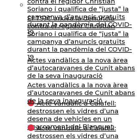
contra el regidor Christian
Soriano i qualifica de “justa” la
campanya d’anuncis gratuïts
El TSJC arxiva la denúncia
durant la pandèmia del COVID-
contra el regidor Christian
19
Soriano i qualifica de “justa” la
campanya d’anuncis gratuïts
durant la pandèmia del COVID-
19
Actes vandàlics a la nova àrea
d’autocaravanes de Cunit abans
de la seva inauguració
Actes vandàlics a la nova àrea
d’autocaravanes de Cunit abans
de la seva inauguració
Acte vandàlic a Calafell:
destrossen els vidres d’una
desena de vehicles en un
aparcament del Blanquet
Acte vandàlic a Calafell:
destrossen els vidres d’una