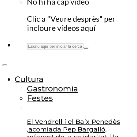
No hi ha cap vídeo
Clic a "Veure desprès" per
incloure vídeos aquí
Cultura
Gastronomia
Festes
El Vendrell i el Baix Penedès
,acomiada Pep Bargalló,
referent de la solidaritat i la