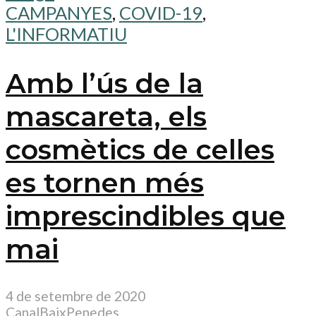
CAMPANYES
,
COVID-19
,
L'INFORMATIU
Amb l’ús de la
mascareta, els
cosmètics de celles
es tornen més
imprescindibles que
mai
4 de setembre de 2020
CanalBaixPenedes