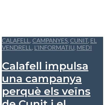
CALAFELL
,
CAMPANYES
,
CUNIT
,
EL
VENDRELL
,
L'INFORMATIU
,
MEDI
Calafell impulsa
una campanya
perquè els veïns
de Cunit i el