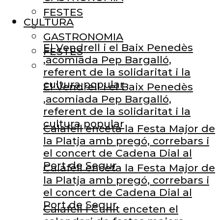
FESTES
CULTURA
GASTRONOMIA
El Vendrell i el Baix Penedès
FESTES
,acomiada Pep Bargalló,
referent de la solidaritat i la
cultura popular
El Vendrell i el Baix Penedès
,acomiada Pep Bargalló,
referent de la solidaritat i la
cultura popular
Calafell enceta la Festa Major de
la Platja amb pregó, correbars i
el concert de Cadena Dial al
Port de Segur
Calafell enceta la Festa Major de
la Platja amb pregó, correbars i
el concert de Cadena Dial al
Port de Segur
Calafell i Cunit enceten el