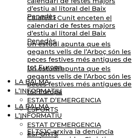
calendari de festes majors
d’estiu al litoral del Baix
Penedès
Calafell i Cunit enceten el
calendari de festes majors
d’estiu al litoral del Baix
Penedès
Un estudi apunta que els
gegants vells de l’Arboç són les
peces festives més antigues de
tot Europa
Un estudi apunta que els
gegants vells de l’Arboç són les
LA BALMA
peces festives més antigues de
L’INFORMATIU
tot Europa
ESTAT D’EMERGENCIA
LA BALMA
ESPORTS
L’INFORMATIU
ESTAT D’EMERGENCIA
El TSJC arxiva la denúncia
ESPORTS