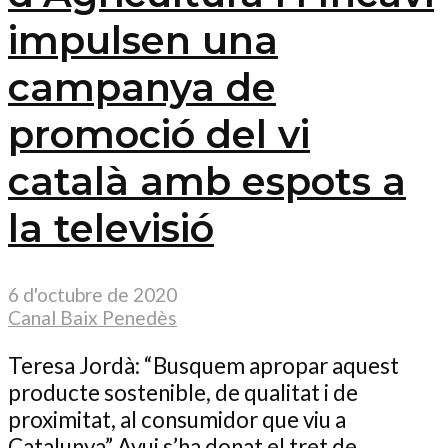
impulsen una
campanya de
promoció del vi
català amb espots a
la televisió
6 d'octubre de 2020
Canal Baix Penedès
Teresa Jordà: “Busquem apropar aquest
producte sostenible, de qualitat i de
proximitat, al consumidor que viu a
Catalunya” Avui s’ha donat el tret de...