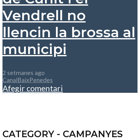
Vendrell no
llencin la brossa al
municipi
2 setmanes ago
CanalBaixPenedes
Afegir comentari
CATEGORY - CAMPANYES