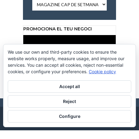
Per
categories
PROMOCIONA EL TEU NEGOCI
Reproductor
de
vídeo
We use our own and third-party cookies to ensure the
website works properly, measure usage, and improve our
services. You can accept all cookies, reject non-essential
cookies, or configure your preferences.
Cookie policy
00:00
00:50
Accept all
Reject
Configure
CC CANALCALAFELL 2026. DISSENY WEB
CREACIONS
. HOSTING BY
HOSTINGKM0