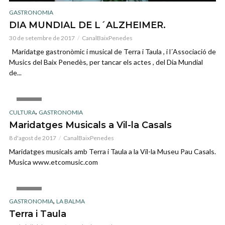
GASTRONOMIA
DIA MUNDIAL DE L´ALZHEIMER.
30 de setembre de 2017
CanalBaixPenedes
Maridatge gastronòmic i musical de Terra i Taula , i l´Associació de
Musics del Baix Penedès, per tancar els actes , del Dia Mundial
de...
VIDEO
,
CULTURA
GASTRONOMIA
Maridatges Musicals a Vil-la Casals
8 d'agost de 2017
CanalBaixPenedes
Maridatges musicals amb Terra i Taula a la Vil-la Museu Pau Casals.
Musica www.etcomusic.com
VIDEO
,
GASTRONOMIA
LA BALMA
Terra i Taula