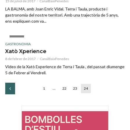
15 de juliol de 2017
CanalBaixPenedes
LA BALMA, amb Joan Enric Vidal. Terra i Taula, producte i
gastronomia del nostre territori. Amb una trajectòria de 5 anys,
ens expliquen com va...
VIDEO
GASTRONOMIA
Xatò Xperience
8 de febrer de 2017
CanalBaixPenedes
Video de la Xatò Experience de Terra i Taula , del passat diumenge
5 de Febrer al Vendrell.
1
…
22
23
24