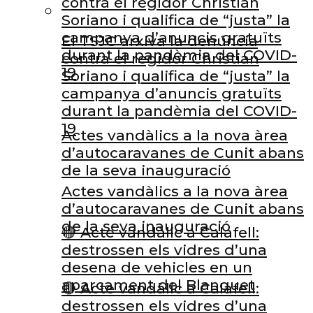
contra el regidor Christian
Soriano i qualifica de “justa” la
campanya d’anuncis gratuïts
El TSJC arxiva la denúncia
durant la pandèmia del COVID-
contra el regidor Christian
19
Soriano i qualifica de “justa” la
campanya d’anuncis gratuïts
durant la pandèmia del COVID-
19
Actes vandàlics a la nova àrea
d’autocaravanes de Cunit abans
de la seva inauguració
Actes vandàlics a la nova àrea
d’autocaravanes de Cunit abans
de la seva inauguració
🔴 Acte vandàlic a Calafell:
destrossen els vidres d’una
desena de vehicles en un
aparcament del Blanquet
🔴 Acte vandàlic a Calafell:
destrossen els vidres d’una