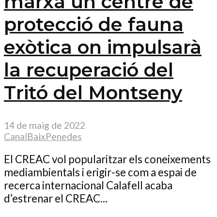
marxa un centre de
protecció de fauna
exòtica on impulsarà
la recuperació del
Tritó del Montseny
14 de maig de 2022
CanalBaixPenedes
El CREAC vol popularitzar els coneixements
mediambientals i erigir-se com a espai de
recerca internacional Calafell acaba
d’estrenar el CREAC...