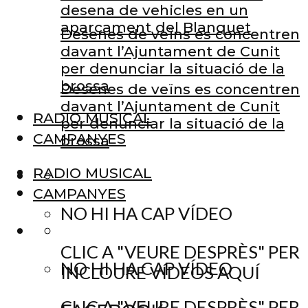
desena de vehicles en un
aparcament del Blanquet
Desenes de veïns es concentren
davant l’Ajuntament de Cunit
per denunciar la situació de la
brossa
Desenes de veïns es concentren
davant l’Ajuntament de Cunit
RADIO MUSICAL
per denunciar la situació de la
CAMPANYES
brossa
RADIO MUSICAL
CAMPANYES
NO HI HA CAP VÍDEO
CLIC A "VEURE DESPRÈS" PER
NO HI HA CAP VÍDEO
INCLOURE VÍDEOS AQUÍ
CLIC A "VEURE DESPRÈS" PER