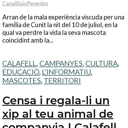
CanalBaixPenedes
Arran de la mala experiència viscuda per una
família de Cunit la nit del 10 de juliol, en la
qual va perdre la vida la seva mascota
coincidint amb la...
CALAFELL
,
CAMPANYES
,
CULTURA
,
EDUCACIÓ
,
L'INFORMATIU
,
MASCOTES
,
TERRITORI
Censa i regala-li un
xip al teu animal de
companyia | Calafell