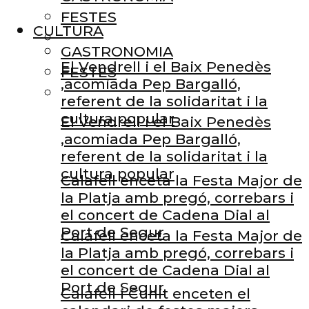
FESTES
CULTURA
GASTRONOMIA
El Vendrell i el Baix Penedès
FESTES
,acomiada Pep Bargalló,
referent de la solidaritat i la
cultura popular
El Vendrell i el Baix Penedès
,acomiada Pep Bargalló,
referent de la solidaritat i la
cultura popular
Calafell enceta la Festa Major de
la Platja amb pregó, correbars i
el concert de Cadena Dial al
Port de Segur
Calafell enceta la Festa Major de
la Platja amb pregó, correbars i
el concert de Cadena Dial al
Port de Segur
Calafell i Cunit enceten el