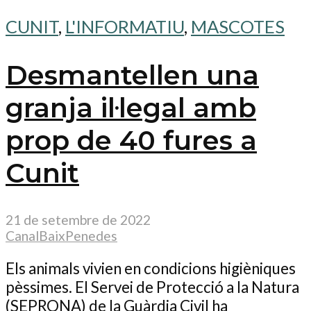
CUNIT
,
L'INFORMATIU
,
MASCOTES
Desmantellen una
granja il·legal amb
prop de 40 fures a
Cunit
21 de setembre de 2022
CanalBaixPenedes
Els animals vivien en condicions higièniques
pèssimes. El Servei de Protecció a la Natura
(SEPRONA) de la Guàrdia Civil ha