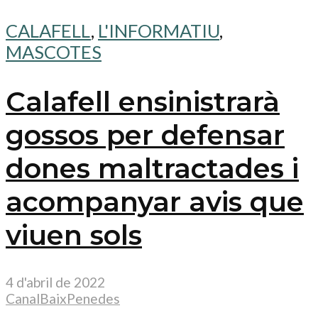
CALAFELL
,
L'INFORMATIU
,
MASCOTES
Calafell ensinistrarà
gossos per defensar
dones maltractades i
acompanyar avis que
viuen sols
4 d'abril de 2022
CanalBaixPenedes