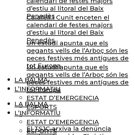
calendari de festes majors
d’estiu al litoral del Baix
Penedès
Calafell i Cunit enceten el
calendari de festes majors
d’estiu al litoral del Baix
Penedès
Un estudi apunta que els
gegants vells de l’Arboç són les
peces festives més antigues de
tot Europa
Un estudi apunta que els
gegants vells de l’Arboç són les
LA BALMA
peces festives més antigues de
L’INFORMATIU
tot Europa
ESTAT D’EMERGENCIA
LA BALMA
ESPORTS
L’INFORMATIU
ESTAT D’EMERGENCIA
El TSJC arxiva la denúncia
ESPORTS