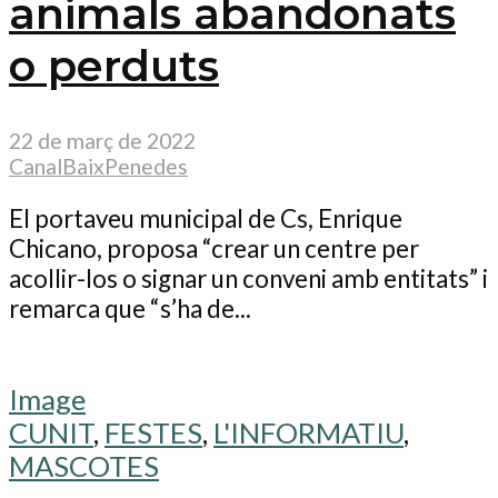
animals abandonats
o perduts
22 de març de 2022
CanalBaixPenedes
El portaveu municipal de Cs, Enrique
Chicano, proposa “crear un centre per
acollir-los o signar un conveni amb entitats” i
remarca que “s’ha de...
Image
CUNIT
,
FESTES
,
L'INFORMATIU
,
MASCOTES