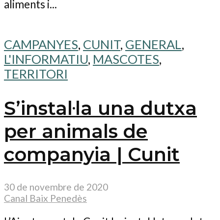
aliments i...
CAMPANYES
,
CUNIT
,
GENERAL
,
L'INFORMATIU
,
MASCOTES
,
TERRITORI
S’instal·la una dutxa
per animals de
companyia | Cunit
30 de novembre de 2020
Canal Baix Penedès