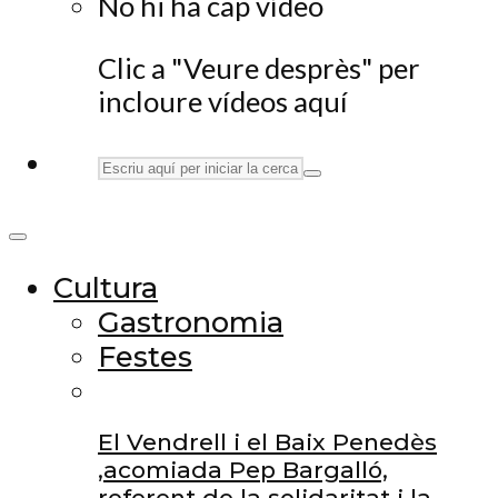
No hi ha cap vídeo
Clic a "Veure desprès" per
incloure vídeos aquí
Cultura
Gastronomia
Festes
El Vendrell i el Baix Penedès
,acomiada Pep Bargalló,
referent de la solidaritat i la