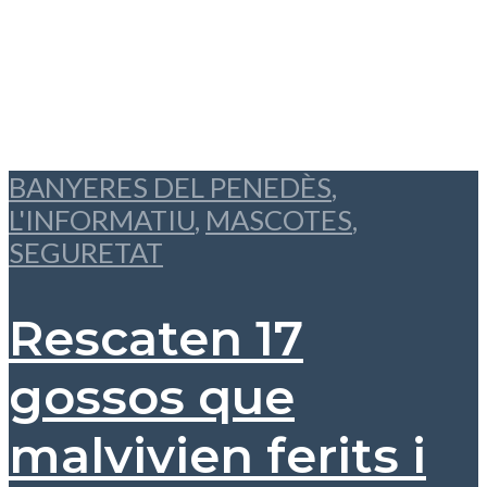
BANYERES DEL PENEDÈS
,
L'INFORMATIU
,
MASCOTES
,
SEGURETAT
Rescaten 17
gossos que
malvivien ferits i