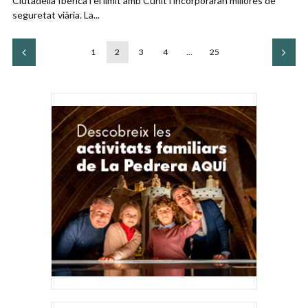
Ciutadella Ibèrica i el límit amb Cunit i incorporaran millores de
seguretat viària. La...
1
2
3
4
…
25