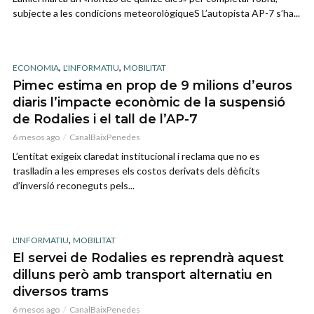
subjecte a les condicions meteorològiqueS L’autopista AP-7 s’ha...
,
,
ECONOMIA
L'INFORMATIU
MOBILITAT
Pimec estima en prop de 9 milions d’euros
diaris l’impacte econòmic de la suspensió
de Rodalies i el tall de l’AP-7
6 mesos ago
CanalBaixPenedes
L’entitat exigeix claredat institucional i reclama que no es
traslladin a les empreses els costos derivats dels dèficits
d’inversió reconeguts pels...
,
L'INFORMATIU
MOBILITAT
El servei de Rodalies es reprendrà aquest
dilluns però amb transport alternatiu en
diversos trams
6 mesos ago
CanalBaixPenedes