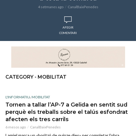
4 setmanes ago
CanalBaixPenedes
AFEGIR
COMENTARI
CATEGORY - MOBILITAT
,
L'INFORMATIU
MOBILITAT
Tornen a tallar l’AP-7 a Gelida en sentit sud
perquè els treballs sobre el talús esfondrat
afecten els tres carrils
6 mesos ago
CanalBaixPenedes
Lamiel marca un «horitzó de quinze dies» per completar l’obra,