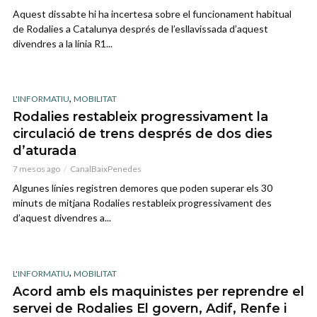
Aquest dissabte hi ha incertesa sobre el funcionament habitual
de Rodalies a Catalunya després de l’esllavissada d’aquest
divendres a la línia R1...
,
L'INFORMATIU
MOBILITAT
Rodalies restableix progressivament la
circulació de trens després de dos dies
d’aturada
7 mesos ago
CanalBaixPenedes
Algunes línies registren demores que poden superar els 30
minuts de mitjana Rodalies restableix progressivament des
d’aquest divendres a...
,
L'INFORMATIU
MOBILITAT
Acord amb els maquinistes per reprendre el
servei de Rodalies El govern, Adif, Renfe i