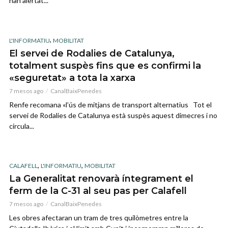
han alertat...
,
L'INFORMATIU
MOBILITAT
El servei de Rodalies de Catalunya,
totalment suspès fins que es confirmi la
«seguretat» a tota la xarxa
7 mesos ago
CanalBaixPenedes
Renfe recomana «l’ús de mitjans de transport alternatius Tot el
servei de Rodalies de Catalunya està suspès aquest dimecres i no
circula...
,
,
CALAFELL
L'INFORMATIU
MOBILITAT
La Generalitat renovarà íntegrament el
ferm de la C-31 al seu pas per Calafell
7 mesos ago
CanalBaixPenedes
Les obres afectaran un tram de tres quilòmetres entre la