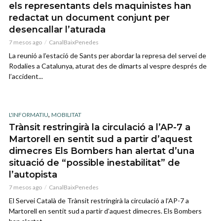
els representants dels maquinistes han
redactat un document conjunt per
desencallar l’aturada
7 mesos ago
CanalBaixPenedes
La reunió a l’estació de Sants per abordar la represa del servei de
Rodalies a Catalunya, aturat des de dimarts al vespre després de
l’accident...
,
L'INFORMATIU
MOBILITAT
Trànsit restringirà la circulació a l’AP-7 a
Martorell en sentit sud a partir d’aquest
dimecres Els Bombers han alertat d’una
situació de “possible inestabilitat” de
l’autopista
7 mesos ago
CanalBaixPenedes
El Servei Català de Trànsit restringirà la circulació a l’AP-7 a
Martorell en sentit sud a partir d’aquest dimecres. Els Bombers