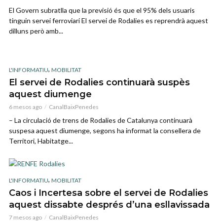
El Govern subratlla que la previsió és que el 95% dels usuaris
tinguin servei ferroviari El servei de Rodalies es reprendrà aquest
dilluns però amb...
,
L'INFORMATIU
MOBILITAT
El servei de Rodalies continuarà suspès
aquest diumenge
6 mesos ago
CanalBaixPenedes
– La circulació de trens de Rodalies de Catalunya continuarà
suspesa aquest diumenge, segons ha informat la consellera de
Territori, Habitatge...
,
L'INFORMATIU
MOBILITAT
Caos i Incertesa sobre el servei de Rodalies
aquest dissabte després d’una esllavissada
7 mesos ago
CanalBaixPenedes