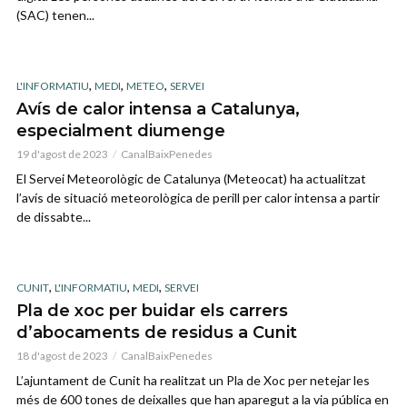
(SAC) tenen...
,
,
,
L'INFORMATIU
MEDI
METEO
SERVEI
Avís de calor intensa a Catalunya,
especialment diumenge
19 d'agost de 2023
CanalBaixPenedes
El Servei Meteorològic de Catalunya (Meteocat) ha actualitzat
l’avís de situació meteorològica de perill per calor intensa a partir
de dissabte...
,
,
,
CUNIT
L'INFORMATIU
MEDI
SERVEI
Pla de xoc per buidar els carrers
d’abocaments de residus a Cunit
18 d'agost de 2023
CanalBaixPenedes
L’ajuntament de Cunit ha realitzat un Pla de Xoc per netejar les
més de 600 tones de deixalles que han aparegut a la via pública en