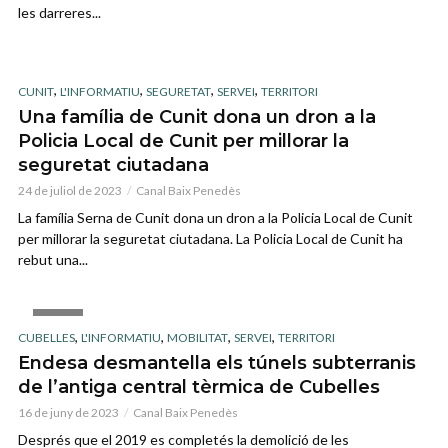
les darreres...
,
,
,
,
CUNIT
L'INFORMATIU
SEGURETAT
SERVEI
TERRITORI
Una família de Cunit dona un dron a la
Policia Local de Cunit per millorar la
seguretat ciutadana
24 de juliol de 2023
Canal Baix Penedès
La família Serna de Cunit dona un dron a la Policia Local de Cunit
per millorar la seguretat ciutadana. La Policia Local de Cunit ha
rebut una...
VIDEO
,
,
,
,
CUBELLES
L'INFORMATIU
MOBILITAT
SERVEI
TERRITORI
Endesa desmantella els túnels subterranis
de l’antiga central tèrmica de Cubelles
16 de juny de 2023
Canal Baix Penedès
Després que el 2019 es completés la demolició de les