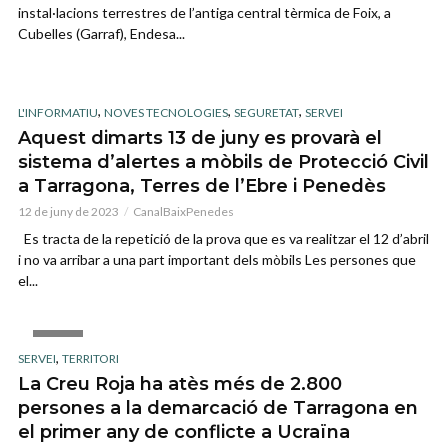
instal·lacions terrestres de l’antiga central tèrmica de Foix, a
Cubelles (Garraf), Endesa...
,
,
,
L'INFORMATIU
NOVES TECNOLOGIES
SEGURETAT
SERVEI
Aquest dimarts 13 de juny es provarà el
sistema d’alertes a mòbils de Protecció Civil
a Tarragona, Terres de l’Ebre i Penedès
12 de juny de 2023
CanalBaixPenedes
Es tracta de la repetició de la prova que es va realitzar el 12 d’abril
i no va arribar a una part important dels mòbils Les persones que
el...
VIDEO
,
SERVEI
TERRITORI
La Creu Roja ha atès més de 2.800
persones a la demarcació de Tarragona en
el primer any de conflicte a Ucraïna