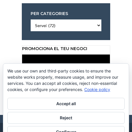
PER CATEGORIES
Per
categories
PROMOCIONA EL TEU NEGOCI
Reproductor
de
vídeo
We use our own and third-party cookies to ensure the
website works properly, measure usage, and improve our
services. You can accept all cookies, reject non-essential
cookies, or configure your preferences.
Cookie policy
00:00
00:50
Accept all
Reject
Configure
CC CANALCALAFELL 2026. DISSENY WEB
CREACIONS
. HOSTING BY