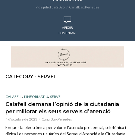
7 de juliol de 2025
CanalBaixPenedes
AFEGIR
COMENTARI
CATEGORY - SERVEI
,
,
CALAFELL
L'INFORMATIU
SERVEI
Calafell demana l’opinió de la ciutadania
per millorar els seus serveis d’atenció
4 d'octubre de 2023
CanalBaixPenedes
Enquesta electrònica per valorar l’atenció presencial, telefònica i
digita Les persones usuàries del Servei d’Atenció a la Ciutadania