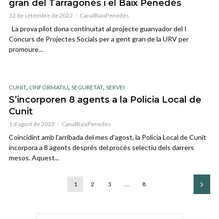
gran del Tarragonès i el Baix Penedès
12 de setembre de 2022
CanalBaixPenedes
La prova pilot dona continuïtat al projecte guanyador del I
Concurs de Projectes Socials per a gent gran de la URV per
promoure...
,
,
,
CUNIT
L'INFORMATIU
SEGURETAT
SERVEI
S’incorporen 8 agents a la Policia Local de
Cunit
1 d'agost de 2022
CanalBaixPenedes
Coincidint amb l’arribada del mes d’agost, la Policia Local de Cunit
incorpora a 8 agents després del procés selectiu dels darrers
mesos. Aquest...
1
2
3
…
8