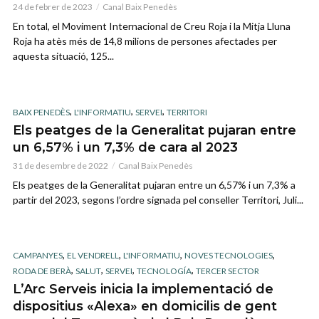
24 de febrer de 2023
Canal Baix Penedès
En total, el Moviment Internacional de Creu Roja i la Mitja Lluna
Roja ha atès més de 14,8 milions de persones afectades per
aquesta situació, 125...
,
,
,
BAIX PENEDÈS
L'INFORMATIU
SERVEI
TERRITORI
Els peatges de la Generalitat pujaran entre
un 6,57% i un 7,3% de cara al 2023
31 de desembre de 2022
Canal Baix Penedès
Els peatges de la Generalitat pujaran entre un 6,57% i un 7,3% a
partir del 2023, segons l’ordre signada pel conseller Territori, Juli...
,
,
,
,
CAMPANYES
EL VENDRELL
L'INFORMATIU
NOVES TECNOLOGIES
,
,
,
,
RODA DE BERÀ
SALUT
SERVEI
TECNOLOGÍA
TERCER SECTOR
L’Arc Serveis inicia la implementació de
dispositius «Alexa» en domicilis de gent