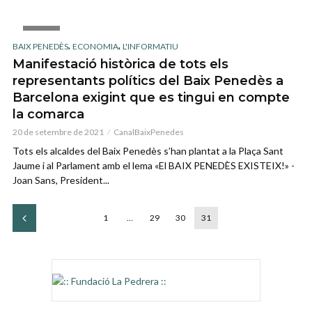
IMAGE
,
,
BAIX PENEDÈS
ECONOMIA
L'INFORMATIU
Manifestació històrica de tots els
representants polítics del Baix Penedès a
Barcelona exigint que es tingui en compte
la comarca
20 de setembre de 2021
CanalBaixPenedes
Tots els alcaldes del Baix Penedès s’han plantat a la Plaça Sant
Jaume i al Parlament amb el lema «El BAIX PENEDÈS EXISTEIX!» -
Joan Sans, President...
1
…
29
30
31