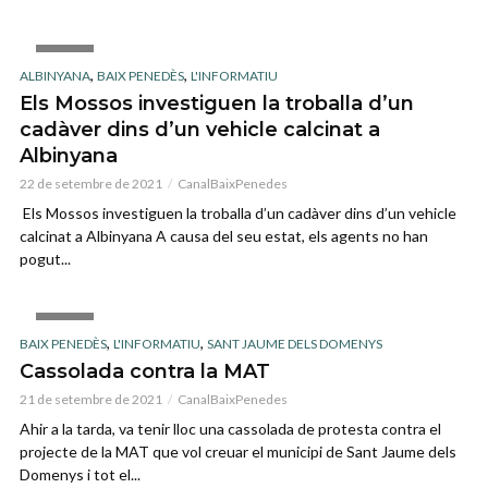
IMAGE
,
,
ALBINYANA
BAIX PENEDÈS
L'INFORMATIU
Els Mossos investiguen la troballa d’un
cadàver dins d’un vehicle calcinat a
Albinyana
22 de setembre de 2021
CanalBaixPenedes
­ Els Mossos investiguen la troballa d’un cadàver dins d’un vehicle
calcinat a Albinyana A causa del seu estat, els agents no han
pogut...
IMAGE
,
,
BAIX PENEDÈS
L'INFORMATIU
SANT JAUME DELS DOMENYS
Cassolada contra la MAT
21 de setembre de 2021
CanalBaixPenedes
Ahir a la tarda, va tenir lloc una cassolada de protesta contra el
projecte de la MAT que vol creuar el municipi de Sant Jaume dels
Domenys i tot el...