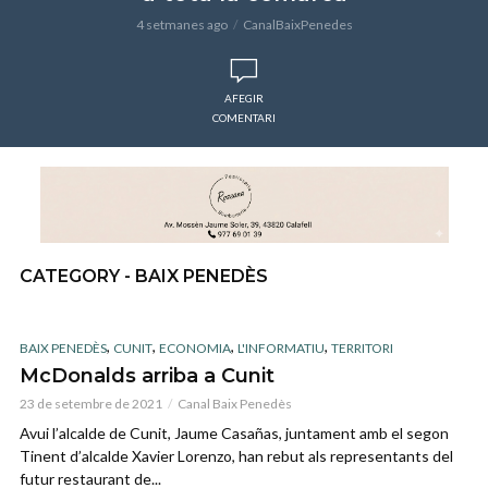
4 setmanes ago
CanalBaixPenedes
AFEGIR
COMENTARI
CATEGORY - BAIX PENEDÈS
,
,
,
,
BAIX PENEDÈS
CUNIT
ECONOMIA
L'INFORMATIU
TERRITORI
McDonalds arriba a Cunit
23 de setembre de 2021
Canal Baix Penedès
Avui l’alcalde de Cunit, Jaume Casañas, juntament amb el segon
Tinent d’alcalde Xavier Lorenzo, han rebut als representants del
futur restaurant de...