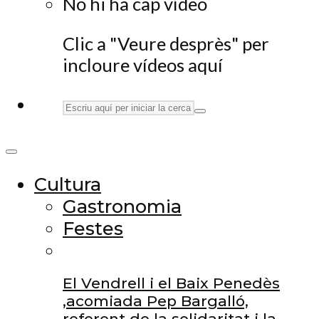
No hi ha cap vídeo
Clic a "Veure desprès" per
incloure vídeos aquí
Cultura
Gastronomia
Festes
El Vendrell i el Baix Penedès
,acomiada Pep Bargalló,
referent de la solidaritat i la