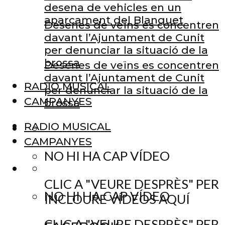
desena de vehicles en un
aparcament del Blanquet
Desenes de veïns es concentren
davant l’Ajuntament de Cunit
per denunciar la situació de la
brossa
Desenes de veïns es concentren
davant l’Ajuntament de Cunit
RADIO MUSICAL
per denunciar la situació de la
CAMPANYES
brossa
RADIO MUSICAL
CAMPANYES
NO HI HA CAP VÍDEO
CLIC A "VEURE DESPRÈS" PER
NO HI HA CAP VÍDEO
INCLOURE VÍDEOS AQUÍ
CLIC A "VEURE DESPRÈS" PER