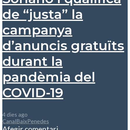
de “justa” la
campanya
d’anuncis gratuïts
durant la
pandèmia del
COVID-19
4 dies ago
CanalBaixPenedes
Afegir comentari