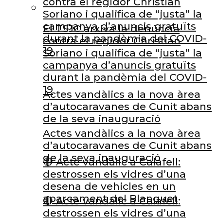
contra el regidor Christian
Soriano i qualifica de “justa” la
campanya d’anuncis gratuïts
El TSJC arxiva la denúncia
durant la pandèmia del COVID-
contra el regidor Christian
19
Soriano i qualifica de “justa” la
campanya d’anuncis gratuïts
durant la pandèmia del COVID-
19
Actes vandàlics a la nova àrea
d’autocaravanes de Cunit abans
de la seva inauguració
Actes vandàlics a la nova àrea
d’autocaravanes de Cunit abans
de la seva inauguració
🔴 Acte vandàlic a Calafell:
destrossen els vidres d’una
desena de vehicles en un
aparcament del Blanquet
🔴 Acte vandàlic a Calafell:
destrossen els vidres d’una