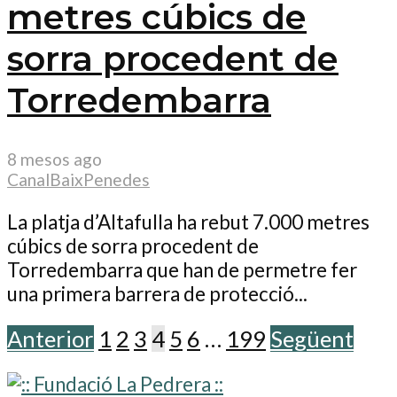
metres cúbics de
sorra procedent de
Torredembarra
8 mesos ago
CanalBaixPenedes
La platja d’Altafulla ha rebut 7.000 metres
cúbics de sorra procedent de
Torredembarra que han de permetre fer
una primera barrera de protecció...
Anterior
1
2
3
4
5
6
…
199
Següent