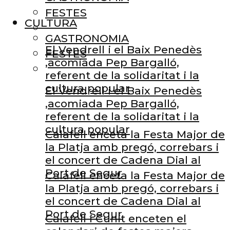
FESTES
CULTURA
GASTRONOMIA
El Vendrell i el Baix Penedès
FESTES
,acomiada Pep Bargalló,
referent de la solidaritat i la
cultura popular
El Vendrell i el Baix Penedès
,acomiada Pep Bargalló,
referent de la solidaritat i la
cultura popular
Calafell enceta la Festa Major de
la Platja amb pregó, correbars i
el concert de Cadena Dial al
Port de Segur
Calafell enceta la Festa Major de
la Platja amb pregó, correbars i
el concert de Cadena Dial al
Port de Segur
Calafell i Cunit enceten el