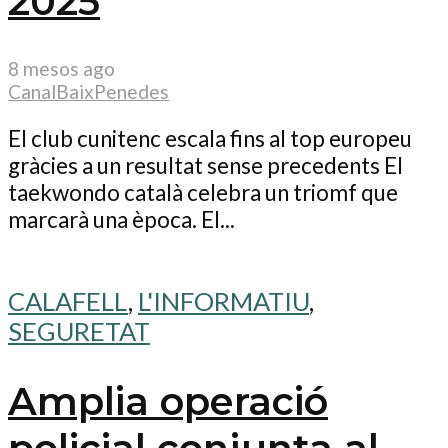
2025
8 mesos ago
CanalBaixPenedes
El club cunitenc escala fins al top europeu
gràcies a un resultat sense precedents El
taekwondo català celebra un triomf que
marcarà una època. El...
CALAFELL
,
L'INFORMATIU
,
SEGURETAT
Amplia operació