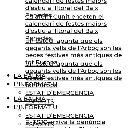
calendari de festes majors
d’estiu al litoral del Baix
Penedès
Calafell i Cunit enceten el
calendari de festes majors
d’estiu al litoral del Baix
Penedès
Un estudi apunta que els
gegants vells de l’Arboç són les
peces festives més antigues de
tot Europa
Un estudi apunta que els
gegants vells de l’Arboç són les
LA BALMA
peces festives més antigues de
L’INFORMATIU
tot Europa
ESTAT D’EMERGENCIA
LA BALMA
ESPORTS
L’INFORMATIU
ESTAT D’EMERGENCIA
El TSJC arxiva la denúncia
ESPORTS