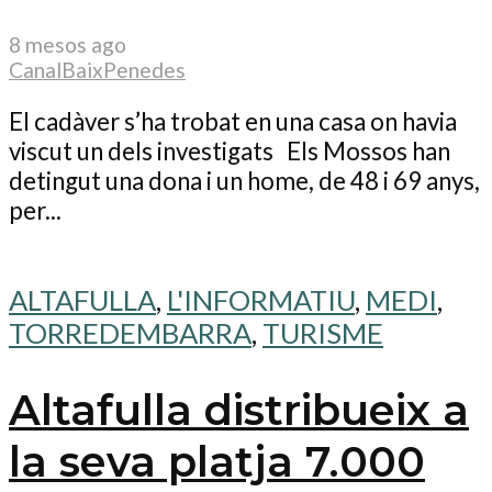
8 mesos ago
CanalBaixPenedes
El cadàver s’ha trobat en una casa on havia
viscut un dels investigats Els Mossos han
detingut una dona i un home, de 48 i 69 anys,
per...
ALTAFULLA
,
L'INFORMATIU
,
MEDI
,
TORREDEMBARRA
,
TURISME
Altafulla distribueix a
la seva platja 7.000