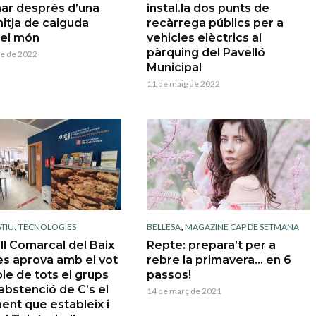
nar després d’una
instal.la dos punts de
mitja de caiguda
recàrrega públics per a
del món
vehicles elèctrics al
pàrquing del Pavelló
re de 2022
Municipal
11 de maig de 2022
,
,
TIU
TECNOLOGIES
BELLESA
MAGAZINE CAP DE SETMANA
ll Comarcal del Baix
Repte: prepara’t per a
s aprova amb el vot
rebre la primavera… en 6
le de tots el grups
passos!
l’abstenció de C’s el
14 de març de 2021
ent que estableix i