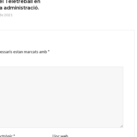
el Teletreball en
 administració.
 de 2021
cessaris estan marcats amb
*
ectrònic
*
Lloc web