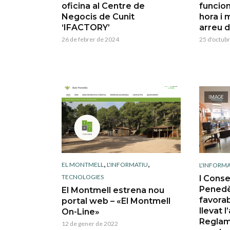
oficina al Centre de
funcio
Negocis de Cunit
hora i 
‘IFACTORY’
arreu 
26 de febrer de 2024
25 d'octub
IMAGE
,
,
EL MONTMELL
L'INFORMATIU
L'INFORMA
TECNOLOGIES
l Conse
Penedè
El Montmell estrena nou
favorab
portal web – «El Montmell
llevat 
On-Line»
Reglam
12 de gener de 2022