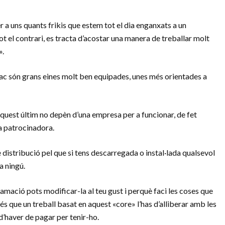
a uns quants frikis que estem tot el dia enganxats a un
 el contrari, es tracta d’acostar una manera de treballar molt
».
 són grans eines molt ben equipades, unes més orientades a
uest últim no depèn d’una empresa per a funcionar, de fet
a patrocinadora.
 distribució pel que si tens descarregada o instal·lada qualsevol
a ningú.
amació pots modificar-la al teu gust i perquè faci les coses que
 és que un treball basat en aquest «core» l’has d’alliberar amb les
d’haver de pagar per tenir-ho.