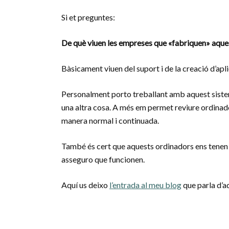
Si et preguntes:
De què viuen les empreses que «fabriquen» aque
Bàsicament viuen del suport i de la creació d’apl
Personalment porto treballant amb aquest siste
una altra cosa. A més em permet reviure ordinad
manera normal i continuada.
També és cert que aquests ordinadors ens tenen
asseguro que funcionen.
Aquí us deixo
l’entrada al meu blog
que parla d’a