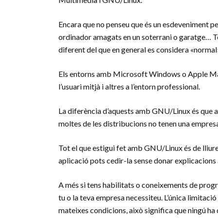
Encara que no penseu que és un esdeveniment per 
ordinador amagats en un soterrani o garatge… Tot
diferent del que en general es considera «normal
Els entorns amb Microsoft Windows o Apple Mac
l’usuari mitjà i altres a l’entorn professional.
La diferència d’aquests amb GNU/Linux és que aq
moltes de les distribucions no tenen una empres
Tot el que estigui fet amb GNU/Linux és de lliure
aplicació pots cedir-la sense donar explicacions 
A més si tens habilitats o coneixements de progr
tu o la teva empresa necessiteu. L’única limitació
mateixes condicions, això significa que ningú ha 