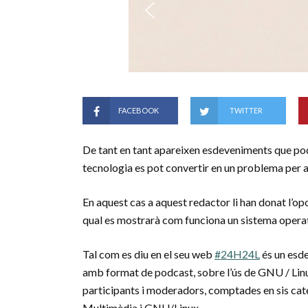
FACEBOOK
TWITTER
De tant en tant apareixen esdeveniments que pod
tecnologia es pot convertir en un problema per a 
En aquest cas a aquest redactor li han donat l’op
qual es mostrarà com funciona un sistema operati
Tal com es diu en el seu web
#24H24L
és un esde
amb format de podcast, sobre l’ús de GNU / Linux
participants i moderadors, comptades en sis ca
Multimèdia i GNU/Linux.