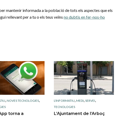
er mantenir informada a la població de tots els aspectes que els
gui rellevant per a tu o els teus veïns
no dubtis en fer-nos-ho
,
,
,
,
,
TIU
NOVES TECNOLOGIES
L'INFORMATIU
MEDI
SERVEI
IES
TECNOLOGIES
pp torna a
L’Ajuntament de l’Arboç