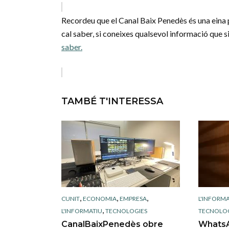
Recordeu que el Canal Baix Penedès és una eina p
cal saber, si coneixes qualsevol informació que si
saber.
TAMBÉ T'INTERESSA
,
,
,
CUNIT
ECONOMIA
EMPRESA
L'INFORMA
,
L'INFORMATIU
TECNOLOGIES
TECNOLOG
CanalBaixPenedès obre
WhatsA