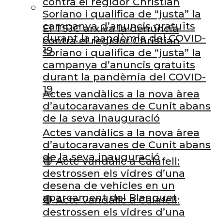
contra el regidor Christian
Soriano i qualifica de “justa” la
campanya d’anuncis gratuïts
El TSJC arxiva la denúncia
durant la pandèmia del COVID-
contra el regidor Christian
19
Soriano i qualifica de “justa” la
campanya d’anuncis gratuïts
durant la pandèmia del COVID-
19
Actes vandàlics a la nova àrea
d’autocaravanes de Cunit abans
de la seva inauguració
Actes vandàlics a la nova àrea
d’autocaravanes de Cunit abans
de la seva inauguració
🔴 Acte vandàlic a Calafell:
destrossen els vidres d’una
desena de vehicles en un
aparcament del Blanquet
🔴 Acte vandàlic a Calafell:
destrossen els vidres d’una