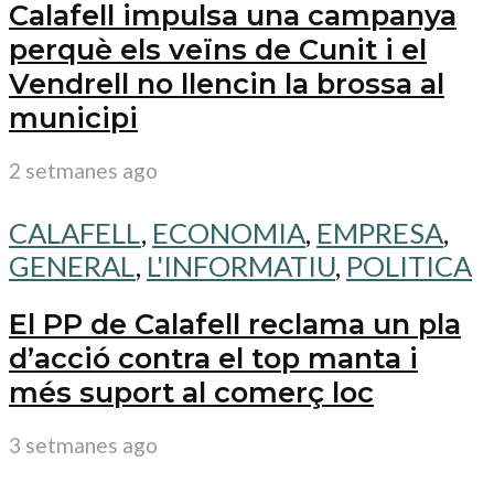
Calafell impulsa una campanya
perquè els veïns de Cunit i el
Vendrell no llencin la brossa al
municipi
2 setmanes ago
CALAFELL
,
ECONOMIA
,
EMPRESA
,
GENERAL
,
L'INFORMATIU
,
POLITICA
El PP de Calafell reclama un pla
d’acció contra el top manta i
més suport al comerç loc
3 setmanes ago