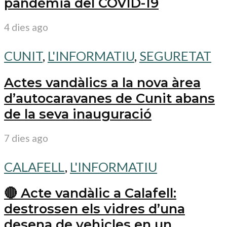
pandèmia del COVID-19
4 dies ago
CUNIT
,
L'INFORMATIU
,
SEGURETAT
Actes vandàlics a la nova àrea
d’autocaravanes de Cunit abans
de la seva inauguració
7 dies ago
CALAFELL
,
L'INFORMATIU
🔴 Acte vandàlic a Calafell:
destrossen els vidres d’una
desena de vehicles en un