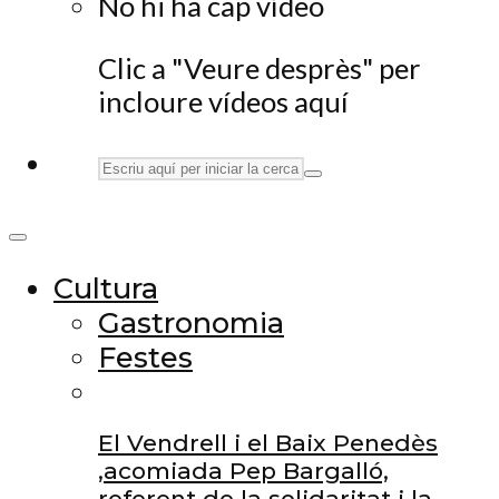
No hi ha cap vídeo
Clic a "Veure desprès" per
incloure vídeos aquí
Cultura
Gastronomia
Festes
El Vendrell i el Baix Penedès
,acomiada Pep Bargalló,
referent de la solidaritat i la