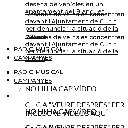
desena de vehicles en un
aparcament del Blanquet
Desenes de veïns es concentren
davant l’Ajuntament de Cunit
per denunciar la situació de la
brossa
Desenes de veïns es concentren
davant l’Ajuntament de Cunit
RADIO MUSICAL
per denunciar la situació de la
CAMPANYES
brossa
RADIO MUSICAL
CAMPANYES
NO HI HA CAP VÍDEO
CLIC A "VEURE DESPRÈS" PER
NO HI HA CAP VÍDEO
INCLOURE VÍDEOS AQUÍ
CLIC A "VEURE DESPRÈS" PER