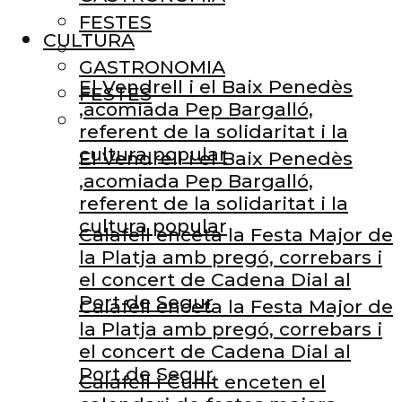
FESTES
CULTURA
GASTRONOMIA
El Vendrell i el Baix Penedès
FESTES
,acomiada Pep Bargalló,
referent de la solidaritat i la
cultura popular
El Vendrell i el Baix Penedès
,acomiada Pep Bargalló,
referent de la solidaritat i la
cultura popular
Calafell enceta la Festa Major de
la Platja amb pregó, correbars i
el concert de Cadena Dial al
Port de Segur
Calafell enceta la Festa Major de
la Platja amb pregó, correbars i
el concert de Cadena Dial al
Port de Segur
Calafell i Cunit enceten el