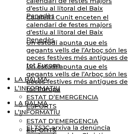
calendari de festes majors
d’estiu al litoral del Baix
Penedès
Calafell i Cunit enceten el
calendari de festes majors
d’estiu al litoral del Baix
Penedès
Un estudi apunta que els
gegants vells de l’Arboç són les
peces festives més antigues de
tot Europa
Un estudi apunta que els
gegants vells de l’Arboç són les
LA BALMA
peces festives més antigues de
L’INFORMATIU
tot Europa
ESTAT D’EMERGENCIA
LA BALMA
ESPORTS
L’INFORMATIU
ESTAT D’EMERGENCIA
El TSJC arxiva la denúncia
ESPORTS