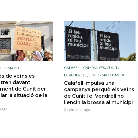
,
,
,
CALAFELL
CAMPANYES
CUNIT
INFORMATIU
,
,
EL VENDRELL
L'INFORMATIU
MEDI
s de veïns es
tren davant
Calafell impulsa una
ament de Cunit per
campanya perquè els veïns
ar la situació de la
de Cunit i el Vendrell no
llencin la brossa al municipi
 ago
2 setmanes ago