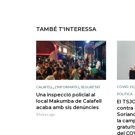
TAMBÉ T'INTERESSA
,
,
COVID-19
CALAFELL
L'INFORMATIU
SEGURETAT
POLITICA
Una inspecció policial al
local Makumba de Calafell
El TSJC
acaba amb sis denúncies
contra 
Soriano
8 hores ago
la cam
gratuït
del CO