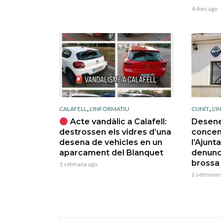
4 dies ago
,
,
CALAFELL
L'INFORMATIU
CUNIT
L'
Acte vandàlic a Calafell:
Desene
destrossen els vidres d’una
concen
desena de vehicles en un
l’Ajunt
aparcament del Blanquet
denunci
brossa
1 setmana ago
2 setmanes