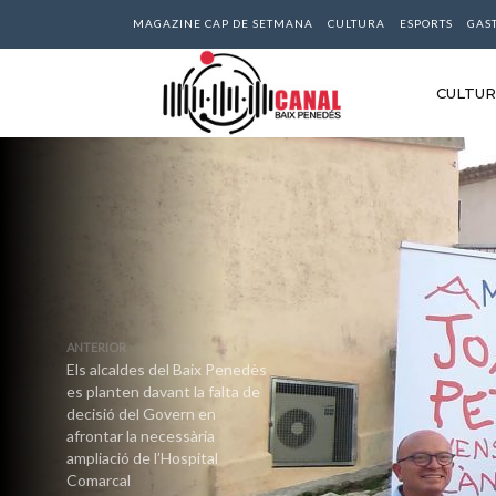
MAGAZINE CAP DE SETMANA
CULTURA
ESPORTS
GAS
CULTU
ANTERIOR
Els alcaldes del Baix Penedès
es planten davant la falta de
decisió del Govern en
afrontar la necessària
ampliació de l’Hospital
Comarcal