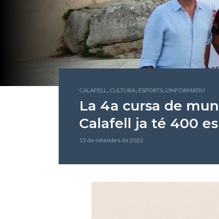
,
,
,
CALAFELL
CULTURA
ESPORTS
L'INFORMATIU
La 4a cursa de munt
Calafell ja té 400 es
15 de setembre de 2022