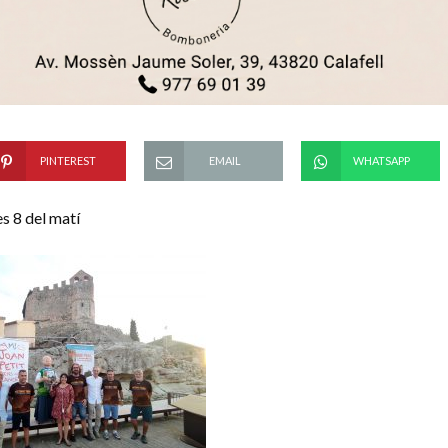
PINTEREST
EMAIL
WHATSAPP
es 8 del matí