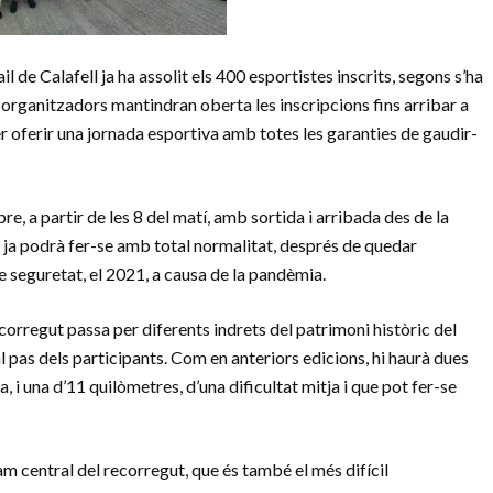
l de Calafell ja ha assolit els 400 esportistes inscrits, segons s’ha
s organitzadors mantindran oberta les inscripcions fins arribar a
r oferir una jornada esportiva amb totes les garanties de gaudir-
e, a partir de les 8 del matí, amb sortida i arribada des de la
. I ja podrà fer-se amb total normalitat, després de quedar
 seguretat, el 2021, a causa de la pandèmia.
ecorregut passa per diferents indrets del patrimoni històric del
l pas dels participants. Com en anteriors edicions, hi haurà dues
, i una d’11 quilòmetres, d’una dificultat mitja i que pot fer-se
ram central del recorregut, que és també el més difícil