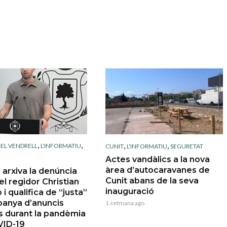
,
,
,
,
,
EL VENDRELL
L'INFORMATIU
CUNIT
L'INFORMATIU
SEGURETAT
Actes vandàlics a la nova
àrea d’autocaravanes de
 arxiva la denúncia
Cunit abans de la seva
el regidor Christian
inauguració
 i qualifica de “justa”
panya d’anuncis
1 setmana ago
s durant la pandèmia
VID-19