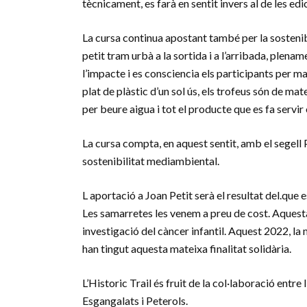
tècnicament, es farà en sentit invers al de les edi
La cursa continua apostant també per la sostenibil
petit tram urbà a la sortida i a l’arribada, plena
l’impacte i es consciencia els participants per m
plat de plàstic d’un sol ús, els trofeus són de ma
per beure aigua i tot el producte que es fa servir
La cursa compta, en aquest sentit, amb el segell 
sostenibilitat mediambiental.
L aportació a Joan Petit serà el resultat del.que 
Les samarretes les venem a preu de cost. Aquesta e
investigació del càncer infantil. Aquest 2022, la
han tingut aquesta mateixa finalitat solidària.
L’Historic Trail és fruit de la col·laboració entre
Esgangalats i Peterols.