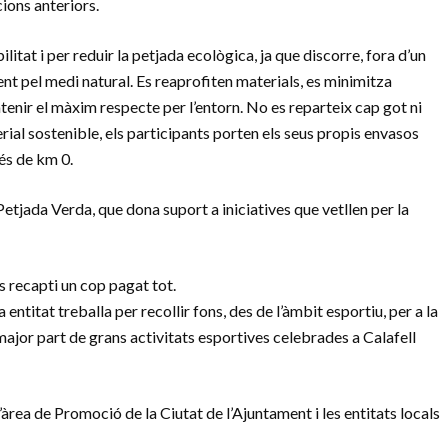
cions anteriors.
itat i per reduir la petjada ecològica, ja que discorre, fora d’un
ment pel medi natural. Es reaprofiten materials, es minimitza
atenir el màxim respecte per l’entorn. No es reparteix cap got ni
terial sostenible, els participants porten els seus propis envasos
 és de km 0.
Petjada Verda, que dona suport a iniciatives que vetllen per la
es recapti un cop pagat tot.
ntitat treballa per recollir fons, des de l’àmbit esportiu, per a la
 major part de grans activitats esportives celebrades a Calafell
 l’àrea de Promoció de la Ciutat de l’Ajuntament i les entitats locals