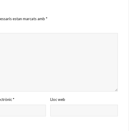
cessaris estan marcats amb
*
ectrònic
*
Lloc web