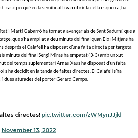
 casc perquè en la semifinal li van obrir la cella esquerra, ha
at i Martí Gabarró ha tornat a avançar als de Sant Sadurní, que a
ntatge, que s’ha ampliat a deu minuts del final quan Eloi Mitjans ha
s després el Calafell ha disposat d’una falta directa per targeta
 sis minuts del final Sergi Miras ha empatat (3-3) amb un xut
 minut del temps suplementari Arnau Xaus ha disposat d’un falta
tol s’ha decidit en la tanda de faltes directes. El Calafell s’ha
, i dues aturades del porter Gerard Camps.
altes directes!
pic.twitter.com/zWMynJJjkl
)
November 13, 2022