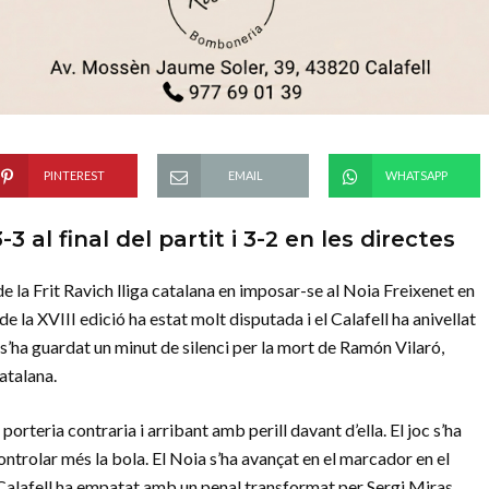
PINTEREST
EMAIL
WHATSAPP
-3 al final del partit i 3-2 en les directes
de la Frit Ravich lliga catalana en imposar-se al Noia Freixenet en
l de la XVIII edició ha estat molt disputada i el Calafell ha anivellat
l s’ha guardat un minut de silenci per la mort de Ramón Vilaró,
atalana.
 porteria contraria i arribant amb perill davant d’ella. El joc s’ha
ntrolar més la bola. El Noia s’ha avançat en el marcador en el
l Calafell ha empatat amb un penal transformat per Sergi Miras.