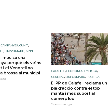
,
,
,
CAMPANYES
CUNIT
,
,
LL
L'INFORMATIU
MEDI
l impulsa una
ya perquè els veïns
t i el Vendrell no
,
,
,
CALAFELL
ECONOMIA
EMPRESA
 la brossa al municipi
,
,
GENERAL
L'INFORMATIU
POLITICA
 ago
El PP de Calafell reclama un
pla d’acció contra el top
manta i més suport al
comerç loc
2 setmanes ago