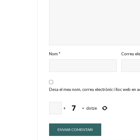
Nom
*
Correu el
Desa el meu nom, correu electrònic i lloc web en
+
=
dotze