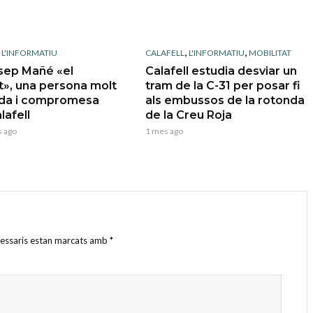
,
,
,
L'INFORMATIU
CALAFELL
L'INFORMATIU
MOBILITAT
sep Mañé «el
Calafell estudia desviar un
t», una persona molt
tram de la C-31 per posar fi
da i compromesa
als embussos de la rotonda
lafell
de la Creu Roja
 ago
1 mes ago
cessaris estan marcats amb
*