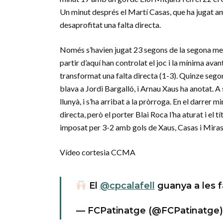
Un minut després el Martí Casas, que ha jugat amb
desaprofitat una falta directa.
Només s’havien jugat 23 segons de la segona meit
partir d’aquí han controlat el joc i la mínima ava
transformat una falta directa (1-3). Quinze segon
blava a Jordi Bargalló, i Arnau Xaus ha anotat. A
llunyà, i s’ha arribat a la pròrroga. En el darrer
directa, però el porter Blai Roca l’ha aturat i el tí
imposat per 3-2 amb gols de Xaus, Casas i Miras
Vídeo cortesia CCMA
El
@cpcalafell
guanya a les f
— FCPatinatge (@FCPatinatge