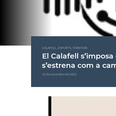
,
,
CALAFELL
ESPORTS
TERRITORI
El Calafell s’imposa 
s’estrena com a cam
13 de novembre de 2022