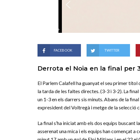
FACEBOOK
TWITTER
Derrota el Noia en la final per 3
El Parlem Calafell ha guanyat el seu primer títol 
la tarda de les faltes directes. (3-3 i 3-2). La fina
un 1-3 en els darrers sis minuts. Abans de la fina
expresident del Voltregà i metge de la selecció c
La final s’ha iniciat amb els dos equips buscant la
asserenat una mica i els equips han començat a co
minut 17 amb un gol de Eloi Mitjans i en el 22 e