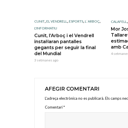
,
,
,
,
CUNIT
EL VENDRELL
ESPORTS
L`ARBOÇ
CALAFELL
L'INFORMATIU
Mor Jo
Tallare
Cunit, l’Arboç i el Vendrell
estima
instal·laran pantalles
amb Ca
gegants per seguir la final
del Mundial
4 setmanes
3 setmanes ago
AFEGIR COMENTARI
L'adreça electrònica no es publicarà.
Els camps ne
Comentari
*