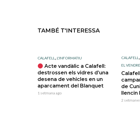
TAMBÉ T'INTERESSA
,
CALAFELL
CALAFELL
L'INFORMATIU
EL VENDRE
Acte vandàlic a Calafell:
destrossen els vidres d’una
Calafel
desena de vehicles en un
campan
aparcament del Blanquet
de Cuni
llencin
1 setmana ago
2 setmanes