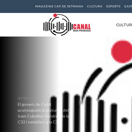
MAGAZINE CAP DE SETMANA
CULTURA
ESPORTS
GAS
CULTU
ANTERIOR
El govern de Cunit
aconsegueix la gratuïtat del
tram Cubelles-Vendrell de la
C32 i semàfors a la C31