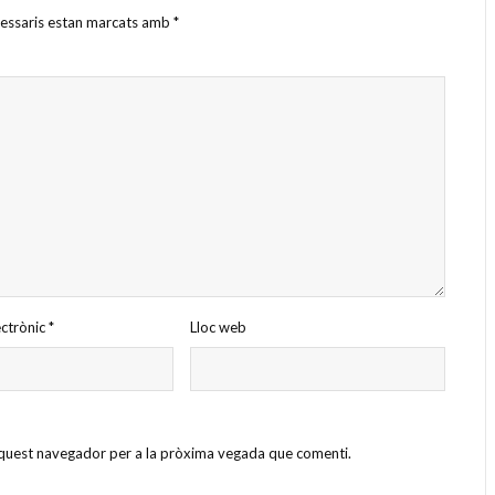
cessaris estan marcats amb
*
ectrònic
*
Lloc web
 aquest navegador per a la pròxima vegada que comenti.