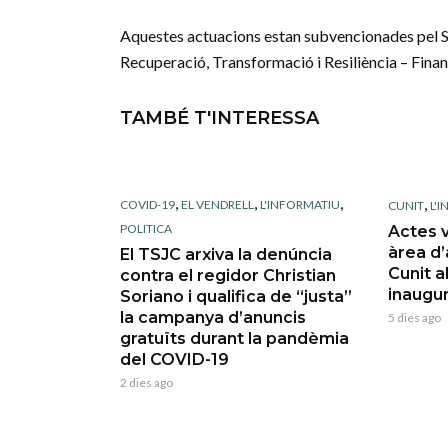
Aquestes actuacions estan subvencionades pel SO
Recuperació, Transformació i Resiliència – Fin
TAMBÉ T'INTERESSA
,
,
,
,
COVID-19
EL VENDRELL
L'INFORMATIU
CUNIT
L'
POLITICA
Actes v
àrea d
El TSJC arxiva la denúncia
Cunit a
contra el regidor Christian
inaugu
Soriano i qualifica de “justa”
la campanya d’anuncis
5 dies ago
gratuïts durant la pandèmia
del COVID-19
2 dies ago