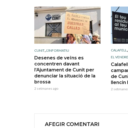
,
CALAFELL
CUNIT
L'INFORMATIU
EL VENDRE
Desenes de veïns es
concentren davant
Calafel
l’Ajuntament de Cunit per
campan
denunciar la situació de la
de Cuni
brossa
llencin
2 setmanes ago
2 setmanes
AFEGIR COMENTARI