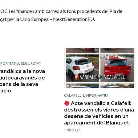
C i es financen amb càrrec als fons procedents del Pla de
ançat per la Unió Europea – NextGenerationEU.
,
INFORMATIU
SEGURETAT
andàlics a la nova
’autocaravanes de
bans de la seva
ració
,
CALAFELL
L'INFORMATIU
Acte vandàlic a Calafell:
destrossen els vidres d’una
desena de vehicles en un
aparcament del Blanquet
7 dies ago