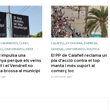
,
,
,
,
,
,
CAMPANYES
CUNIT
CALAFELL
ECONOMIA
EMPRESA
,
,
,
,
LL
L'INFORMATIU
MEDI
GENERAL
L'INFORMATIU
POLITICA
l impulsa una
El PP de Calafell reclama un
ya perquè els veïns
pla d’acció contra el top
t i el Vendrell no
manta i més suport al
 la brossa al municipi
comerç loc
 ago
2 setmanes ago