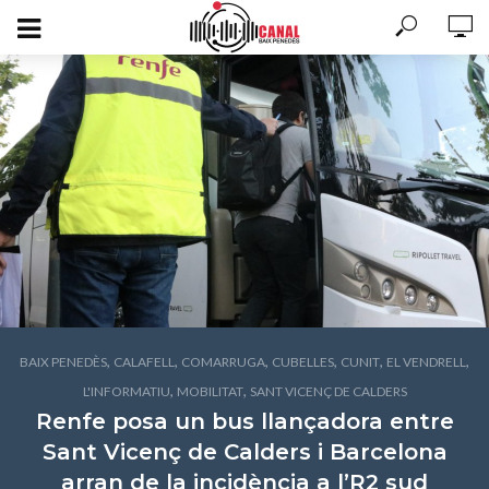
,
,
,
,
,
,
BAIX PENEDÈS
CALAFELL
COMARRUGA
CUBELLES
CUNIT
EL VENDRELL
,
,
L'INFORMATIU
MOBILITAT
SANT VICENÇ DE CALDERS
Renfe posa un bus llançadora entre
Sant Vicenç de Calders i Barcelona
arran de la incidència a l’R2 sud