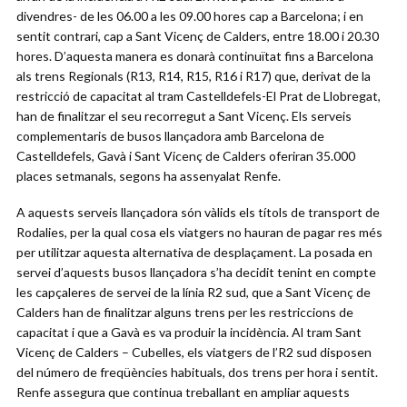
divendres- de les 06.00 a les 09.00 hores cap a Barcelona; i en
sentit contrari, cap a Sant Vicenç de Calders, entre 18.00 i 20.30
hores. D’aquesta manera es donarà continuïtat fins a Barcelona
als trens Regionals (R13, R14, R15, R16 i R17) que, derivat de la
restricció de capacitat al tram Castelldefels-El Prat de Llobregat,
han de finalitzar el seu recorregut a Sant Vicenç. Els serveis
complementaris de busos llançadora amb Barcelona de
Castelldefels, Gavà i Sant Vicenç de Calders oferiran 35.000
places setmanals, segons ha assenyalat Renfe.
A aquests serveis llançadora són vàlids els títols de transport de
Rodalies, per la qual cosa els viatgers no hauran de pagar res més
per utilitzar aquesta alternativa de desplaçament. La posada en
servei d’aquests busos llançadora s’ha decidit tenint en compte
les capçaleres de servei de la línia R2 sud, que a Sant Vicenç de
Calders han de finalitzar alguns trens per les restriccions de
capacitat i que a Gavà es va produir la incidència. Al tram Sant
Vicenç de Calders – Cubelles, els viatgers de l’R2 sud disposen
del número de freqüències habituals, dos trens per hora i sentit.
Renfe assegura que continua treballant en ampliar aquests