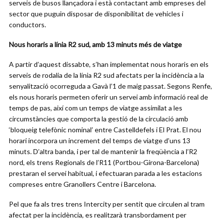
serveis de busos llançadora i està contactant amb empreses del
sector que puguin disposar de disponibilitat de vehicles i
conductors.
Nous horaris a línia R2 sud, amb 13 minuts més de viatge
A partir d’aquest dissabte, s’han implementat nous horaris en els
serveis de rodalia de la línia R2 sud afectats per la incidència a la
senyalització ocorreguda a Gavà l’1 de maig passat. Segons Renfe,
els nous horaris permeten oferir un servei amb informació real de
temps de pas, així com un temps de viatge assimilat a les
circumstàncies que comporta la gestió de la circulació amb
‘bloqueig telefònic nominal’ entre Castelldefels i El Prat. El nou
horari incorpora un increment del temps de viatge d’uns 13
minuts. D’altra banda, i per tal de mantenir la freqüència a l’R2
nord, els trens Regionals de l’R11 (Portbou-Girona-Barcelona)
prestaran el servei habitual, i efectuaran parada a les estacions
compreses entre Granollers Centre i Barcelona.
Pel que fa als tres trens Intercity per sentit que circulen al tram
afectat per la incidència, es realitzarà transbordament per