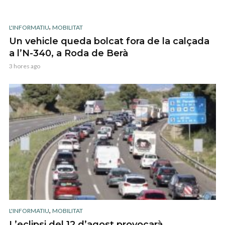
,
L'INFORMATIU
MOBILITAT
Un vehicle queda bolcat fora de la calçada
a l’N-340, a Roda de Berà
3 hores ago
,
L'INFORMATIU
MOBILITAT
L’eclipsi del 12 d’agost provocarà