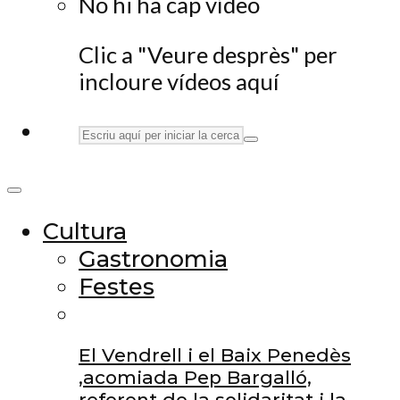
No hi ha cap vídeo
Clic a "Veure desprès" per
incloure vídeos aquí
Cultura
Gastronomia
Festes
El Vendrell i el Baix Penedès
,acomiada Pep Bargalló,
referent de la solidaritat i la