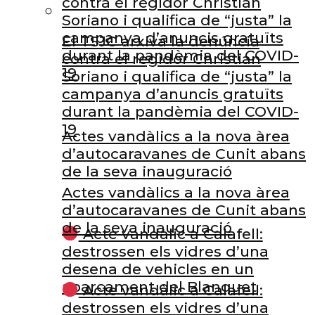
contra el regidor Christian
Soriano i qualifica de “justa” la
campanya d’anuncis gratuïts
El TSJC arxiva la denúncia
durant la pandèmia del COVID-
contra el regidor Christian
19
Soriano i qualifica de “justa” la
campanya d’anuncis gratuïts
durant la pandèmia del COVID-
19
Actes vandàlics a la nova àrea
d’autocaravanes de Cunit abans
de la seva inauguració
Actes vandàlics a la nova àrea
d’autocaravanes de Cunit abans
de la seva inauguració
Acte vandàlic a Calafell:
destrossen els vidres d’una
desena de vehicles en un
aparcament del Blanquet
Acte vandàlic a Calafell:
destrossen els vidres d’una