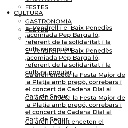
FESTES
CULTURA
GASTRONOMIA
El Vendrell i el Baix Penedès
FESTES
,acomiada Pep Bargalló,
referent de la solidaritat i la
cultura popular
El Vendrell i el Baix Penedès
,acomiada Pep Bargalló,
referent de la solidaritat i la
cultura popular
Calafell enceta la Festa Major de
la Platja amb pregó, correbars i
el concert de Cadena Dial al
Port de Segur
Calafell enceta la Festa Major de
la Platja amb pregó, correbars i
el concert de Cadena Dial al
Port de Segur
Calafell i Cunit enceten el