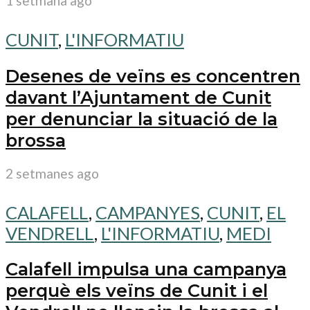
1 setmana ago
CUNIT
,
L'INFORMATIU
Desenes de veïns es concentren
davant l’Ajuntament de Cunit
per denunciar la situació de la
brossa
2 setmanes ago
CALAFELL
,
CAMPANYES
,
CUNIT
,
EL
VENDRELL
,
L'INFORMATIU
,
MEDI
Calafell impulsa una campanya
perquè els veïns de Cunit i el