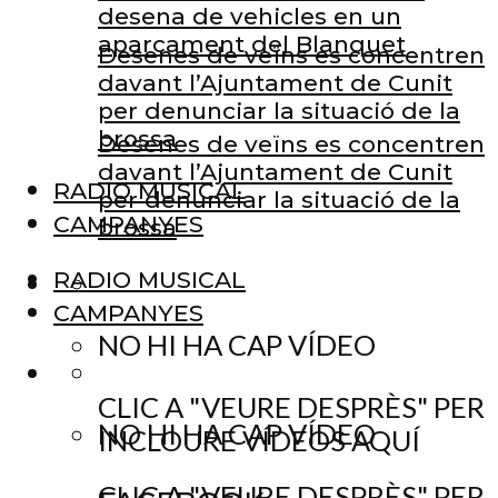
desena de vehicles en un
aparcament del Blanquet
Desenes de veïns es concentren
davant l’Ajuntament de Cunit
per denunciar la situació de la
brossa
Desenes de veïns es concentren
davant l’Ajuntament de Cunit
RADIO MUSICAL
per denunciar la situació de la
CAMPANYES
brossa
RADIO MUSICAL
CAMPANYES
NO HI HA CAP VÍDEO
CLIC A "VEURE DESPRÈS" PER
NO HI HA CAP VÍDEO
INCLOURE VÍDEOS AQUÍ
CLIC A "VEURE DESPRÈS" PER