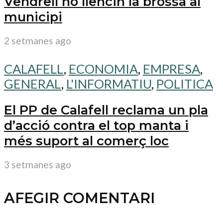
Vendrell no llencin la brossa al
municipi
2 setmanes ago
CALAFELL
,
ECONOMIA
,
EMPRESA
,
GENERAL
,
L'INFORMATIU
,
POLITICA
El PP de Calafell reclama un pla
d’acció contra el top manta i
més suport al comerç loc
3 setmanes ago
AFEGIR COMENTARI