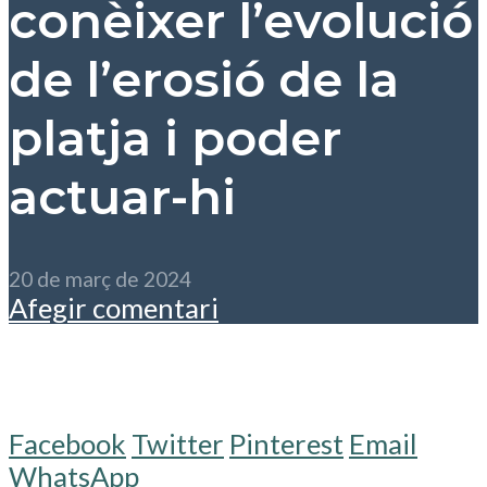
conèixer l’evolució
de l’erosió de la
platja i poder
actuar-hi
20 de març de 2024
Afegir comentari
Facebook
Twitter
Pinterest
Email
WhatsApp