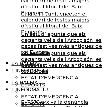
calendari de festes majors
d’estiu al litoral del Baix
Penedès
Calafell i Cunit enceten el
calendari de festes majors
d’estiu al litoral del Baix
Penedès
Un estudi apunta que els
gegants vells de l’Arboç són les
peces festives més antigues de
tot Europa
Un estudi apunta que els
gegants vells de l’Arboç són les
LA BALMA
peces festives més antigues de
L’INFORMATIU
tot Europa
ESTAT D’EMERGENCIA
LA BALMA
ESPORTS
L’INFORMATIU
ESTAT D’EMERGENCIA
El TSJC arxiva la denúncia
ESPORTS