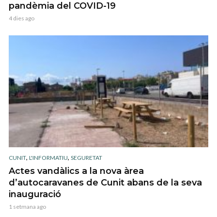
pandèmia del COVID-19
4 dies ago
,
,
CUNIT
L'INFORMATIU
SEGURETAT
Actes vandàlics a la nova àrea
d’autocaravanes de Cunit abans de la seva
inauguració
1 setmana ago