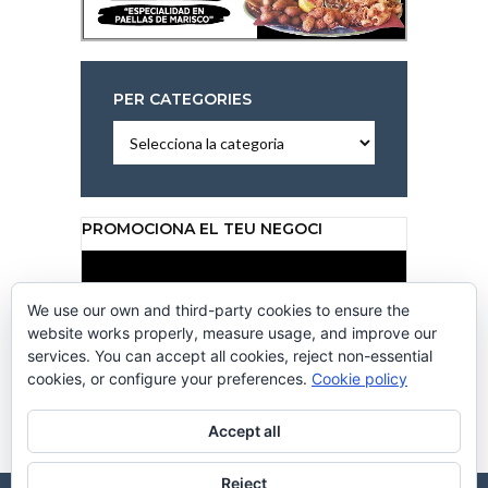
PER CATEGORIES
Per
categories
PROMOCIONA EL TEU NEGOCI
Reproductor
de
vídeo
We use our own and third-party cookies to ensure the
website works properly, measure usage, and improve our
services. You can accept all cookies, reject non-essential
cookies, or configure your preferences.
Cookie policy
00:00
00:50
Accept all
Reject