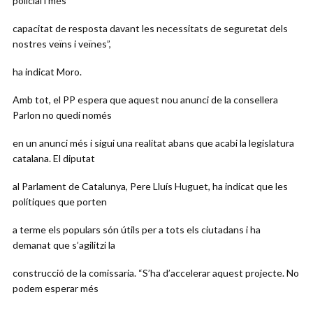
policial i més
capacitat de resposta davant les necessitats de seguretat dels
nostres veïns i veïnes”,
ha indicat Moro.
Amb tot, el PP espera que aquest nou anunci de la consellera
Parlon no quedi només
en un anunci més i sigui una realitat abans que acabi la legislatura
catalana. El diputat
al Parlament de Catalunya, Pere Lluís Huguet, ha indicat que les
polítiques que porten
a terme els populars són útils per a tots els ciutadans i ha
demanat que s’agilitzi la
construcció de la comissaria. “S’ha d’accelerar aquest projecte. No
podem esperar més