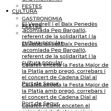
FESTES
CULTURA
GASTRONOMIA
El Vendrell i el Baix Penedès
FESTES
,acomiada Pep Bargalló,
referent de la solidaritat i la
cultura popular
El Vendrell i el Baix Penedès
,acomiada Pep Bargalló,
referent de la solidaritat i la
cultura popular
Calafell enceta la Festa Major de
la Platja amb pregó, correbars i
el concert de Cadena Dial al
Port de Segur
Calafell enceta la Festa Major de
la Platja amb pregó, correbars i
el concert de Cadena Dial al
Port de Segur
Calafell i Cunit enceten el