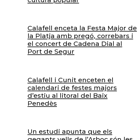
Calafell enceta la Festa Major de
la Platja amb pregó, correbars i
el concert de Cadena Dial al
Port de Segur
Calafell i Cunit enceten el
calendari de festes majors
d’estiu al litoral del Baix
Penedès
Un estudi apunta que els
gegants vells de l’Arboç són les