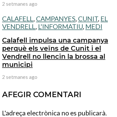
2 setmanes ago
CALAFELL
,
CAMPANYES
,
CUNIT
,
EL
VENDRELL
,
L'INFORMATIU
,
MEDI
Calafell impulsa una campanya
perquè els veïns de Cunit i el
Vendrell no llencin la brossa al
municipi
2 setmanes ago
AFEGIR COMENTARI
L'adreça electrònica no es publicarà.