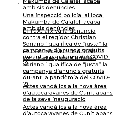
Makumba de Calafell acaba
amb sis denúncies
Una inspecció policial al local
Makumba de Calafell acaba
amb sis denúncies
El TSJC arxiva la denúncia
contra el regidor Christian
Soriano i qualifica de “justa” la
campanya d’anuncis gratuïts
El TSJC arxiva la denúncia
durant la pandèmia del COVID-
contra el regidor Christian
19
Soriano i qualifica de “justa” la
campanya d’anuncis gratuïts
durant la pandèmia del COVID-
19
Actes vandàlics a la nova àrea
d’autocaravanes de Cunit abans
de la seva inauguració
Actes vandàlics a la nova àrea
d’autocaravanes de Cunit abans