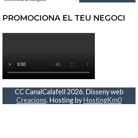
categories
PROMOCIONA EL TEU NEGOCI
CC CanalCalafell 2026. Disseny web
Creacions
. Hosting by
HostingKm0