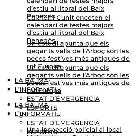
calendari de festes majors
d’estiu al litoral del Baix
Penedès
Calafell i Cunit enceten el
calendari de festes majors
d’estiu al litoral del Baix
Penedès
Un estudi apunta que els
gegants vells de l’Arboç són les
peces festives més antigues de
tot Europa
Un estudi apunta que els
gegants vells de l’Arboç són les
LA BALMA
peces festives més antigues de
L’INFORMATIU
tot Europa
ESTAT D’EMERGENCIA
LA BALMA
ESPORTS
L’INFORMATIU
ESTAT D’EMERGENCIA
Una inspecció policial al local
ESPORTS