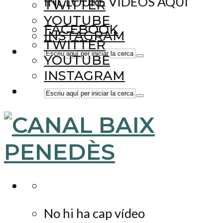
INCLOURE VÍDEOS AQUÍ
TWITTER
YOUTUBE
FACEBOOK
INSTAGRAM
TWITTER
YOUTUBE
INSTAGRAM
No hi ha cap vídeo