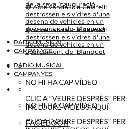
de la seva inauguració
🔴 Acte vandàlic a Calafell:
destrossen els vidres d’una
desena de vehicles en un
aparcament del Blanquet
🔴 Acte vandàlic a Calafell:
destrossen els vidres d’una
RADIO MUSICAL
desena de vehicles en un
CAMPANYES
aparcament del Blanquet
RADIO MUSICAL
CAMPANYES
NO HI HA CAP VÍDEO
CLIC A "VEURE DESPRÈS" PER
NO HI HA CAP VÍDEO
INCLOURE VÍDEOS AQUÍ
CLIC A "VEURE DESPRÈS" PER
FACEBOOK