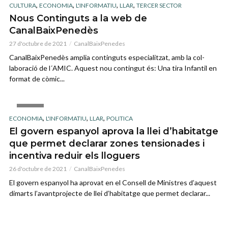
,
,
,
,
CULTURA
ECONOMIA
L'INFORMATIU
LLAR
TERCER SECTOR
Nous Continguts a la web de
CanalBaixPenedès
27 d'octubre de 2021
CanalBaixPenedes
CanalBaixPenedès amplia continguts especialitzat, amb la col-
laboració de l´AMIC. Aquest nou contingut és: Una tira Infantil en
format de còmic...
IMAGE
,
,
,
ECONOMIA
L'INFORMATIU
LLAR
POLITICA
El govern espanyol aprova la llei d’habitatge
que permet declarar zones tensionades i
incentiva reduir els lloguers
26 d'octubre de 2021
CanalBaixPenedes
El govern espanyol ha aprovat en el Consell de Ministres d’aquest
dimarts l’avantprojecte de llei d’habitatge que permet declarar...