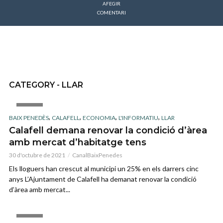
AFEGIR
COMENTARI
CATEGORY - LLAR
IMAGE
,
,
,
,
BAIX PENEDÈS
CALAFELL
ECONOMIA
L'INFORMATIU
LLAR
Calafell demana renovar la condició d’àrea
amb mercat d’habitatge tens
30 d'octubre de 2021
CanalBaixPenedes
Els lloguers han crescut al municipi un 25% en els darrers cinc
anys L’Ajuntament de Calafell ha demanat renovar la condició
d’àrea amb mercat...
IMAGE