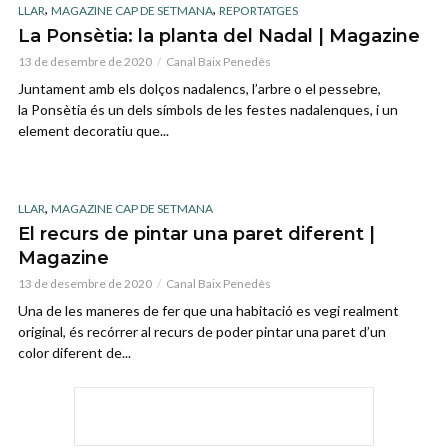
,
,
LLAR
MAGAZINE CAP DE SETMANA
REPORTATGES
La Ponsètia: la planta del Nadal | Magazine
13 de desembre de 2020
Canal Baix Penedès
Juntament amb els dolços nadalencs, l’arbre o el pessebre,
la Ponsètia és un dels símbols de les festes nadalenques, i un
element decoratiu que...
,
LLAR
MAGAZINE CAP DE SETMANA
El recurs de pintar una paret diferent |
Magazine
13 de desembre de 2020
Canal Baix Penedès
Una de les maneres de fer que una habitació es vegi realment
original, és recórrer al recurs de poder pintar una paret d’un
color diferent de...