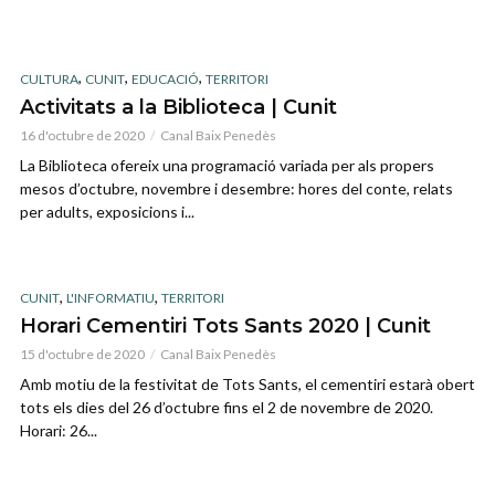
,
,
,
CULTURA
CUNIT
EDUCACIÓ
TERRITORI
Activitats a la Biblioteca | Cunit
16 d'octubre de 2020
Canal Baix Penedès
La Biblioteca ofereix una programació variada per als propers
mesos d’octubre, novembre i desembre: hores del conte, relats
per adults, exposicions i...
,
,
CUNIT
L'INFORMATIU
TERRITORI
Horari Cementiri Tots Sants 2020 | Cunit
15 d'octubre de 2020
Canal Baix Penedès
Amb motiu de la festivitat de Tots Sants, el cementiri estarà obert
tots els dies del 26 d’octubre fins el 2 de novembre de 2020.
Horari: 26...