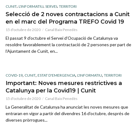
,
,
,
CUNIT
L'INFORMATIU
SERVEI
TERRITORI
Selecció de 2 noves contractacions a Cunit
en el marc del Programa TREFO Covid 19
15 d'octubre de 2020
Canal Baix Penedès
El passat 9 d’octubre el Servei d’Ocupació de Catalunya va
resoldre favorablement la contractació de 2 persones per part de
l’Ajuntament de Cunit, en...
,
,
,
,
COVID-19
CUNIT
ESTAT D'EMERGENCIA
L'INFORMATIU
TERRITORI
Important: Noves mesures restrictives a
Catalunya per la Covid19 | Cunit
15 d'octubre de 2020
Canal Baix Penedès
La Generalitat de Catalunya ha anunciat les noves mesures que
entraran en vigor a partir del divendres 16 d’octubre, després de
diverses pròrrogues...