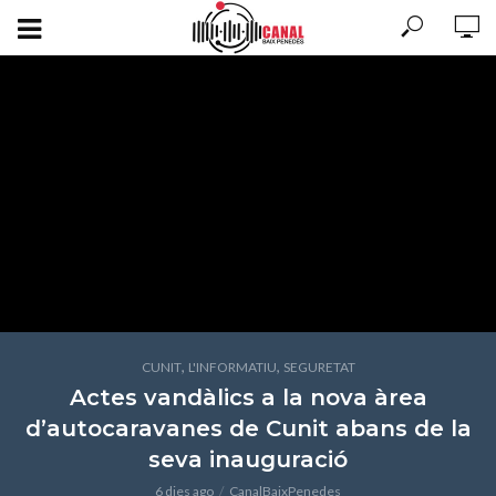
,
,
CUNIT
L'INFORMATIU
SEGURETAT
Actes vandàlics a la nova àrea
d’autocaravanes de Cunit abans de la
seva inauguració
6 dies ago
CanalBaixPenedes