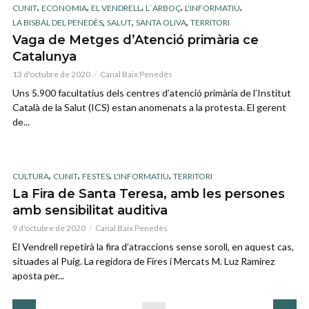
,
,
,
,
,
CUNIT
ECONOMIA
EL VENDRELL
L`ARBOÇ
L'INFORMATIU
,
,
,
LA BISBAL DEL PENEDÈS
SALUT
SANTA OLIVA
TERRITORI
Vaga de Metges d’Atenció primària ce
Catalunya
13 d'octubre de 2020
Canal Baix Penedès
Uns 5.900 facultatius dels centres d’atenció primària de l’Institut
Català de la Salut (ICS) estan anomenats a la protesta. El gerent
de...
,
,
,
,
CULTURA
CUNIT
FESTES
L'INFORMATIU
TERRITORI
La Fira de Santa Teresa, amb les persones
amb sensibilitat auditiva
9 d'octubre de 2020
Canal Baix Penedès
El Vendrell repetirà la fira d’atraccions sense soroll, en aquest cas,
situades al Puig. La regidora de Fires i Mercats M. Luz Ramírez
aposta per...