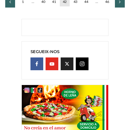
1
…
40
41
42
43
44
…
46
SEGUEIX-NOS