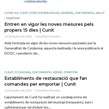
,
,
,
,
,
COVID-19
CUNIT
ESTAT D'EMERGENCIA
GENERAL
L'INFORMATIU
SALUT
,
TERRITORI
Entren en vigor les noves mesures pels
propers 15 dies | Cunit
16 d'octubre de 2020
Canal Baix Penedès
Amb l’entrada en vigor de les noves mesures pautades per la
Generalitat de Catalunya, aquesta matinada, i la seva publicació al
DOGC, i pendents de...
,
,
,
,
CUNIT
ECONOMIA
L'INFORMATIU
SERVEI
TERRITORI
Establiments de restauració que fan
comandes per emportar | Cunit
16 d'octubre de 2020
Canal Baix Penedès
L’ajuntament de Cunit ha realitzat un sondeig entre els
establiments de restauració del municipi (retaurants, bars i
cafeteries) per tal d’oferir-los...