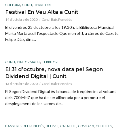
,
,
CULTURA
CUNIT
TERRITORI
Festival En Veu Alta a Cunit
14 d'octubre de 2020
Canal Baix Penedès
El divendres 23 d’octubre, a les 19:30h, la Biblioteca Muncipal
Marta Marta acull l’espectacle Que morro!!!, a càrrec de Caxoto,
Felipe Diaz, dins...
,
,
CUNIT
L'INFORMATIU
TERRITORI
El 31 d’octubre, nova data pel Segon
Dividend Digital | Cunit
13 d'octubre de 2020
Canal Baix Penedès
El Segon Dividend Digital és la banda de freqüències al voltant
dels 700 MHZ que ha de ser alliberada per a permetre el
desplegament de les xarxes de...
,
,
,
,
,
BANYERES DEL PENEDÈS
BELLVEI
CALAFELL
COVID-19
CUBELLES