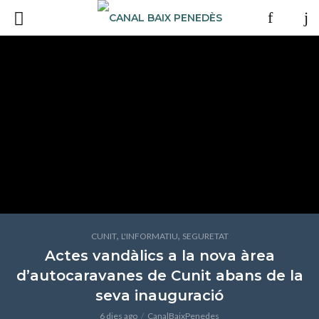
,
,
CUNIT
L'INFORMATIU
SEGURETAT
Actes vandàlics a la nova àrea
d’autocaravanes de Cunit abans de la
seva inauguració
6 dies ago
CanalBaixPenedes