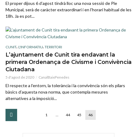
El proper dijous 6 d’agost tindrà lloc una nova sessió de Ple
Municipal, serà de caràcter extraordinari i en l’horari habitual de les
18h. Ja es pot...
,
,
CUNIT
L'INFORMATIU
TERRITORI
L’ajuntament de Cunit tira endavant la
primera Ordenança de Civisme i Convivència
Ciutadana
5 d'agost de 2020
CanalBaixPenedes
El respecte a l’entorn, la tolerància i la convivència són els pilars
bàsics d’aquesta nova norma, que contempla mesures
alternatives a la imposició...
1
…
44
45
46